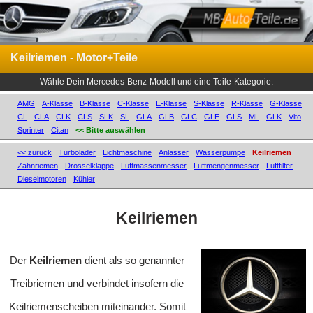
Keilriemen - Motor+Teile
Wähle Dein Mercedes-Benz-Modell und eine Teile-Kategorie:
AMG
A-Klasse
B-Klasse
C-Klasse
E-Klasse
S-Klasse
R-Klasse
G-Klasse
CL
CLA
CLK
CLS
SLK
SL
GLA
GLB
GLC
GLE
GLS
ML
GLK
Vito
Sprinter
Citan
<< Bitte auswählen
<< zurück
Turbolader
Lichtmaschine
Anlasser
Wasserpumpe
Keilriemen
Zahnriemen
Drosselklappe
Luftmassenmesser
Luftmengenmesser
Luftfilter
Dieselmotoren
Kühler
Keilriemen
Der
Keilriemen
dient als so genannter
Treibriemen und verbindet insofern die
Keilriemenscheiben miteinander. Somit