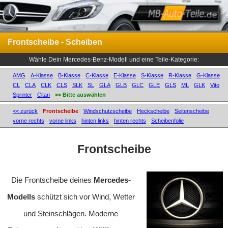
Frontscheibe - Scheiben
Wähle Dein Mercedes-Benz-Modell und eine Teile-Kategorie:
AMG
A-Klasse
B-Klasse
C-Klasse
E-Klasse
S-Klasse
R-Klasse
G-Klasse
CL
CLA
CLK
CLS
SLK
SL
GLA
GLB
GLC
GLE
GLS
ML
GLK
Vito
Sprinter
Citan
<< Bitte auswählen
<< zurück
Frontscheibe
Windschutzscheibe
Heckscheibe
Seitenscheibe
vorne rechts
vorne links
hinten links
hinten rechts
Scheibenfolie
Frontscheibe
Die Frontscheibe deines
Mercedes-
Modells
schützt sich vor Wind, Wetter
und Steinschlägen. Moderne