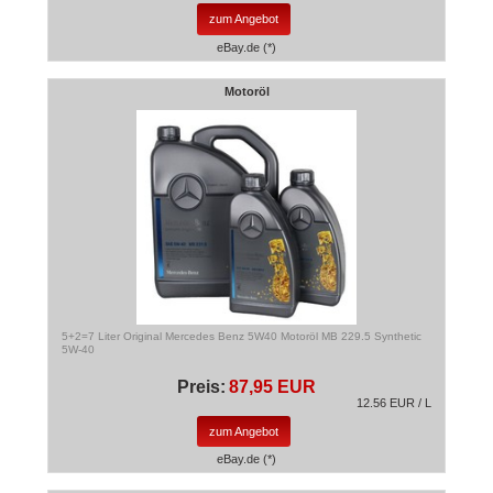
zum Angebot
eBay.de (*)
Motoröl
5+2=7 Liter Original Mercedes Benz 5W40 Motoröl MB 229.5 Synthetic
5W-40
Preis:
87,95 EUR
12.56 EUR / L
zum Angebot
eBay.de (*)