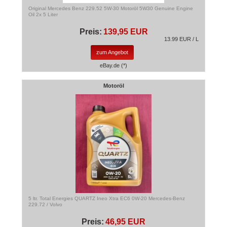
Original Mercedes Benz 229.52 5W-30 Motoröl 5W30 Genuine Engine
Oil 2x 5 Liter
Preis:
139,95 EUR
13.99 EUR / L
zum Angebot
eBay.de (*)
Motoröl
5 ltr. Total Energies QUARTZ Ineo Xtra EC6 0W-20 Mercedes-Benz
229.72 / Volvo
Preis:
46,95 EUR