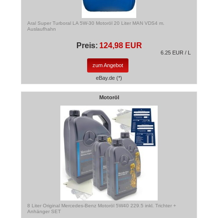
Aral Super Turboral LA 5W-30 Motoröl 20 Liter MAN VDS4 m.
Auslaufhahn
Preis:
124,98 EUR
6.25 EUR / L
zum Angebot
eBay.de (*)
Motoröl
8 Liter Original Mercedes-Benz Motoröl 5W40 229.5 inkl. Trichter +
Anhänger SET