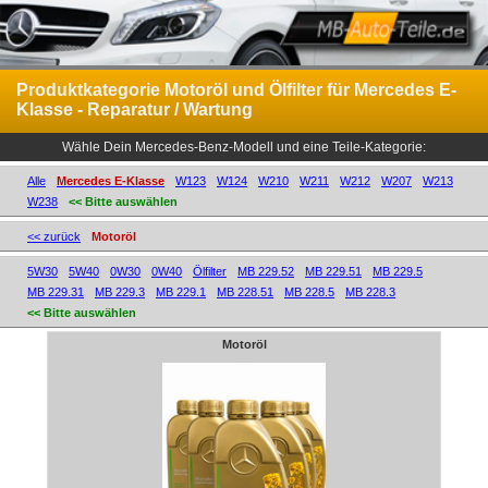
Produktkategorie Motoröl und Ölfilter für Mercedes E-
Klasse - Reparatur / Wartung
Wähle Dein Mercedes-Benz-Modell und eine Teile-Kategorie:
Alle
Mercedes E-Klasse
W123
W124
W210
W211
W212
W207
W213
W238
<< Bitte auswählen
<< zurück
Motoröl
5W30
5W40
0W30
0W40
Ölfilter
MB 229.52
MB 229.51
MB 229.5
MB 229.31
MB 229.3
MB 229.1
MB 228.51
MB 228.5
MB 228.3
<< Bitte auswählen
Motoröl