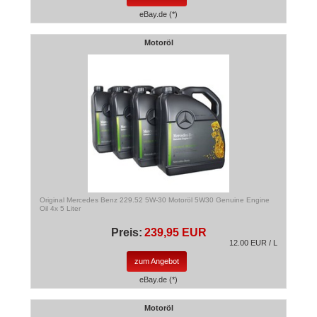
eBay.de (*)
Motoröl
Original Mercedes Benz 229.52 5W-30 Motoröl 5W30 Genuine Engine
Oil 4x 5 Liter
Preis:
239,95 EUR
12.00 EUR / L
zum Angebot
eBay.de (*)
Motoröl