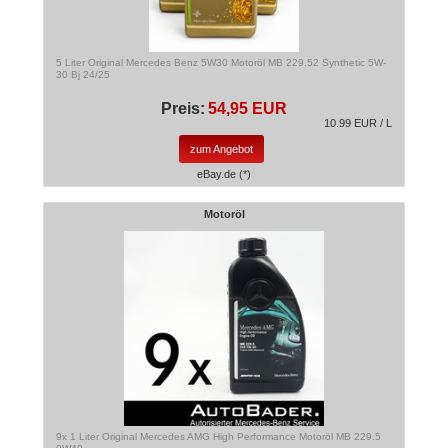
5 Liter Original Mercedes Benz 5W30 Motoröl MB 229.52 Synthetic 5W-
30 Bj 24/25
Preis:
54,95 EUR
10.99 EUR / L
zum Angebot
eBay.de (*)
Motoröl
9x 1 Liter Original Mercedes AMG High Performance Motoröl MB 229.5