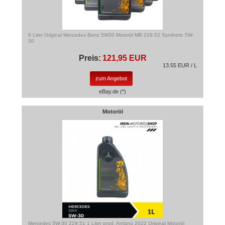
9 Liter Original Mercedes Benz 5W30 Motoröl MB 229.52 Synthetic 5W-
30
Preis:
121,95 EUR
13.55 EUR / L
zum Angebot
eBay.de (*)
Motoröl
Mercedes 5W-30 229.51 1 Liter prod. Anfang 2022 Original Motoröl