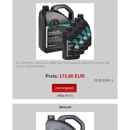
9L ORIGINAL Mercedes AMG High Performance Motoröl Öl 0W40 MB
229.5 000989650811
Preis:
173,90 EUR
19.32 EUR / L
zum Angebot
eBay.de (*)
Motoröl