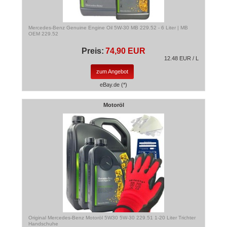
Mercedes-Benz Genuine Engine Oil 5W-30 MB 229.52 - 6 Liter | MB
OEM 229.52
Preis:
74,90 EUR
12.48 EUR / L
zum Angebot
eBay.de (*)
Motoröl
Original Mercedes-Benz Motoröl 5W30 5W-30 229.51 1-20 Liter Trichter
Handschuhe