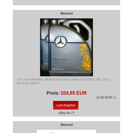
Motoröl
2x5 Liter ORIGINAL MERCEDES BENZ 5W40 MOTORÖL MB 229.5
Synthetic 5W-40
Preis:
104,95 EUR
10.50 EUR / L
zum Angebot
eBay.de (*)
Motoröl