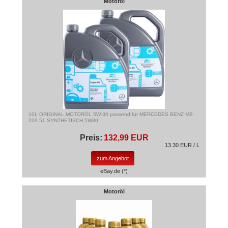
Motoröl
10L ORIGINAL MOTORÖL 5W-30 passend für MERCEDES BENZ MB
229.51 SYNTHETISCH 5W30
Preis:
132,99 EUR
13.30 EUR / L
zum Angebot
eBay.de (*)
Motoröl