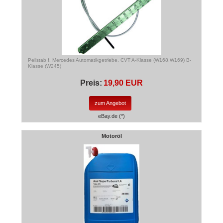
Peilstab f. Mercedes Automatikgetriebe, CVT A-Klasse (W168,W169) B-
Klasse (W245)
Preis:
19,90 EUR
zum Angebot
eBay.de (*)
Motoröl