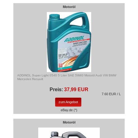
Motoröl
ADDINOL Super Light 0540 5 Liter SAE 5W40 Motoröl Audi VW BMW
Mercedes Renault
Preis:
37,99 EUR
7.60 EUR / L
zum Angebot
eBay.de (*)
Motoröl