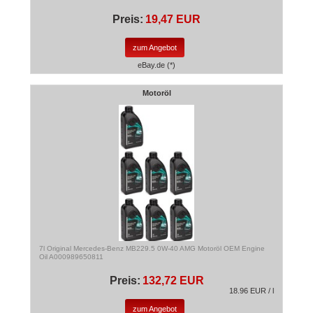
Preis:
19,47 EUR
zum Angebot
eBay.de (*)
Motoröl
7l Original Mercedes-Benz MB229.5 0W-40 AMG Motoröl OEM Engine
Oil A000989650811
Preis:
132,72 EUR
18.96 EUR / l
zum Angebot