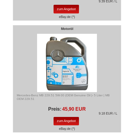
9.39 EUR / L
zum Angebot
eBay.de (*)
Motoröl
Mercedes-Benz MB 229.51 5W-30 (OEM Genuine Oil )- 5 Liter | MB
OEM 229.51
Preis:
45,90 EUR
9.18 EUR / L
zum Angebot
eBay.de (*)