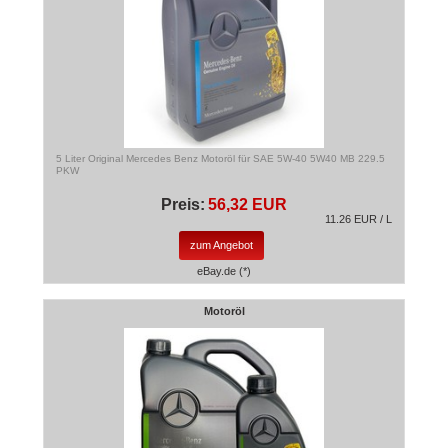
5 Liter Original Mercedes Benz Motoröl für SAE 5W-40 5W40 MB 229.5
PKW
Preis:
56,32 EUR
11.26 EUR / L
zum Angebot
eBay.de (*)
Motoröl