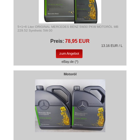
5+1=6 Liter ORIGINAL MERCEDES BENZ 5W30 PKW MOTORÖL MB
229.52 Synthetic 5W-30
Preis:
78,95 EUR
13.16 EUR / L
zum Angebot
eBay.de (*)
Motoröl