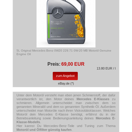
5L Original Mercedes Benz 0W20 229.71 0W-20 MB Motoröl Genuine
Engine Oil
Preis:
69,00 EUR
13.80 EUR / l
zum Angebot
eBay.de (*)
Unter dem Motoröl versteht man eben jenen Schmierstoff, der dafür
verantwortlich ist, den Motor deines
Mercedes E-Klasses
zu
schmieren. Allgemein unterscheidet man zwischen dem so
genannten Mineralöl und dem so genannten Synthetik-Öl. Außerdem
unterscheidet man Motoröle nach ihren Viskositätsklassen. Welches
Motoröl dein Mercedes E-Klasse benötigt, erfährst du in der
Betriebsanleitung sowie Bedienungsanleitung deines
Mercedes E-
Klasse-Modells
.
Hier kannst Du Mercedes-Benz-Teile und Tuning zum Thema
Motoröl und Ölfilter günstig kaufen
.