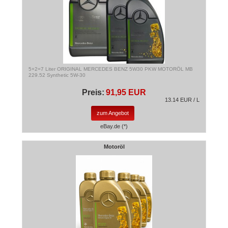
5+2=7 Liter ORIGINAL MERCEDES BENZ 5W30 PKW MOTORÖL MB
229.52 Synthetic 5W-30
Preis:
91,95 EUR
13.14 EUR / L
zum Angebot
eBay.de (*)
Motoröl