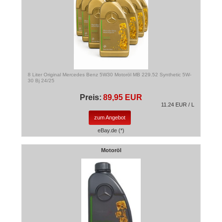
8 Liter Original Mercedes Benz 5W30 Motoröl MB 229.52 Synthetic 5W-
30 Bj 24/25
Preis:
89,95 EUR
11.24 EUR / L
zum Angebot
eBay.de (*)
Motoröl