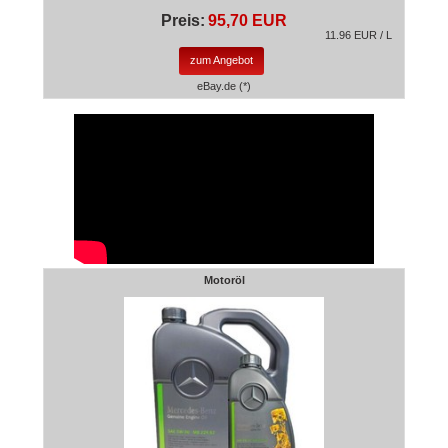
Preis:
95,70 EUR
11.96 EUR / L
zum Angebot
eBay.de (*)
Motoröl