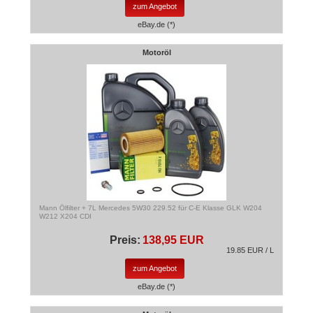
zum Angebot
eBay.de (*)
Motoröl
Mann Ölfilter + 7L Mercedes 5W30 229.52 für C-E Klasse GLK W204
W212 X204 CDI
Preis:
138,95 EUR
19.85 EUR / L
zum Angebot
eBay.de (*)