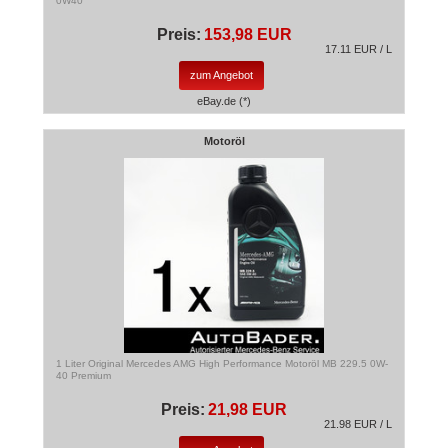
0W40
Preis:
153,98 EUR
17.11 EUR / L
zum Angebot
eBay.de (*)
Motoröl
1 Liter Original Mercedes AMG High Performance Motoröl MB 229.5 0W-
40 Premium
Preis:
21,98 EUR
21.98 EUR / L