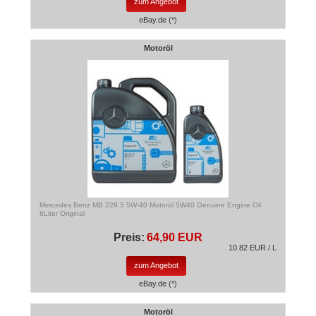
zum Angebot
eBay.de (*)
Motoröl
Mercedes Benz MB 229.5 5W-40 Motoröl 5W40 Genuine Engine Oil
6Liter Original
Preis:
64,90 EUR
10.82 EUR / L
zum Angebot
eBay.de (*)
Motoröl