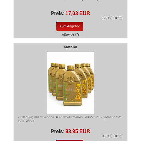
Preis:
17,03 EUR
17.03 EUR / L
zum Angebot
eBay.de (*)
Motoröl
7 Liter Original Mercedes Benz 5W30 Motoröl MB 229.52 Synthetic 5W-
30 Bj 24/25
Preis:
83,95 EUR
11.99 EUR / L