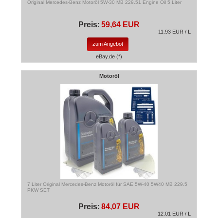
Original Mercedes-Benz Motoröl 5W-30 MB 229.51 Engine Oil 5 Liter
Preis:
59,64 EUR
11.93 EUR / L
zum Angebot
eBay.de (*)
Motoröl
7 Liter Original Mercedes-Benz Motoröl für SAE 5W-40 5W40 MB 229.5
PKW SET
Preis:
84,07 EUR
12.01 EUR / L