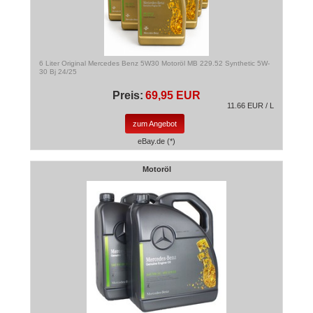
6 Liter Original Mercedes Benz 5W30 Motoröl MB 229.52 Synthetic 5W-
30 Bj 24/25
Preis:
69,95 EUR
11.66 EUR / L
zum Angebot
eBay.de (*)
Motoröl