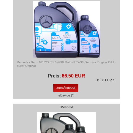
Mercedes Benz MB 229.51 5W-30 Motoröl 5W30 Genuine Engine Oil 1x
6Liter Original
Preis:
66,50 EUR
11.08 EUR / L
zum Angebot
eBay.de (*)
Motoröl