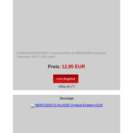
LADEKANTENSCHUTZ Lackschutzfolie für MERCEDES E-Klasse
Limousine W212 150µ stark
Preis:
12,95 EUR
zum Angebot
eBay.de (*)
Sonstige