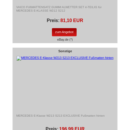
VAICO FUßMATTENSATZ GUMMI ALWETTER SET 4-TEILIG für
MERCEDES E-KLASSE W212 S212
Preis:
81,10 EUR
zum Angebot
eBay.de (*)
Sonstige
MERCEDES E-Klasse W213 S213 EXCLUSIVE Fußmatten hinten
Preis:
196,99 EUR