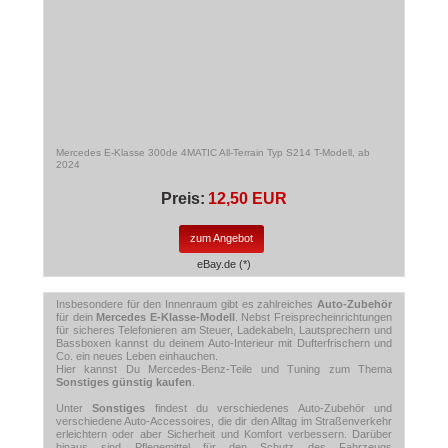
Mercedes E-Klasse 300de 4MATIC All-Terrain Typ S214 T-Modell, ab
2024
Preis:
12,50 EUR
zum Angebot
eBay.de (*)
Insbesondere für den Innenraum gibt es zahlreiches
Auto-Zubehör
für dein
Mercedes E-Klasse-Modell
. Nebst Freisprecheinrichtungen
für sicheres Telefonieren am Steuer, Ladekabeln, Lautsprechern und
Bassboxen kannst du deinem Auto-Interieur mit Dufterfrischern und
Co. ein neues Leben einhauchen.
Hier kannst Du Mercedes-Benz-Teile und Tuning zum Thema
Sonstiges günstig kaufen
.
Unter
Sonstiges
findest du verschiedenes Auto-Zubehör und
verschiedene Auto-Accessoires, die dir den Alltag im Straßenverkehr
erleichtern oder aber Sicherheit und Komfort verbessern. Darüber
hinaus sind Pflegemittel für den Schutz des Fahrzeugs