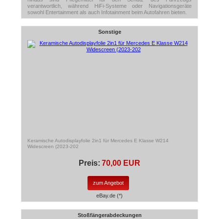
verantwortlich, während HiFi-Systeme oder Navigationsgeräte
sowohl Entertainment als auch Infotainment beim Autofahren bieten.
Sonstige
Keramische Autodisplayfolie 2in1 für Mercedes E Klasse W214
Widescreen (2023-202
Preis:
70,00 EUR
zum Angebot
eBay.de (*)
Stoßfängerabdeckungen