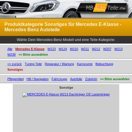
Produktkategorie Sonstiges für Mercedes E-Klasse -
Mercedes Benz Autoteile
Wähle Dein Mercedes-Benz-Modell und eine Teile-Kategorie:
Alle
Mercedes E-Klasse
W123
W124
W210
W211
W212
W207
W213
W238
<< Bitte auswählen
<< zurück
Tuning Teile
Reparatur / Wartung
Karosserie
Beleuchtung
Sonstiges
Pflegemittel
Hifi / Navigation
Fahrzeuge
Autofolie
Zubehör
<< Bitte auswählen
Sonstige