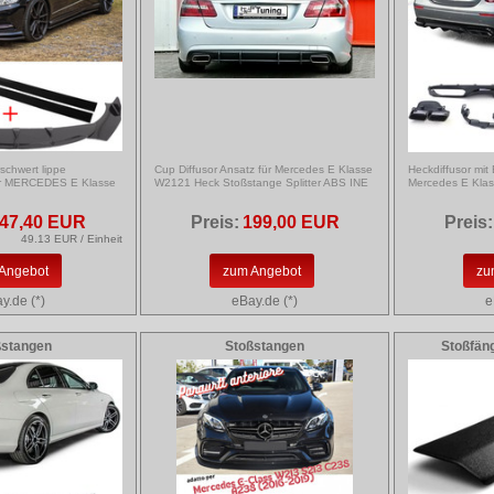
rschwert lippe
Cup Diffusor Ansatz für Mercedes E Klasse
Heckdiffusor mit
ür MERCEDES E Klasse
W2121 Heck Stoßstange Splitter ABS INE
Mercedes E Kla
47,40 EUR
Preis:
199,00 EUR
Preis:
49.13 EUR / Einheit
Angebot
zum Angebot
zu
y.de (*)
eBay.de (*)
e
ßstangen
Stoßstangen
Stoßfän