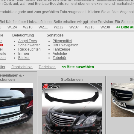
n Optik auf, während Breitbau-Bodykits zumeist über eine extreme und martialisch
Produktkategorie und zum gewählten Fahrzeugmodell. Klicken Sie auf das Angebot 
Bei Käufen über Links auf dieser Seite erhalten wir ggf. eine Provision. Für Sie en
3
W124
W210
W211
W212
W207
W213
W238
<< Bitte a
ie
Beleuchtung
Sonstiges
er
Angel Eyes
Pflegemittel
it
Scheinwerfer
Hifi / Navigation
el
Rückleuchten
Fahrzeuge
eile
Birnen
Autofolie
ben
Blinker
Zubehör
ler
Frontschürze
Zierleisten
<< Bitte auswählen
eneinlagen & -
eckungen
Stoßstangen
St