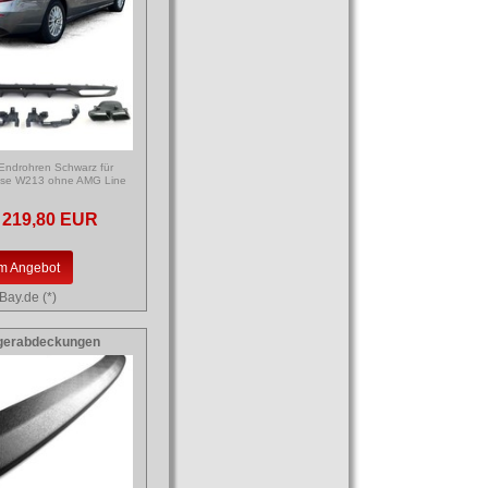
 Endrohren Schwarz für
sse W213 ohne AMG Line
219,80 EUR
m Angebot
Bay.de (*)
gerabdeckungen