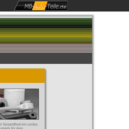
er Gesamtheit ein cooles
dykits für dein