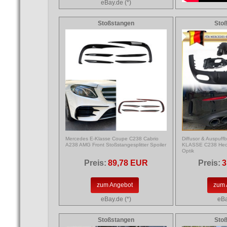
eBay.de (*)
Stoßstangen
Sto
Mercedes E-Klasse Coupe C238 Cabrio
Diffusor & Auspuff
A238 AMG Front Stoßstangesplitter Spoiler
KLASSE C238 Heck
Optik
Preis:
89,78 EUR
Preis:
3
zum Angebot
zum 
eBay.de (*)
eBa
Stoßstangen
Sto