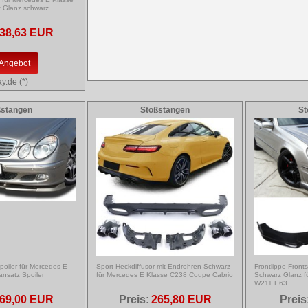
t Glanz schwarz
38,63 EUR
Angebot
y.de (*)
ßstangen
Stoßstangen
St
poiler für Mercedes E-
Sport Heckdiffusor mit Endrohren Schwarz
Frontlippe Front
nsatz Spoiler
für Mercedes E Klasse C238 Coupe Cabrio
Schwarz Glanz 
W211 E63
69,00 EUR
Preis:
265,80 EUR
Preis