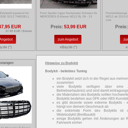
Edelstahl passend für
Front Spoiler Lippe frontansatz Schwarz für
Frontstoßstange
SSE S212 T-MODELL
MERCEDES E-Klasse W212 Bj. 09 - 13
W212 ab 2013-2
Line
37,95 EUR
Preis:
53,99 EUR
Preis:
37.95 EUR / Einheit
Angebot
zum Angebot
zu
y.de (*)
eBay.de (*)
e
ßstangen
Hinweise zu Bodykit
Bodykit - beliebtes Tuning
ein Bodykit setzt sich in der Regel aus mehre
zusammen
viele Bodykits verfügen über eine 
Betriebserlaubnis) und sind damit eintragungs
die Materialien des Bodykits sollten hochwerti
Bodykits bestehen aus GFK oder ABS-Kunststo
es gibt dezente sowie extreme Bodykits - 
hängt von deinem Geschmack ab
die extremste Form des Bodykits ist 
Widebodykit (Breitbaukit)
einige Bodykits gehen mit Änderungen an 
Fahrwerk einher
ßt für Mercedes E Klasse