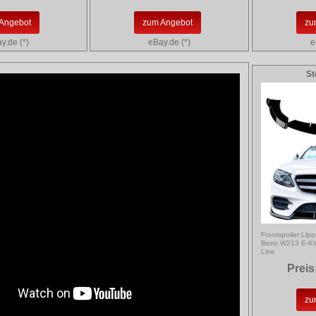
Angebot
zum Angebot
zu
y.de (*)
eBay.de (*)
e
St
Frontspoiler Lip
Benz W213 E-Kl
Line
Preis
zu