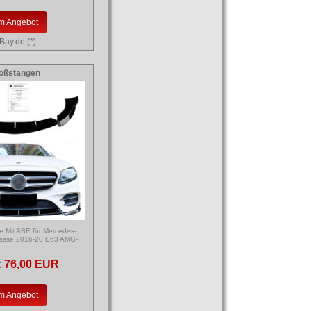
m Angebot
Bay.de (*)
oßstangen
pe Mit ABE für Mercedes-
asse 2016-20 E63 AMG-
:
76,00 EUR
m Angebot