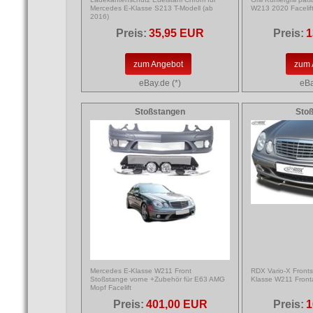
Mercedes E-Klasse S213 T-Modell (ab
W213 2020 Facelif
2016)
Preis:
35,95 EUR
Preis:
1
zum Angebot
zum 
eBay.de (*)
eBa
Stoßstangen
Sto
Mercedes E-Klasse W211 Front
RDX Vario-X Fronts
Stoßstange vorne +Zubehör für E63 AMG
Klasse W211 Fronta
Mopf Facelift
Preis:
401,00 EUR
Preis:
1