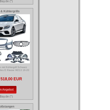
Bay.de (*)
 & Kühlergrills
 mit Kühlergrill Schwarz
des E Klasse W213 16-20
518,00 EUR
m Angebot
Bay.de (*)
oßstangen