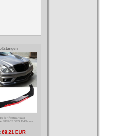
oßstangen
spoiler Frontansatz
für MERCEDES E-Klasse
:
69,21 EUR