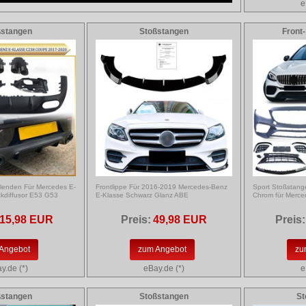
e
ßstangen
Stoßstangen
Front-
blenden Für Mercedes E-
Frontlippe Für 2016-2019 Mercedes-Benz
Sport Stoßstange
diffusor E53 G53
E-Klasse Schwarz Glanz ABE
Chrom für Merce
15,98 EUR
Preis:
49,98 EUR
Preis:
Angebot
zum Angebot
zu
y.de (*)
eBay.de (*)
e
ßstangen
Stoßstangen
St