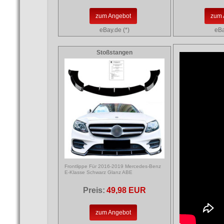
zum Angebot
zum 
eBay.de (*)
eBa
Stoßstangen
Frontlippe Für 2016-2019 Mercedes-Benz
E-Klasse Schwarz Glanz ABE
Preis:
49,98 EUR
zum Angebot