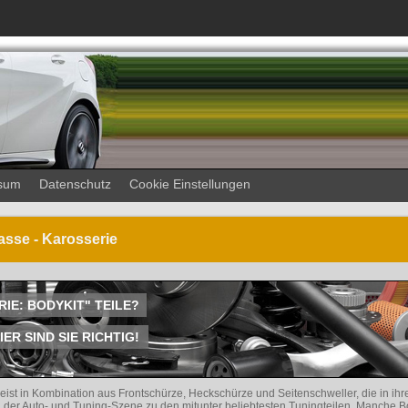
sum
Datenschutz
Cookie Einstellungen
asse - Karosserie
RIE: BODYKIT" TEILE?
R SIND SIE RICHTIG!
eist in Kombination aus Frontschürze, Heckschürze und Seitenschweller, die in ihr
der Auto- und Tuning-Szene zu den mitunter beliebtesten Tuningteilen. Manche Bo