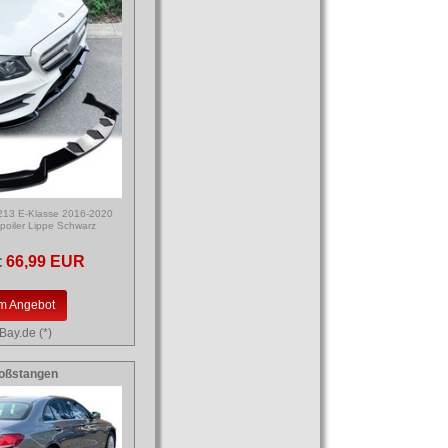
213 E-Klasse 2016-2020
poiler Lippe Schwarz
:
66,99 EUR
m Angebot
Bay.de (*)
oßstangen