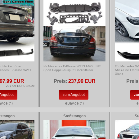
or Heckschürze
für Mercedes E-Klasse W213 AMG LINE
Für Mercedes W
rcedes E-Klasse W211
Sport Doppel-Auspuff Heckdiffusor
AMG-Line Fronts
Glanz
97,99 EUR
Preis:
237,99 EUR
Preis
297.99 EUR / Stück
Angebot
zum Angebot
zu
y.de (*)
eBay.de (*)
e
ßstangen
Stoßstangen
St