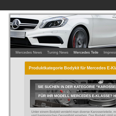
Mercedes News
Tuning News
Mercedes Teile
Impres
Produktkategorie Bodykit für Mercedes E-Kl
SIE SUCHEN IN DER KATEGORIE "KAROSSE
FÜR IHR MODELL MERCEDES E-KLASSE? HIE
Unter einem Bodykit versteht man diverse Karosserieteile, m
und harmonisches Gesamtbild ergeben. Das Bodykit zählt in 