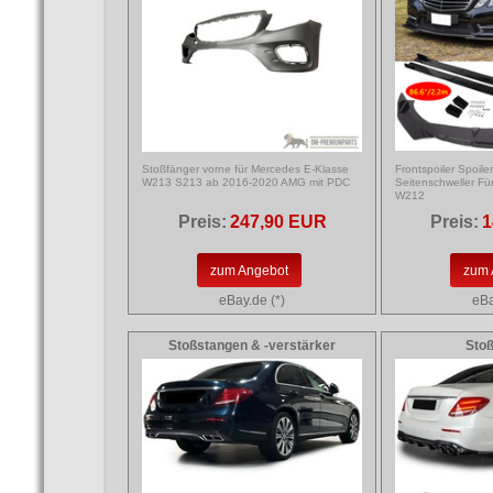
Stoßfänger vorne für Mercedes E-Klasse
Frontspoiler Spoile
W213 S213 ab 2016-2020 AMG mit PDC
Seitenschweller F
W212
Preis:
247,90 EUR
Preis:
1
zum Angebot
zum 
eBay.de (*)
eBa
Stoßstangen & -verstärker
Sto