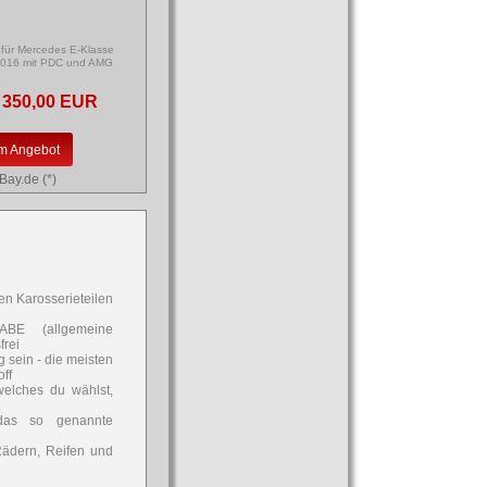
 für Mercedes E-Klasse
016 mit PDC und AMG
350,00 EUR
m Angebot
Bay.de (*)
ren Karosserieteilen
ABE (allgemeine
frei
g sein - die meisten
ff
welches du wählst,
das so genannte
Rädern, Reifen und