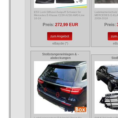
E53 Look Diffusor Auspuff Schwarz für
Ladekantenschutz 
Mercedes E-Klasse C238 A238 AMG-Line
MERCEDES E-KLA
16-24
2009-2016
Preis:
272,99 EUR
Preis:
zum Angebot
zum 
eBay.de (*)
eBa
Stoßstangeneinlagen & -
abdeckungen
Sto
Ladekantenschutz Edelstahl Chrom für
Grill Kühlergrill pa