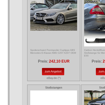
Spoilerschwert Frontspoiler Cuplippe ABS
Carbon Heckdiffus
Mercedes E-Klasse AMG C207 A207 OEM
Stoßstange für Me
E55
Preis:
242,10 EUR
Preis:
2
zum Angebot
zum 
eBay.de (*)
eBa
Stoßstangen
Sto