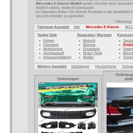
Mercedes E-Klasse-Modell
warten mit einer eher dezentere
letztlich wählst, bleibt dir überlassen.
Im folgenden finden Sie diverse Produkte in der gewählten 
um zum Anbieter zu gelanden.
* Werbung: 
Fahrzeug Auswahl:
Alle
Mercedes E-Klasse
W12
Tuning Teile
Reparatur / Wartung
Karosser
Felgen
Motoröl
Spoil
Fahrwerk
Bremse
Bodyk
Motortuning
Ersatzteile
Spieg
Sportauspuff
Motor+Teile
Blecht
Innenausstattung
Reifen
Schei
Weitere Auswahl:
Stoßstange
Heckschürze
Schwel
Stoßstang
Stoßstangen
abd