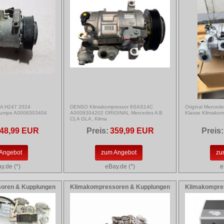
A H247 2024
DENSO Klimakompressor 6SAS14C
Original Merced
Pumpe A0008303404
A0008304202 ORIGINAL Mercedes A B
Klasse Klimako
CLA GLA, Klima
48,99 EUR
Preis:
359,99 EUR
Preis:
Angebot
zum Angebot
zu
y.de (*)
eBay.de (*)
e
oren & Kupplungen
Klimakompressoren & Kupplungen
Klimakompre