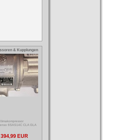
ssoren & Kupplungen
Klimakompressor
enso 6SAS14C CLA GLA
394,99 EUR