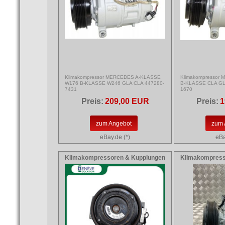
Klimakompressor MERCEDES A-KLASSE
Klimakompressor
W176 B-KLASSE W246 GLA CLA 447280-
B-KLASSE CLA GL
7431
1670
Preis:
209,00 EUR
Preis:
1
zum Angebot
zum 
eBay.de (*)
eBa
Klimakompressoren & Kupplungen
Klimakompress