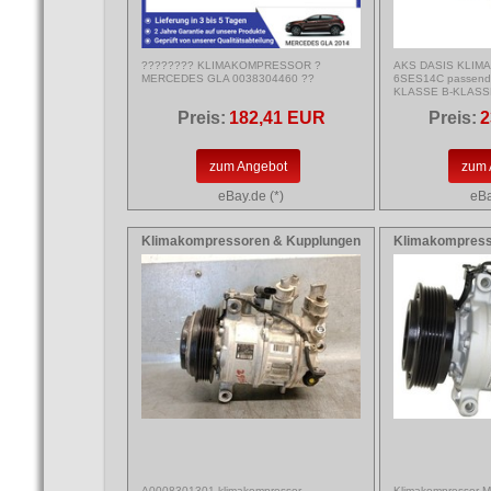
???????? KLIMAKOMPRESSOR ?
AKS DASIS KLI
MERCEDES GLA 0038304460 ??
6SES14C passend
KLASSE B-KLASS
Preis:
182,41 EUR
Preis:
2
zum Angebot
zum 
eBay.de (*)
eBa
Klimakompressoren & Kupplungen
Klimakompress
A0008301301 klimakompressor
Klimakompressor