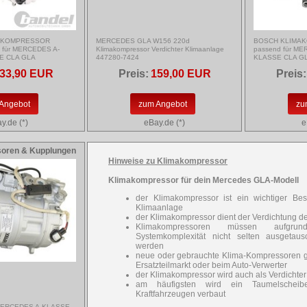
MAKOMPRESSOR
MERCEDES GLA W156 220d
BOSCH KLIMA
 für MERCEDES A-
Klimakompressor Verdichter Klimaanlage
passend für M
E CLA GLA
447280-7424
KLASSE CLA G
33,90 EUR
Preis:
159,00 EUR
Preis:
Angebot
zum Angebot
zu
y.de (*)
eBay.de (*)
e
oren & Kupplungen
Hinweise zu Klimakompressor
Klimakompressor für dein Mercedes GLA-Modell
der Klimakompressor ist ein wichtiger Best
Klimaanlage
der Klimakompressor dient der Verdichtung de
Klimakompressoren müssen aufgr
Systemkomplexität nicht selten ausgetaus
werden
neue oder gebrauchte Klima-Kompressoren gi
Ersatzteilmarkt oder beim Auto-Verwerter
der Klimakompressor wird auch als Verdichter
am häufigsten wird ein Taumelscheibe
Kraftfahrzeugen verbaut
 MERCEDES A-KLASSE