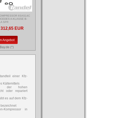
KOMPRESSOR 6SAS14C
ERCEDES A-KLASSE B-
LA SPR
312,65 EUR
m Angebot
Bay.de (*)
andteil einer Kfz-
s Kältemittels
und der hohen
cht oder repariert
bt es auf dem Kfz-
 bezeichnet
n-Kompressor in