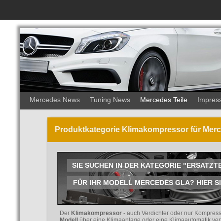
Mercedes News
Tuning News
Mercedes Teile
Impres
Produktkategorie Klimakompressor für Merce
SIE SUCHEN IN DER KATEGORIE "ERSATZ
FÜR IHR MODELL MERCEDES GLA? HIER SIN
Der
Klimakompressor
- auch Verdichter oder nur Kompress
Modell
über eine Klimaanlage oder eine Klimaautomatik verf