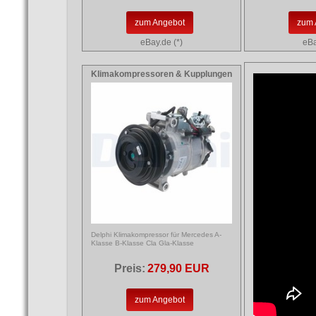
zum Angebot
zum 
eBay.de (*)
eBa
Klimakompressoren & Kupplungen
Delphi Klimakompressor für Mercedes A-
Klasse B-Klasse Cla Gla-Klasse
Preis:
279,90 EUR
zum Angebot