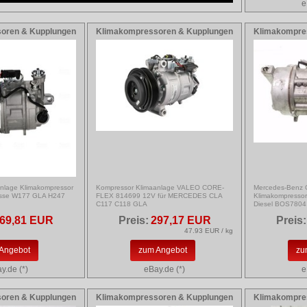
e
oren & Kupplungen
Klimakompressoren & Kupplungen
Klimakompre
nlage Klimakompressor
Kompressor Klimaanlage VALEO CORE-
Mercedes-Benz
lasse W177 GLA H247
FLEX 814699 12V für MERCEDES CLA
Klimakompresso
C117 C118 GLA
Diesel BOS7804
69,81 EUR
Preis:
297,17 EUR
Preis:
47.93 EUR / kg
Angebot
zum Angebot
zu
y.de (*)
eBay.de (*)
e
oren & Kupplungen
Klimakompressoren & Kupplungen
Klimakompre