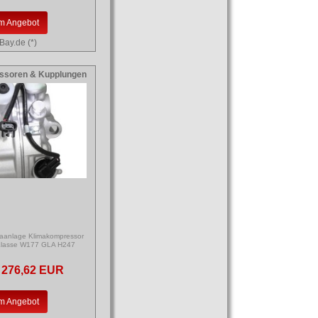
m Angebot
Bay.de (*)
ssoren & Kupplungen
aanlage Klimakompressor
-Klasse W177 GLA H247
276,62 EUR
m Angebot