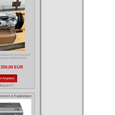
es Benz A B CLA GLA GLB
mpressor A0008304102
350,00 EUR
m Angebot
Bay.de (*)
ssoren & Kupplungen