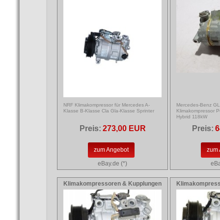
NRF Klimakompressor für Mercedes A-
Mercedes-Benz GL
Klasse B-Klasse Cla Gla-Klasse Sprinter
Klimakompressor 
Hybrid 118kW
Preis:
273,00 EUR
Preis:
6
zum Angebot
zum 
eBay.de (*)
eBa
Klimakompressoren & Kupplungen
Klimakompress