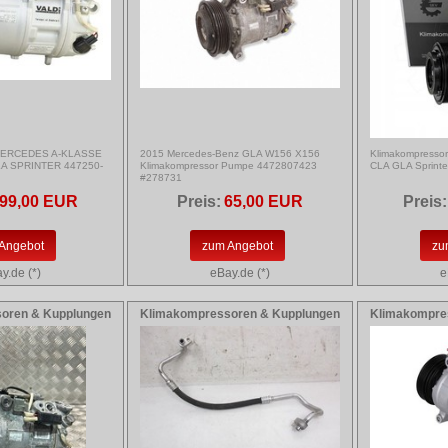
 MERCEDES A-KLASSE
2015 Mercedes-Benz GLA W156 X156
Klimakompresso
A SPRINTER 447250-
Klimakompressor Pumpe 4472807423
CLA GLA Sprint
#278731
99,00 EUR
Preis:
65,00 EUR
Preis:
Angebot
zum Angebot
zu
y.de (*)
eBay.de (*)
e
oren & Kupplungen
Klimakompressoren & Kupplungen
Klimakompre