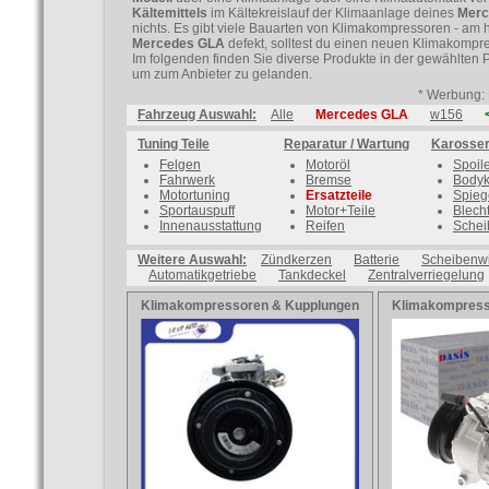
Kältemittels
im Kältekreislauf der Klimaanlage deines
Merc
nichts. Es gibt viele Bauarten von Klimakompressoren - am 
Mercedes GLA
defekt, solltest du einen neuen Klimakompr
Im folgenden finden Sie diverse Produkte in der gewählten 
um zum Anbieter zu gelanden.
* Werbung: 
Fahrzeug Auswahl:
Alle
Mercedes GLA
w156
Tuning Teile
Reparatur / Wartung
Karosser
Felgen
Motoröl
Spoil
Fahrwerk
Bremse
Bodyk
Motortuning
Ersatzteile
Spieg
Sportauspuff
Motor+Teile
Blecht
Innenausstattung
Reifen
Schei
Weitere Auswahl:
Zündkerzen
Batterie
Scheibenw
Automatikgetriebe
Tankdeckel
Zentralverriegelung
Klimakompressoren & Kupplungen
Klimakompress