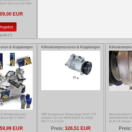
246 GLA CLA 447280-
09,00 EUR
Angebot
y.de (*)
oren & Kupplungen
Klimakompressoren & Kupplungen
Klimakompre
5 Klimakompressor
NRF Kompressor Klimaanlage EASY FIT
Mercedes-Benz 
s-Benz W177 W247
320262 12V für MERCEDES KLASSE
A0008304202 D
W177 CLA C118
GLB A B Klasse
59,99 EUR
Preis:
326,51 EUR
Preis: