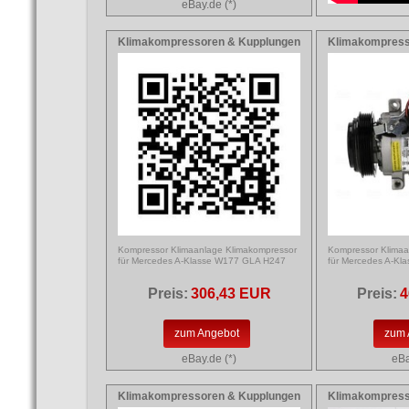
eBay.de (*)
Klimakompressoren & Kupplungen
Klimakompress
Kompressor Klimaanlage Klimakompressor
Kompressor Klimaa
für Mercedes A-Klasse W177 GLA H247
für Mercedes A-K
Preis:
306,43 EUR
Preis:
4
zum Angebot
zum 
eBay.de (*)
eBa
Klimakompressoren & Kupplungen
Klimakompress