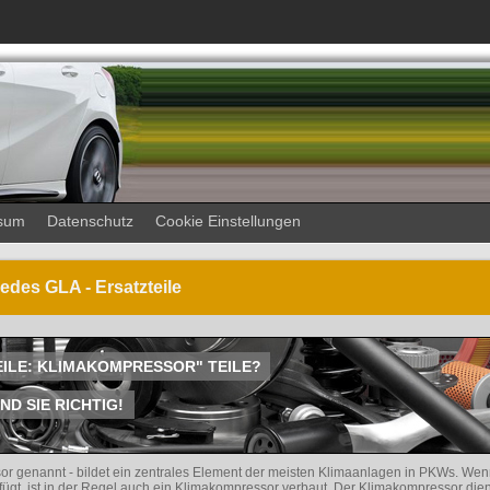
sum
Datenschutz
Cookie Einstellungen
des GLA - Ersatzteile
TEILE: KLIMAKOMPRESSOR" TEILE?
D SIE RICHTIG!
or genannt - bildet ein zentrales Element der meisten Klimaanlagen in PKWs. Wen
ügt, ist in der Regel auch ein Klimakompressor verbaut. Der Klimakompressor die