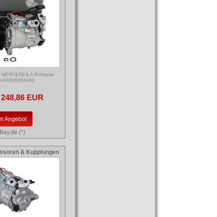
r MERCEDES A B-Klasse
er A0038304460
248,86 EUR
m Angebot
Bay.de (*)
ssoren & Kupplungen