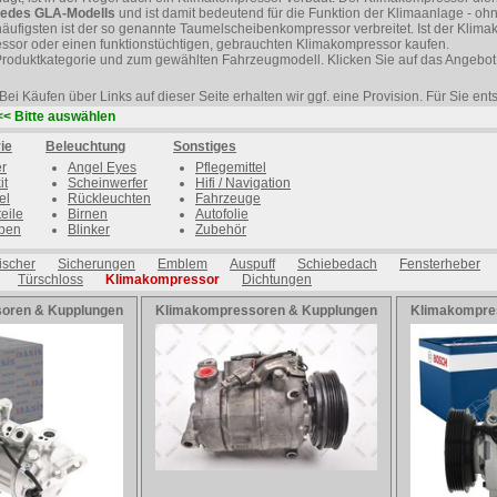
edes GLA-Modells
und ist damit bedeutend für die Funktion der Klimaanlage - o
häufigsten ist der so genannte Taumelscheibenkompressor verbreitet. Ist der Klim
essor oder einen funktionstüchtigen, gebrauchten Klimakompressor kaufen.
Produktkategorie und zum gewählten Fahrzeugmodell. Klicken Sie auf das Angebot 
Bei Käufen über Links auf dieser Seite erhalten wir ggf. eine Provision. Für Sie en
<< Bitte auswählen
ie
Beleuchtung
Sonstiges
er
Angel Eyes
Pflegemittel
it
Scheinwerfer
Hifi / Navigation
el
Rückleuchten
Fahrzeuge
eile
Birnen
Autofolie
ben
Blinker
Zubehör
ischer
Sicherungen
Emblem
Auspuff
Schiebedach
Fensterheber
Türschloss
Klimakompressor
Dichtungen
oren & Kupplungen
Klimakompressoren & Kupplungen
Klimakompre