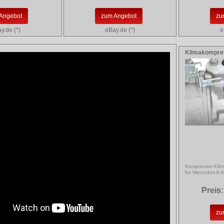
Angebot
zum Angebot
zu
y.de (*)
eBay.de (*)
e
Klimakompre
Kompressor Klim
für Mercedes A
Preis:
zu