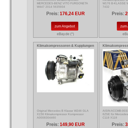
MERCEDES-BENZ VITO FURGONETA
W176 B-KLASSE W
W447 2014 5635934
7432
Preis:
176,24 EUR
Preis:
2
zum Angebot
zum 
eBay.de (*)
eBa
Klimakompressoren & Kupplungen
Klimakompress
Original Mercedes B Klasse W246 GLA
AISIN ACCMB-0031
X156 Klimakompressor Kompressor
6ZSE für Mercede
A0008304460
C118 X118
Preis:
149,90 EUR
Preis:
3