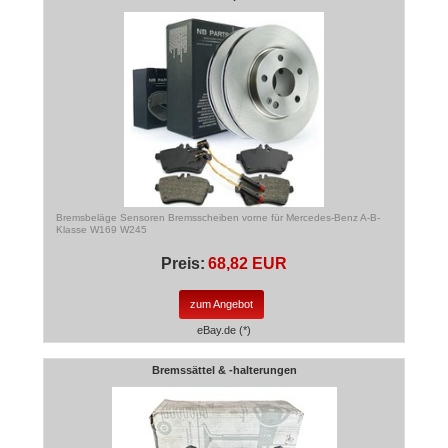
Bremsbeläge Sensoren Bremsscheiben vorne für Mercedes-Benz A-B-
Klasse W169 W245
Preis:
68,82 EUR
zum Angebot
eBay.de (*)
Bremssättel & -halterungen