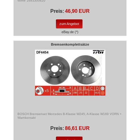
vorne 1693300820
Preis:
46,90 EUR
zum Angebot
eBay.de (*)
Bremsenkomplettsätze
BOSCH Bremsenset Mercedes B-Klasse W245, A-Klasse W169 VORN +
Warnkontakt
Preis:
86,61 EUR