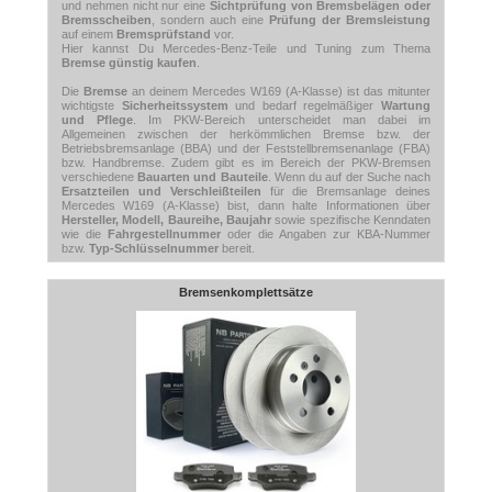
und nehmen nicht nur eine
Sichtprüfung von Bremsbelägen oder
Bremsscheiben
, sondern auch eine
Prüfung der Bremsleistung
auf einem
Bremsprüfstand
vor.
Hier kannst Du Mercedes-Benz-Teile und Tuning zum Thema
Bremse günstig kaufen
.
Die
Bremse
an deinem Mercedes W169 (A-Klasse) ist das mitunter
wichtigste
Sicherheitssystem
und bedarf regelmäßiger
Wartung
und Pflege
. Im PKW-Bereich unterscheidet man dabei im
Allgemeinen zwischen der herkömmlichen Bremse bzw. der
Betriebsbremsanlage (BBA) und der Feststellbremsenanlage (FBA)
bzw. Handbremse. Zudem gibt es im Bereich der PKW-Bremsen
verschiedene
Bauarten und Bauteile
. Wenn du auf der Suche nach
Ersatzteilen und Verschleißteilen
für die Bremsanlage deines
Mercedes W169 (A-Klasse) bist, dann halte Informationen über
Hersteller, Modell, Baureihe, Baujahr
sowie spezifische Kenndaten
wie die
Fahrgestellnummer
oder die Angaben zur KBA-Nummer
bzw.
Typ-Schlüsselnummer
bereit.
Bremsenkomplettsätze