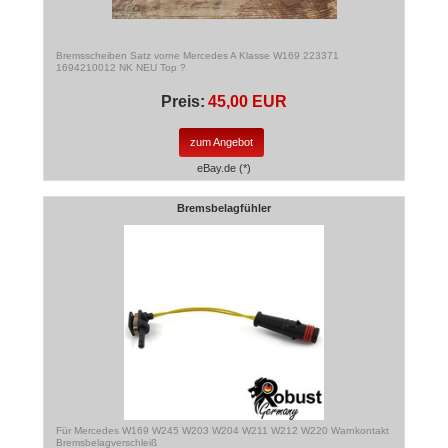
Bremsscheiben Satz vorne Mercedes A Klasse W169 223371
1694210012 NK NEU Top ?
Preis:
45,00 EUR
zum Angebot
eBay.de (*)
Bremsbelagfühler
Für Mercedes W169 W245 W203 W204 W211 W212 W220 Warnkontakt
Bremsbelagverschleiß