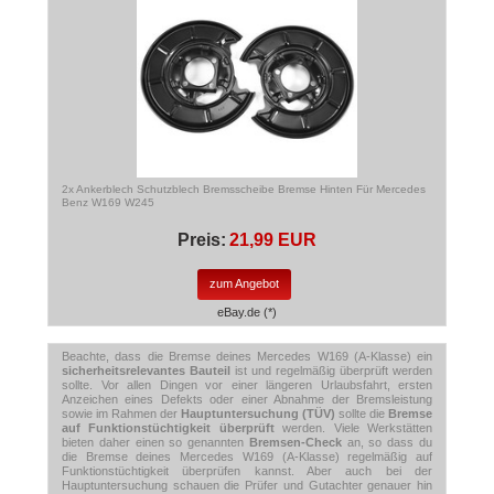
2x Ankerblech Schutzblech Bremsscheibe Bremse Hinten Für Mercedes
Benz W169 W245
Preis:
21,99 EUR
zum Angebot
eBay.de (*)
Beachte, dass die Bremse deines Mercedes W169 (A-Klasse) ein
sicherheitsrelevantes Bauteil
ist und regelmäßig überprüft werden
sollte. Vor allen Dingen vor einer längeren Urlaubsfahrt, ersten
Anzeichen eines Defekts oder einer Abnahme der Bremsleistung
sowie im Rahmen der
Hauptuntersuchung (TÜV)
sollte die
Bremse
auf Funktionstüchtigkeit überprüft
werden. Viele Werkstätten
bieten daher einen so genannten
Bremsen-Check
an, so dass du
die Bremse deines Mercedes W169 (A-Klasse) regelmäßig auf
Funktionstüchtigkeit überprüfen kannst. Aber auch bei der
Hauptuntersuchung schauen die Prüfer und Gutachter genauer hin