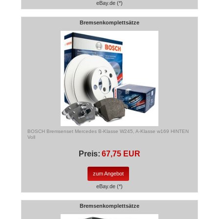
eBay.de (*)
Bremsenkomplettsätze
BOSCH Bremsenset Mercedes B-Klasse W245, A-Klasse w169 HINTEN
Voll
Preis:
67,75 EUR
zum Angebot
eBay.de (*)
Bremsenkomplettsätze