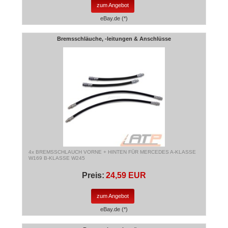
zum Angebot
eBay.de (*)
Bremsschläuche, -leitungen & Anschlüsse
4x BREMSSCHLAUCH VORNE + HINTEN FÜR MERCEDES A-KLASSE
W169 B-KLASSE W245
Preis:
24,59 EUR
zum Angebot
eBay.de (*)