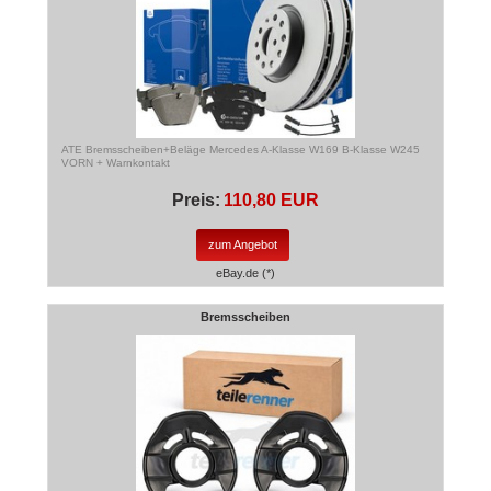
ATE Bremsscheiben+Beläge Mercedes A-Klasse W169 B-Klasse W245
VORN + Warnkontakt
Preis:
110,80 EUR
zum Angebot
eBay.de (*)
Bremsscheiben