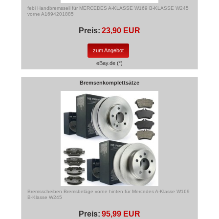
febi Handbremsseil für MERCEDES A-KLASSE W169 B-KLASSE W245
vorne A1694201885
Preis:
23,90 EUR
zum Angebot
eBay.de (*)
Bremsenkomplettsätze
Bremsscheiben Bremsbeläge vorne hinten für Mercedes A-Klasse W169
B-Klasse W245
Preis:
95,99 EUR