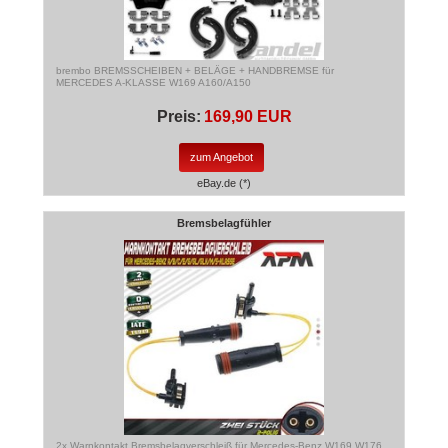
brembo BREMSSCHEIBEN + BELÄGE + HANDBREMSE für
MERCEDES A-KLASSE W169 A160/A150
Preis:
169,90 EUR
zum Angebot
eBay.de (*)
Bremsbelagfühler
2x Warnkontakt Bremsbelagverschleiß für Mercedes-Benz W169 W176