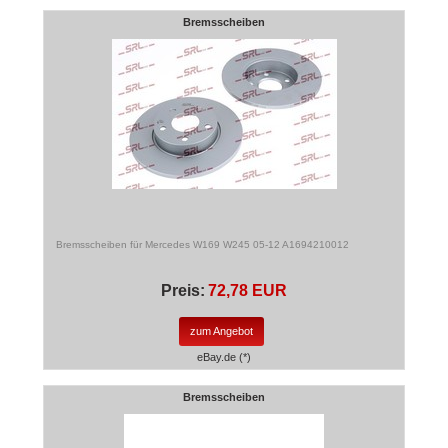
Bremsscheiben
Bremsscheiben für Mercedes W169 W245 05-12 A1694210012
Preis:
72,78 EUR
zum Angebot
eBay.de (*)
Bremsscheiben