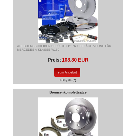
ATE BREMSSCHEIBEN BELÜFTET Ø276 + BELÄGE VORNE FÜR
MERCEDES A-KLASSE W169
Preis:
108,80 EUR
zum Angebot
eBay.de (*)
Bremsenkomplettsätze