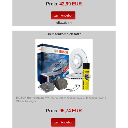
Preis:
42,99 EUR
zum Angebot
eBay.de (*)
Bremsenkomplettsätze
BOSCH Bremsensatz WK Mercedes A-Klasse W169, B-Klasse W245
VORN Reiniger
Preis:
95,74 EUR
zum Angebot