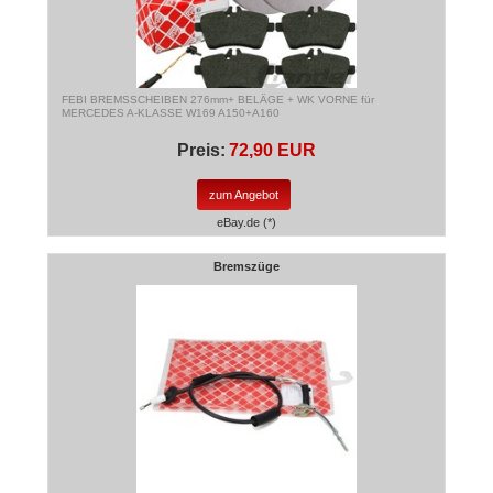
FEBI BREMSSCHEIBEN 276mm+ BELÄGE + WK VORNE für
MERCEDES A-KLASSE W169 A150+A160
Preis:
72,90 EUR
zum Angebot
eBay.de (*)
Bremszüge