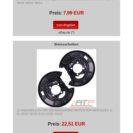
W245 W203 W204
Preis:
7,99 EUR
zum Angebot
eBay.de (*)
Bremsscheiben
2x ANKERBLECH FÜR BREMSSCHEIBE HINTEN FÜR MERCEDES A-
KLASSE W169 B-KLASSE W245
Preis:
22,51 EUR