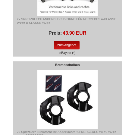
2x SPRITZBLECH ANKERBLECH VORNE FÜR MERCEDES A-KLASSE
W169 B-KLASSE W245
Preis:
43,90 EUR
zum Angebot
eBay.de (*)
Bremsscheiben
2x Spritzblech Bremsscheibe Abdeckblech für MERCEDES W169 W245