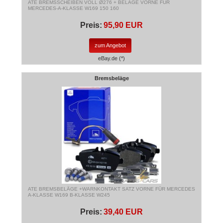
ATE BREMSSCHEIBEN VOLL Ø276 + BELÄGE VORNE FÜR
MERCEDES-A-KLASSE W169 150 160
Preis:
95,90 EUR
zum Angebot
eBay.de (*)
Bremsbeläge
ATE BREMSBELÄGE +WARNKONTAKT SATZ VORNE FÜR MERCEDES
A-KLASSE W169 B-KLASSE W245
Preis:
39,40 EUR