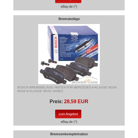
eBay.de (*)
Bremsbeläge
BOSCH BREMSBELÄGE HINTEN FÜR MERCEDES A-KLASSE W168
W169 B-KLASSE W245 VANEO
Preis:
28,59 EUR
zum Angebot
eBay.de (*)
Bremsenkomplettsätze