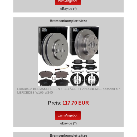
zum Angebot
eBay.de (*)
Bremsenkomplettsätze
EuroBrake BREMSSCHEIBEN + BELÄGE + HANDBREMSE passend für
MERCEDES W169 W245
Preis:
117,70 EUR
zum Angebot
eBay.de (*)
Bremsenkomplettsätze