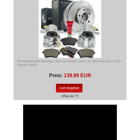
Bremssättel Bremsbeläge Bremsscheiben vorne für Mercedes-Benz A-B-
Klasse W169
Preis:
139,99 EUR
zum Angebot
eBay.de (*)