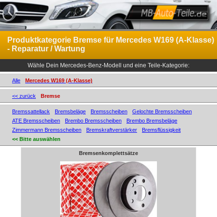
Produktkategorie Bremse für Mercedes W169 (A-Klasse)
- Reparatur / Wartung
Wähle Dein Mercedes-Benz-Modell und eine Teile-Kategorie:
Alle
Mercedes W169 (A-Klasse)
<< zurück
Bremse
Bremssattellack
Bremsbeläge
Bremsscheiben
Gelochte Bremsscheiben
ATE Bremsscheiben
Brembo Bremsscheiben
Brembo Bremsbeläge
Zimmermann Bremsscheiben
Bremskraftverstärker
Bremsflüssigkeit
<< Bitte auswählen
Bremsenkomplettsätze