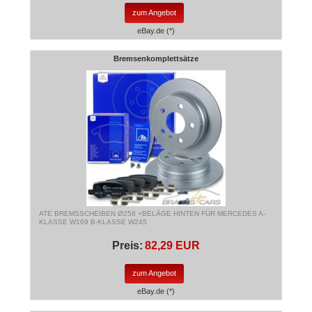
zum Angebot
eBay.de (*)
Bremsenkomplettsätze
ATE BREMSSCHEIBEN Ø258 +BELÄGE HINTEN FÜR MERCEDES A-
KLASSE W169 B-KLASSE W245
Preis:
82,29 EUR
zum Angebot
eBay.de (*)