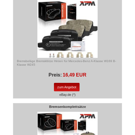
Bremsbeläge Bremsklötze Hinten für Mercedes-Benz A-Klasse W169 B-
Klasse W245
Preis:
16,49 EUR
zum Angebot
eBay.de (*)
Bremsenkomplettsätze