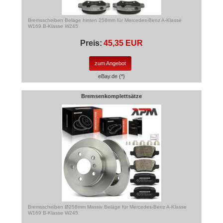
Bremsscheiben Beläge hinten 258mm für Mercedes-Benz A-Klasse
W169 B-Klasse W245
Preis:
45,35 EUR
zum Angebot
eBay.de (*)
Bremsenkomplettsätze
Bremsscheiben Ø258mm Massiv Beläge für Mercedes-Benz A-Klasse
W169 B-Klasse W245