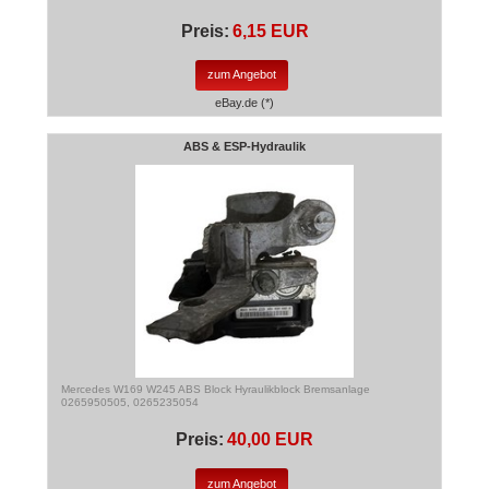
Preis:
6,15 EUR
zum Angebot
eBay.de (*)
ABS & ESP-Hydraulik
Mercedes W169 W245 ABS Block Hyraulikblock Bremsanlage
0265950505, 0265235054
Preis:
40,00 EUR
zum Angebot