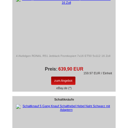
4 Alufelgen RONAL R51 Jetblack Frontkopiert 7x16 ET50 5x112 16 Zoll
Preis:
639,90 EUR
159.97 EUR / Einheit
zum Angebot
eBay.de (*)
Schaltknäufe