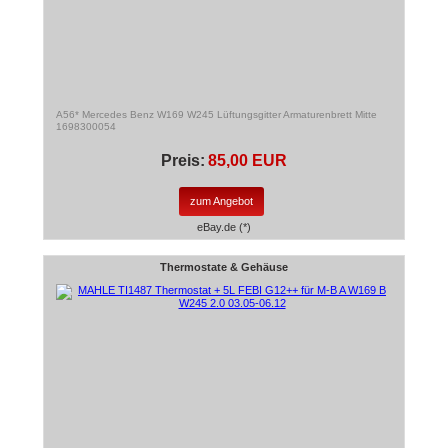
A56* Mercedes Benz W169 W245 Lüftungsgitter Armaturenbrett Mitte
1698300054
Preis:
85,00 EUR
zum Angebot
eBay.de (*)
Thermostate & Gehäuse