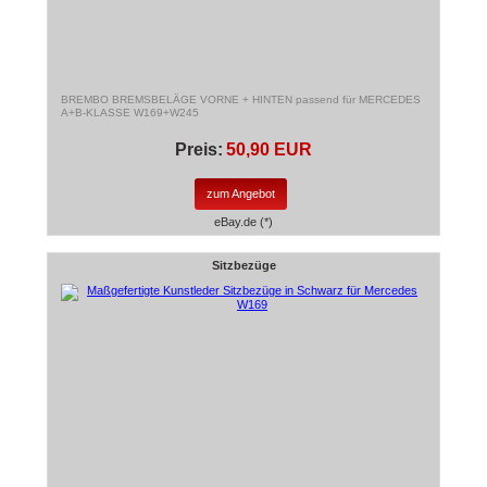
BREMBO BREMSBELÄGE VORNE + HINTEN passend für MERCEDES
A+B-KLASSE W169+W245
Preis:
50,90 EUR
zum Angebot
eBay.de (*)
Sitzbezüge