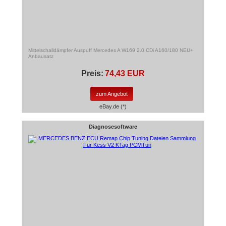
Mittelschalldämpfer Auspuff Mercedes A W169 2.0 CDi A160/180 NEU+
Anbausatz
Preis:
74,43 EUR
zum Angebot
eBay.de (*)
Diagnosesoftware