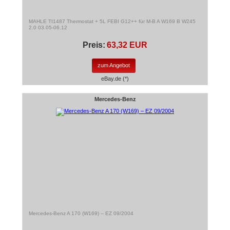
MAHLE TI1487 Thermostat + 5L FEBI G12++ für M-B A W169 B W245
2.0 03.05-06.12
Preis:
63,32 EUR
zum Angebot
eBay.de (*)
Mercedes-Benz
Mercedes-Benz A 170 (W169) – EZ 09/2004