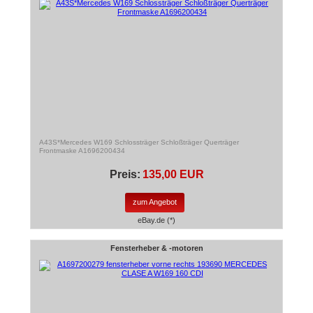
A43S*Mercedes W169 Schlossträger Schloßträger Querträger
Frontmaske A1696200434
Preis:
135,00 EUR
zum Angebot
eBay.de (*)
Fensterheber & -motoren