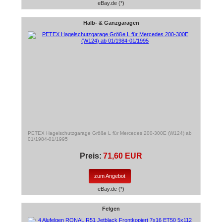
eBay.de (*)
Halb- & Ganzgaragen
PETEX Hagelschutzgarage Größe L für Mercedes 200-300E (W124) ab
01/1984-01/1995
Preis:
71,60 EUR
zum Angebot
eBay.de (*)
Felgen