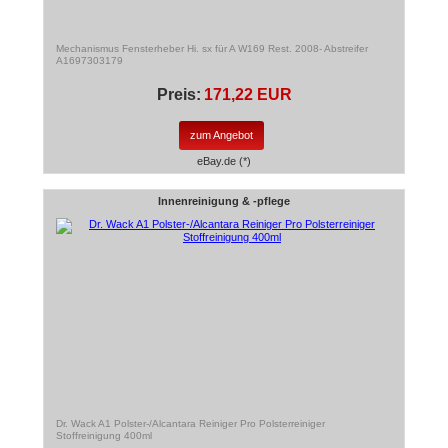
Mechanismus Fensterheber Hi. sx für A W169 Rest. 2008- Abstreifer
A1697303179
Preis:
171,22 EUR
zum Angebot
eBay.de (*)
Innenreinigung & -pflege
Dr. Wack A1 Polster-/Alcantara Reiniger Pro Polsterreiniger
Stoffreinigung 400ml