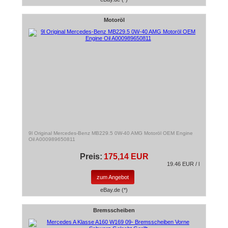
Motoröl
9l Original Mercedes-Benz MB229.5 0W-40 AMG Motoröl OEM Engine
Oil A000989650811
Preis:
175,14 EUR
19.46 EUR / l
zum Angebot
eBay.de (*)
Bremsscheiben