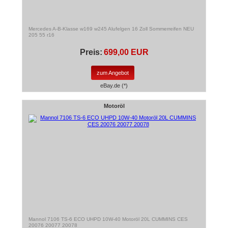
Mercedes A-B-Klasse w169 w245 Alufelgen 16 Zoll Sommerreifen NEU
205 55 r16
Preis:
699,00 EUR
zum Angebot
eBay.de (*)
Motoröl
Mannol 7106 TS-6 ECO UHPD 10W-40 Motoröl 20L CUMMINS CES
20076 20077 20078