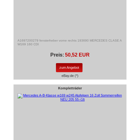
A1697200279 fensterheber vorne rechts 193690 MERCEDES CLASE A
W169 160 CDI
Preis:
50,52 EUR
zum Angebot
eBay.de (*)
Kompletträder