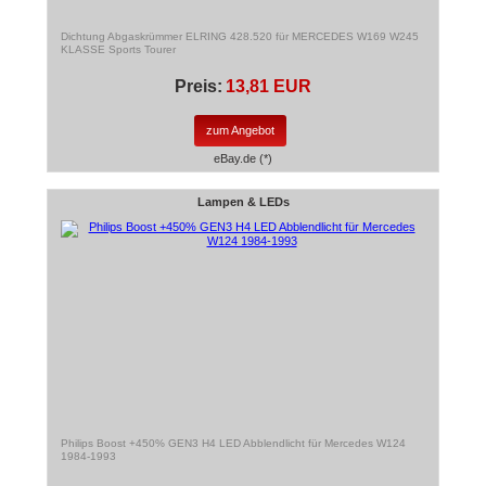
Dichtung Abgaskrümmer ELRING 428.520 für MERCEDES W169 W245
KLASSE Sports Tourer
Preis:
13,81 EUR
zum Angebot
eBay.de (*)
Lampen & LEDs
Philips Boost +450% GEN3 H4 LED Abblendlicht für Mercedes W124
1984-1993