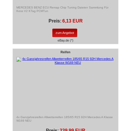
MERCEDES BENZ ECU Remap Chip Tuning Dateien Sammlung Für
Kess V2 KTag PCMTun
Preis:
6,13 EUR
zum Angebot
eBay.de (*)
Reifen
4x Ganzjahresreifen Allwetterreifen 185/65 R15 92H Mercedes A Klasse
W169 NEU
Preis:
239,99 EUR