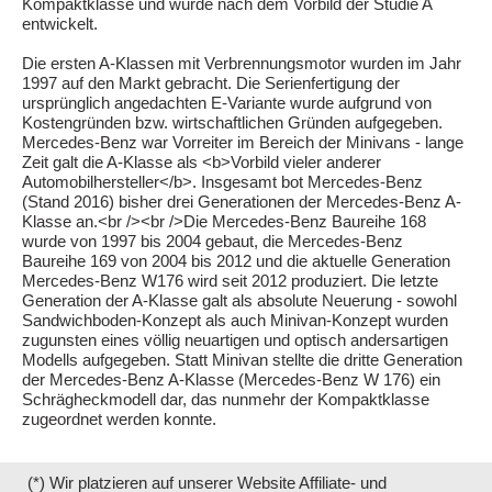
Kompaktklasse und wurde nach dem Vorbild der Studie A
entwickelt.
Die ersten A-Klassen mit Verbrennungsmotor wurden im Jahr
1997 auf den Markt gebracht. Die Serienfertigung der
ursprünglich angedachten E-Variante wurde aufgrund von
Kostengründen bzw. wirtschaftlichen Gründen aufgegeben.
Mercedes-Benz war Vorreiter im Bereich der Minivans - lange
Zeit galt die A-Klasse als <b>Vorbild vieler anderer
Automobilhersteller</b>. Insgesamt bot Mercedes-Benz
(Stand 2016) bisher drei Generationen der Mercedes-Benz A-
Klasse an.<br /><br />Die Mercedes-Benz Baureihe 168
wurde von 1997 bis 2004 gebaut, die Mercedes-Benz
Baureihe 169 von 2004 bis 2012 und die aktuelle Generation
Mercedes-Benz W176 wird seit 2012 produziert. Die letzte
Generation der A-Klasse galt als absolute Neuerung - sowohl
Sandwichboden-Konzept als auch Minivan-Konzept wurden
zugunsten eines völlig neuartigen und optisch andersartigen
Modells aufgegeben. Statt Minivan stellte die dritte Generation
der Mercedes-Benz A-Klasse (Mercedes-Benz W 176) ein
Schrägheckmodell dar, das nunmehr der Kompaktklasse
zugeordnet werden konnte.
(*) Wir platzieren auf unserer Website Affiliate- und