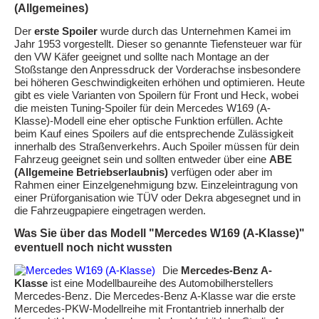
(Allgemeines)
Der
erste Spoiler
wurde durch das Unternehmen Kamei im
Jahr 1953 vorgestellt. Dieser so genannte Tiefensteuer war für
den VW Käfer geeignet und sollte nach Montage an der
Stoßstange den Anpressdruck der Vorderachse insbesondere
bei höheren Geschwindigkeiten erhöhen und optimieren. Heute
gibt es viele Varianten von Spoilern für Front und Heck, wobei
die meisten Tuning-Spoiler für dein Mercedes W169 (A-
Klasse)-Modell eine eher optische Funktion erfüllen. Achte
beim Kauf eines Spoilers auf die entsprechende Zulässigkeit
innerhalb des Straßenverkehrs. Auch Spoiler müssen für dein
Fahrzeug geeignet sein und sollten entweder über eine
ABE
(Allgemeine Betriebserlaubnis)
verfügen oder aber im
Rahmen einer Einzelgenehmigung bzw. Einzeleintragung von
einer Prüforganisation wie TÜV oder Dekra abgesegnet und in
die Fahrzeugpapiere eingetragen werden.
Was Sie über das Modell "Mercedes W169 (A-Klasse)"
eventuell noch nicht wussten
Die
Mercedes-Benz A-
Klasse
ist eine Modellbaureihe des Automobilherstellers
Mercedes-Benz. Die Mercedes-Benz A-Klasse war die erste
Mercedes-PKW-Modellreihe mit Frontantrieb innerhalb der