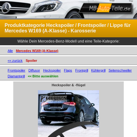
Produktkategorie Heckspoiler / Frontspoiler / Lippe für
Mercedes W169 (A-Klasse) - Karosserie
Wähle Dein Mercedes-Benz-Modell und eine Teile-Kategorie:
Alle
Mercedes W169 (A-Klasse)
<< zurück
Spoiler
Frontspoiler
Diffusor
Heckspoiler
Flaps
Frontgrill
Kühlergrill
Seitenschweller
Diamantgrill
<< Bitte auswählen
Heckspoiler & -flügel