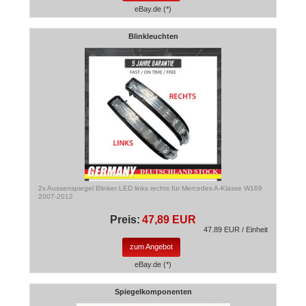
eBay.de (*)
Blinkleuchten
2x Aussenspiegel Blinker LED links rechts für Mercedes A-Klasse W169
2007-2012
Preis:
47,89 EUR
47.89 EUR / Einheit
zum Angebot
eBay.de (*)
Spiegelkomponenten