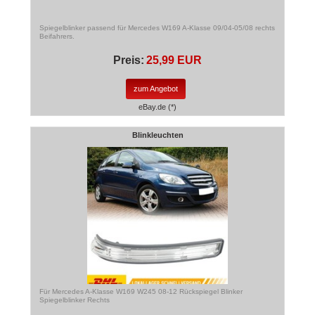
Spiegelblinker passend für Mercedes W169 A-Klasse 09/04-05/08 rechts
Beifahrers.
Preis:
25,99 EUR
zum Angebot
eBay.de (*)
Blinkleuchten
Für Mercedes A-Klasse W169 W245 08-12 Rückspiegel Blinker
Spiegelblinker Rechts