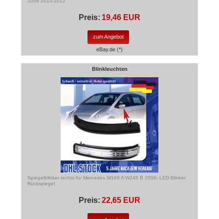
2009 2010-2012
Preis:
19,46 EUR
zum Angebot
eBay.de (*)
Blinkleuchten
Spiegelblinker rechts für Mercedes W169 A W245 B 2008- LED Blinker
Rückspiegel
Preis:
22,65 EUR