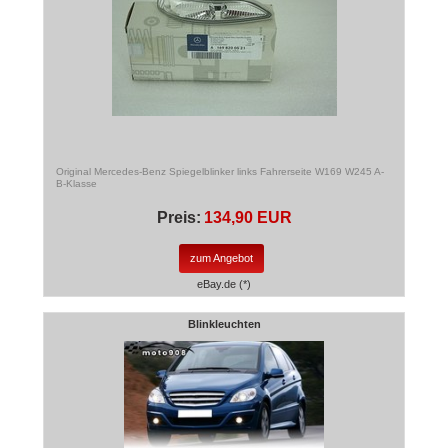
Original Mercedes-Benz Spiegelblinker links Fahrerseite W169 W245 A-
B-Klasse
Preis:
134,90 EUR
zum Angebot
eBay.de (*)
Blinkleuchten