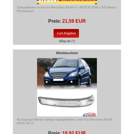
Spiegelblinker rechts für Mercedes W169 A + W245 B 2008- LED Blinker
Rückspiegel
Preis:
21,59 EUR
zum Angebot
eBay.de (*)
Blinkleuchten
Rückspiegel Blinker Spiegel Spiegelblinker Links Für Mercedes W169
W245 08-12
Preis:
18,92 EUR