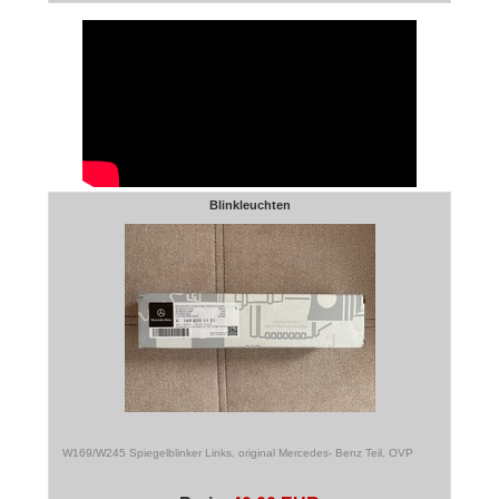
Blinkleuchten
W169/W245 Spiegelblinker Links, original Mercedes- Benz Teil, OVP