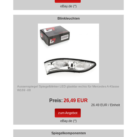
eBay.de (*)
Blinkleuchten
Aussenspiegel Spiegelblinker LED glasklar rechts für Mercedes A-Klasse
W169 -08
Preis:
26,49 EUR
26.49 EUR / Einheit
zum Angebot
eBay.de (*)
Spiegelkomponenten