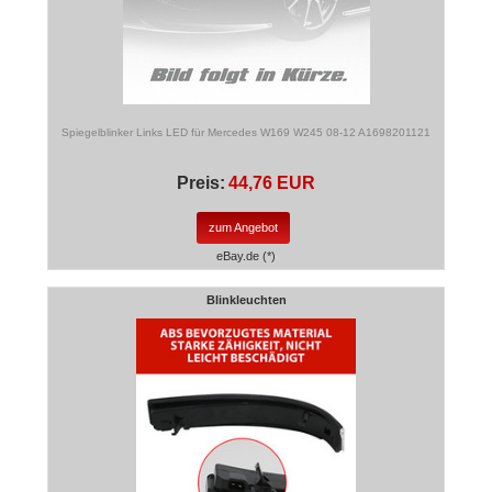
Spiegelblinker Links LED für Mercedes W169 W245 08-12 A1698201121
Preis:
44,76 EUR
zum Angebot
eBay.de (*)
Blinkleuchten