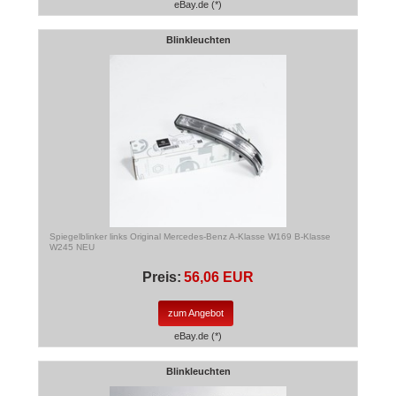
eBay.de (*)
Blinkleuchten
Spiegelblinker links Original Mercedes-Benz A-Klasse W169 B-Klasse
W245 NEU
Preis:
56,06 EUR
zum Angebot
eBay.de (*)
Blinkleuchten