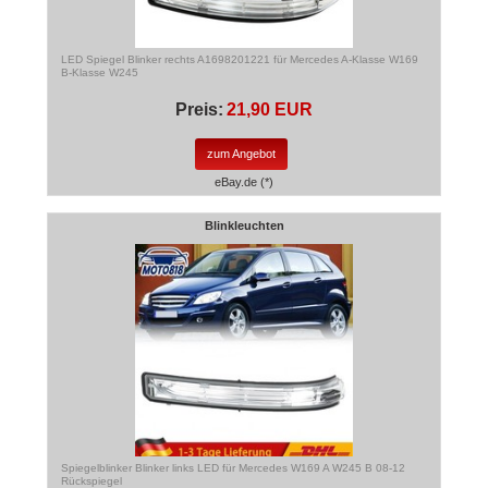
LED Spiegel Blinker rechts A1698201221 für Mercedes A-Klasse W169
B-Klasse W245
Preis:
21,90 EUR
zum Angebot
eBay.de (*)
Blinkleuchten
Spiegelblinker Blinker links LED für Mercedes W169 A W245 B 08-12
Rückspiegel