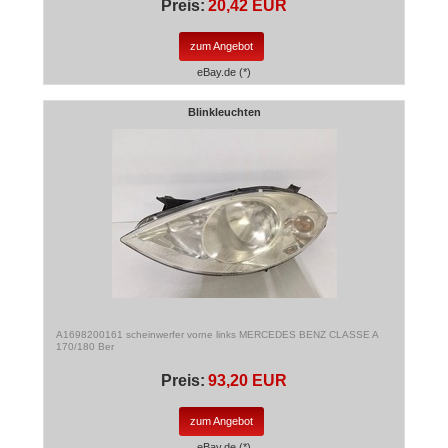
Preis:
20,42 EUR
zum Angebot
eBay.de (*)
Blinkleuchten
A1698200161 scheinwerfer vorne links MERCEDES BENZ CLASSE A
170/180 Ber
Preis:
93,20 EUR
zum Angebot
eBay.de (*)