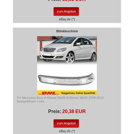
zum Angebot
eBay.de (*)
Blinkleuchten
Für Mercedes Benz A-Klasse W169 B-Klasse W245 2008-2012
Spiegelblinker Links
Preis:
20,38 EUR
zum Angebot
eBay.de (*)