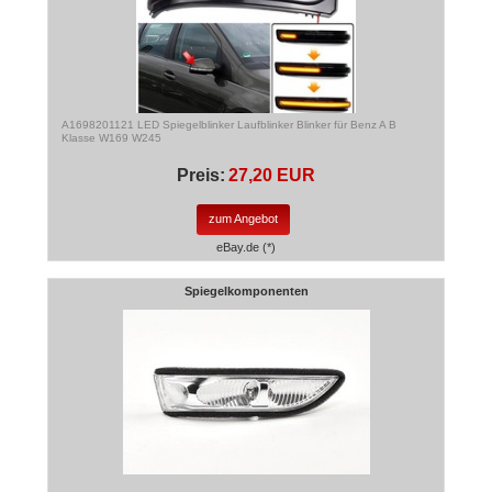
A1698201121 LED Spiegelblinker Laufblinker Blinker für Benz A B
Klasse W169 W245
Preis:
27,20 EUR
zum Angebot
eBay.de (*)
Spiegelkomponenten