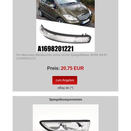
Für Mercedes Blinkleuchte vorne rechts Spiegelblinker W169 W245
A1698201221
Preis:
20,75 EUR
zum Angebot
eBay.de (*)
Spiegelkomponenten