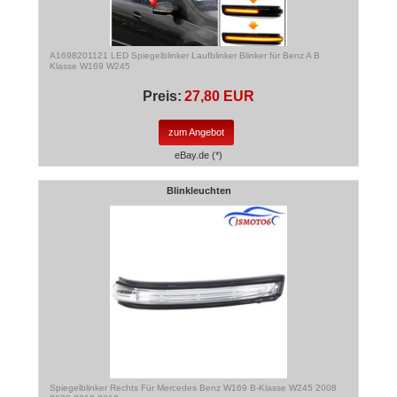
A1698201121 LED Spiegelblinker Laufblinker Blinker für Benz A B
Klasse W169 W245
Preis:
27,80 EUR
zum Angebot
eBay.de (*)
Blinkleuchten
Spiegelblinker Rechts Für Mercedes Benz W169 B-Klasse W245 2008