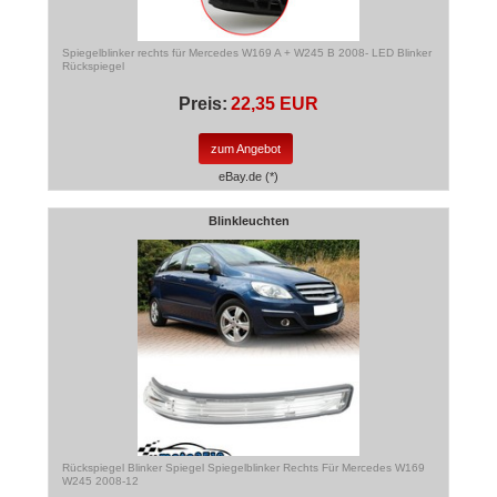
Spiegelblinker rechts für Mercedes W169 A + W245 B 2008- LED Blinker
Rückspiegel
Preis:
22,35 EUR
zum Angebot
eBay.de (*)
Blinkleuchten
Rückspiegel Blinker Spiegel Spiegelblinker Rechts Für Mercedes W169
W245 2008-12