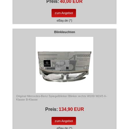
Preis:
40,00 EUR
zum Angebot
eBay.de (*)
Blinkleuchten
Original Mercedes-Benz Spiegelblinker Blinker rechts W169 W245 A-
Klasse B-Klasse
Preis:
134,90 EUR
zum Angebot
eBay.de (*)