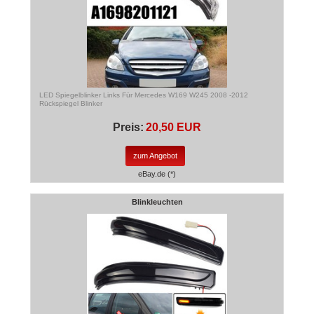
LED Spiegelblinker Links Für Mercedes W169 W245 2008 -2012
Rückspiegel Blinker
Preis:
20,50 EUR
zum Angebot
eBay.de (*)
Blinkleuchten