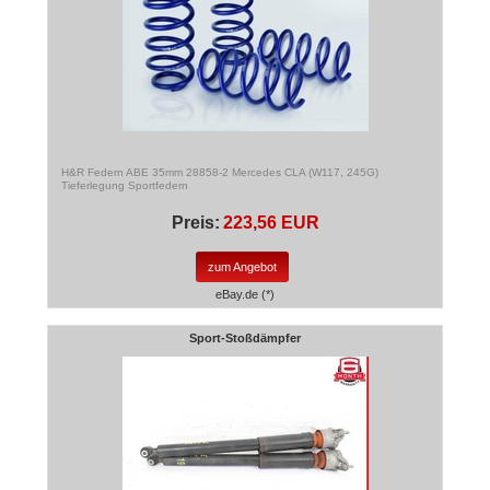
H&R Federn ABE 35mm 28858-2 Mercedes CLA (W117, 245G)
Tieferlegung Sportfedern
Preis:
223,56 EUR
zum Angebot
eBay.de (*)
Sport-Stoßdämpfer