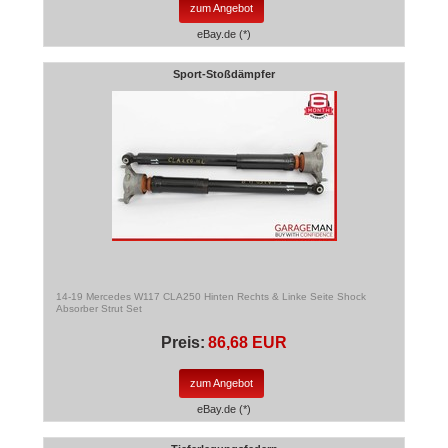
zum Angebot
eBay.de (*)
Sport-Stoßdämpfer
14-19 Mercedes W117 CLA250 Hinten Rechts & Linke Seite Shock
Absorber Strut Set
Preis:
86,68 EUR
zum Angebot
eBay.de (*)