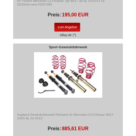
AP Federn Mercedes CLA Klasse Typ W117 ab Bj. 03/2013 ca.
20/20mm wow FS25-098
Preis:
195,00 EUR
zum Angebot
eBay.de (*)
Sport-Gewindefahrwerk
Vogtland Gewindefahrwerk Fahrwerk für Mercedes CLA-Klasse W117
245G Bj. 04.2013-
Preis:
885,61 EUR