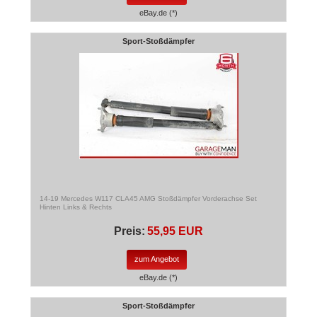
eBay.de (*)
Sport-Stoßdämpfer
14-19 Mercedes W117 CLA45 AMG Stoßdämpfer Vorderachse Set
Hinten Links & Rechts
Preis:
55,95 EUR
zum Angebot
eBay.de (*)
Sport-Stoßdämpfer