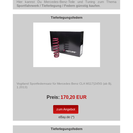
Hier kannst Du Mercedes-Benz-Teile und Tuning zum Thema
Sportfahrwerk / Tieferlegung / Federn günstig kaufen
.
Tieferlegungsfedern
Vogtland Sportfedernsatz für Mercedes Benz CLA W117|245G (ab Bj.
1.2013)
Preis:
170,20 EUR
zum Angebot
eBay.de (*)
Tieferlegungsfedern