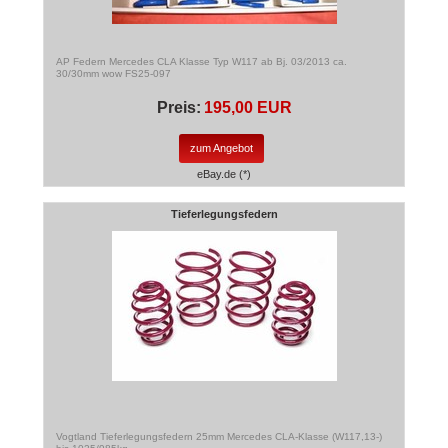
AP Federn Mercedes CLA Klasse Typ W117 ab Bj. 03/2013 ca.
30/30mm wow FS25-097
Preis:
195,00 EUR
zum Angebot
eBay.de (*)
Tieferlegungsfedern
Vogtland Tieferlegungsfedern 25mm Mercedes CLA-Klasse (W117,13-)