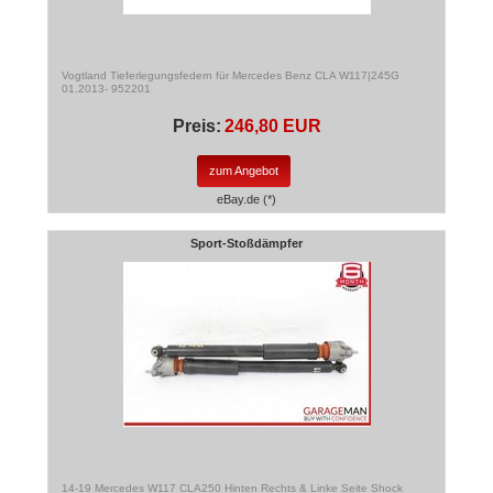
Vogtland Tieferlegungsfedern für Mercedes Benz CLA W117|245G
01.2013- 952201
Preis:
246,80 EUR
zum Angebot
eBay.de (*)
Sport-Stoßdämpfer
14-19 Mercedes W117 CLA250 Hinten Rechts & Linke Seite Shock