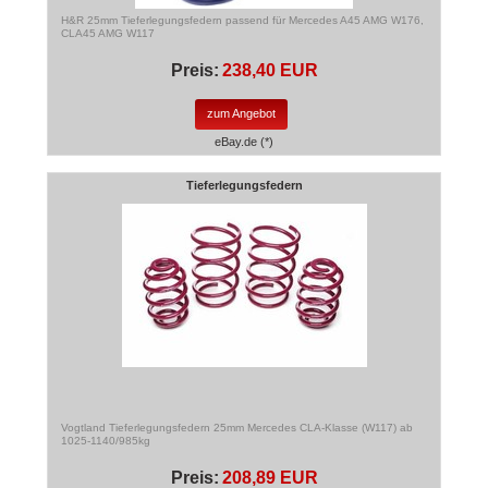
H&R 25mm Tieferlegungsfedern passend für Mercedes A45 AMG W176,
CLA45 AMG W117
Preis:
238,40 EUR
zum Angebot
eBay.de (*)
Tieferlegungsfedern
Vogtland Tieferlegungsfedern 25mm Mercedes CLA-Klasse (W117) ab
1025-1140/985kg
Preis:
208,89 EUR