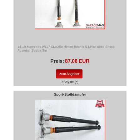
14-19 Mercedes W117 CLA250 Hinten Rechts & Linke Seite Shock
Absorber Strebe Set
Preis:
87,08 EUR
zum Angebot
eBay.de (*)
Sport-Stoßdämpfer