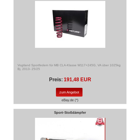
Vogtland Sportfedern für MB CLA-Klasse W117+245G, VA über 1025kg
Bj. 2013- 25/25
Preis:
191,48 EUR
zum Angebot
eBay.de (*)
Sport-Stoßdämpfer