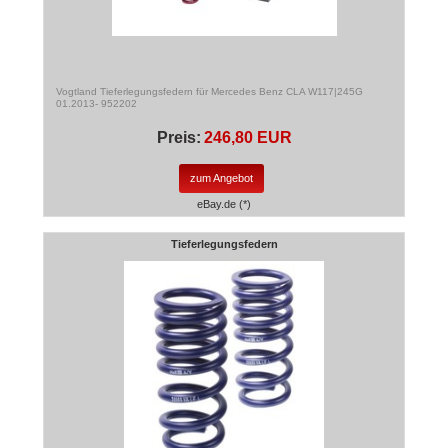
Vogtland Tieferlegungsfedern für Mercedes Benz CLA W117|245G
01.2013- 952202
Preis:
246,80 EUR
zum Angebot
eBay.de (*)
Tieferlegungsfedern