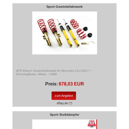
Sport-Gewindefahrwerk
MTS Eibach Gewindefahrwerk für Mercedes CLA W117 +
ShootingBrake, 4Matic, + AMG
Preis:
678,03 EUR
zum Angebot
eBay.de (*)
Sport-Stoßdämpfer