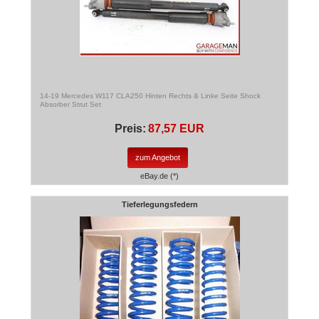
14-19 Mercedes W117 CLA250 Hinten Rechts & Linke Seite Shock
Absorber Strut Set
Preis:
87,57 EUR
zum Angebot
eBay.de (*)
Tieferlegungsfedern