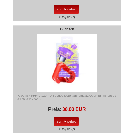
zum Angebot
eBay.de (*)
Buchsen
Powerflex PFF40-120 PU Buchse Motorlagereinsatz Oben für Mercedes
W176 W117 W156
Preis:
38,00 EUR
zum Angebot
eBay.de (*)