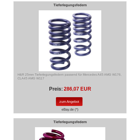
Tieferlegungsfedern
H&R 25mm Tieferlegungsfedern passend für Mercedes A45 AMG W176,
CLA45 AMG W117
Preis:
286,07 EUR
zum Angebot
eBay.de (*)
Tieferlegungsfedern