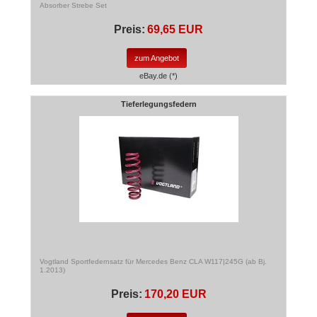
Absorber Strebe Set
Preis:
69,65 EUR
zum Angebot
eBay.de (*)
Tieferlegungsfedern
Vogtland Sportfedernsatz für Mercedes Benz CLA W117|245G (ab Bj.
1.2013)
Preis:
170,20 EUR