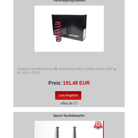
Tieferlegungsfedern
Vogtland Sportfedern für MB CLA-Klasse W117+245G VA bis 1025 kg
Bj. 2013- 25/25
Preis:
191,48 EUR
zum Angebot
eBay.de (*)
Sport-Stoßdämpfer