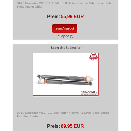
10-17 Mercedes W117 CLA250 E550 Hintere Rechte Oder Linke Seite
Stoßdämpfer OEM
Preis:
55,99 EUR
zum Angebot
eBay.de (*)
Sport-Stoßdämpfer
14-19 Mercedes W117 CLA250 Hinten Rechts - & Linke Seite Shock
Absorber Strebe
Preis:
69,95 EUR