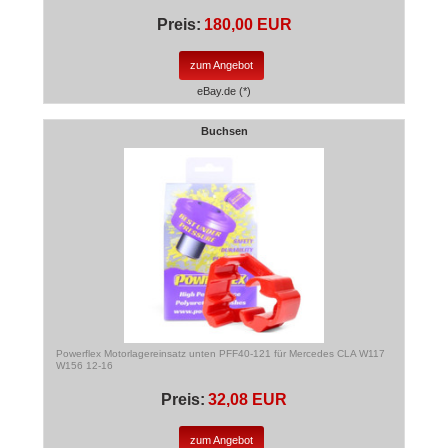
Preis:
180,00 EUR
zum Angebot
eBay.de (*)
Buchsen
Powerflex Motorlagereinsatz unten PFF40-121 für Mercedes CLA W117
W156 12-16
Preis:
32,08 EUR
zum Angebot