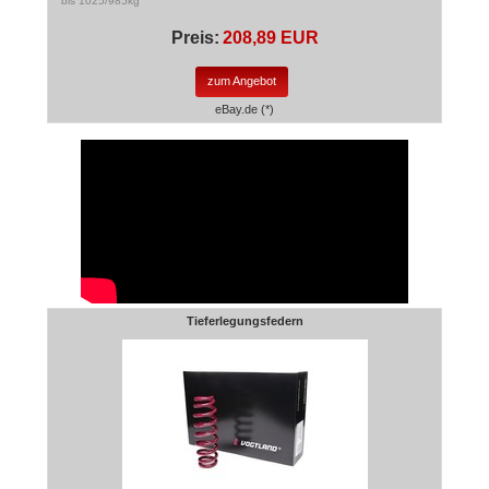
bis 1025/985kg
Preis:
208,89 EUR
zum Angebot
eBay.de (*)
Tieferlegungsfedern