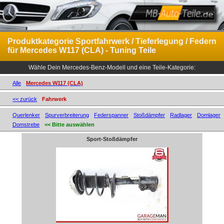
Produktkategorie Sportfahrwerk / Tieferlegung / Federn
für Mercedes W117 (CLA) - Tuning Teile
Wähle Dein Mercedes-Benz-Modell und eine Teile-Kategorie:
Alle
Mercedes W117 (CLA)
<< zurück
Fahrwerk
Querlenker
Spurverbreiterung
Federspanner
Stoßdämpfer
Radlager
Domlager
Domstrebe
<< Bitte auswählen
Sport-Stoßdämpfer