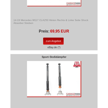
14-19 Mercedes W117 CLA250 Hinten Rechts & Linke Seite Shock
Absorber Streben
Preis:
69,95 EUR
zum Angebot
eBay.de (*)
Sport-Stoßdämpfer