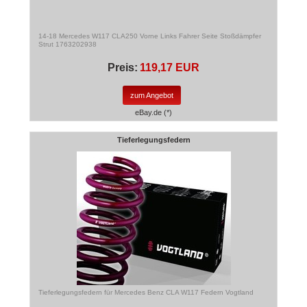
14-18 Mercedes W117 CLA250 Vorne Links Fahrer Seite Stoßdämpfer
Strut 1763202938
Preis:
119,17 EUR
zum Angebot
eBay.de (*)
Tieferlegungsfedern
Tieferlegungsfedern für Mercedes Benz CLA W117 Federn Vogtland