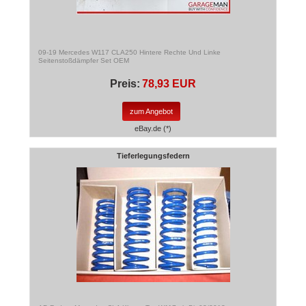
09-19 Mercedes W117 CLA250 Hintere Rechte Und Linke
Seitenstoßdämpfer Set OEM
Preis:
78,93 EUR
zum Angebot
eBay.de (*)
Tieferlegungsfedern