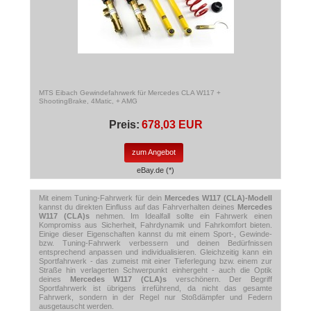
MTS Eibach Gewindefahrwerk für Mercedes CLA W117 +
ShootingBrake, 4Matic, + AMG
Preis:
678,03 EUR
zum Angebot
eBay.de (*)
Mit einem Tuning-Fahrwerk für dein
Mercedes W117 (CLA)-Modell
kannst du direkten Einfluss auf das Fahrverhalten deines
Mercedes
W117 (CLA)s
nehmen. Im Idealfall sollte ein Fahrwerk einen
Kompromiss aus Sicherheit, Fahrdynamik und Fahrkomfort bieten.
Einige dieser Eigenschaften kannst du mit einem Sport-, Gewinde-
bzw. Tuning-Fahrwerk verbessern und deinen Bedürfnissen
entsprechend anpassen und individualisieren. Gleichzeitig kann ein
Sportfahrwerk - das zumeist mit einer Tieferlegung bzw. einem zur
Straße hin verlagerten Schwerpunkt einhergeht - auch die Optik
deines
Mercedes W117 (CLA)s
verschönern. Der Begriff
Sportfahrwerk ist übrigens irreführend, da nicht das gesamte
Fahrwerk, sondern in der Regel nur Stoßdämpfer und Federn
ausgetauscht werden.