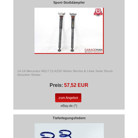
Sport-Stoßdämpfer
14-19 Mercedes W117 CLA250 Hinten Rechts & Linke Seite Shock
Absorber Strebe
Preis:
57,52 EUR
zum Angebot
eBay.de (*)
Tieferlegungsfedern