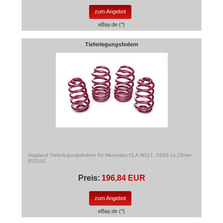
zum Angebot
eBay.de (*)
Tieferlegungsfedern
Vogtland Tieferlegungsfedern für Mercedes CLA W117, 245G ca.25mm
952202
Preis:
196,84 EUR
zum Angebot
eBay.de (*)