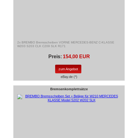
2x BREMBO Bremsscheiben VORNE MERCEDES-BENZ C-KLASSE
W203 S203 CLK C209 SLK R171
Preis:
154,00 EUR
zum Angebot
eBay.de (*)
Bremsenkomplettsätze