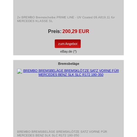
2x BREMBO Bremsscheibe PRIME LINE - UV Coated 09.A819.11 für
MERCEDES KLASSE SL
Preis:
200,29 EUR
zum Angebot
eBay.de (*)
Bremsbeläge
BREMBO BREMSBELÄGE BREMSKLÖTZE SATZ VORNE FÜR
MERCEDES BENZ SLK SLC R172 180-350