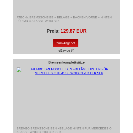
ATEC 4x BREMSSCHEIBE + BELÄGE + BACKEN VORNE + HINTEN
FÜR MB C-KLASSE W203 SLK
Preis:
129,87 EUR
zum Angebot
eBay.de (*)
Bremsenkomplettsätze
BREMBO BREMSSCHEIBEN +BELÄGE HINTEN FÜR MERCEDES C-
KLASSE W203 CL203 CLK SLK