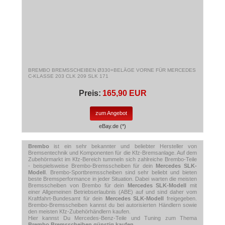
BREMBO BREMSSCHEIBEN Ø330+BELÄGE VORNE FÜR MERCEDES
C-KLASSE 203 CLK 209 SLK 171
Preis:
165,90 EUR
zum Angebot
eBay.de (*)
Brembo
ist ein sehr bekannter und beliebter Hersteller von
Bremsentechnik und Komponenten für die Kfz-Bremsanlage. Auf dem
Zubehörmarkt im Kfz-Bereich tummeln sich zahlreiche Brembo-Teile
- beispielsweise Brembo-Bremsscheiben für dein
Mercedes SLK-
Modell
. Brembo-Sportbremsscheiben sind sehr beliebt und bieten
beste Bremsperformance in jeder Situation. Dabei warten die meisten
Bremsscheiben von Brembo für dein
Mercedes SLK-Modell
mit
einer Allgemeinen Betriebserlaubnis (ABE) auf und sind daher vom
Kraftfahrt-Bundesamt für dein
Mercedes SLK-Modell
freigegeben.
Brembo-Bremsscheiben kannst du bei autorisierten Händlern sowie
den meisten Kfz-Zubehörhändlern kaufen.
Hier kannst Du Mercedes-Benz-Teile und Tuning zum Thema
Brembo Bremsscheiben günstig kaufen
.