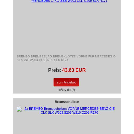
BREMBO BREMSBELAG BREMSKLÖTZE VORNE FÜR MERCEDES C-
KLASSE W203 CLK C209 SLK R171
Preis:
43,63 EUR
zum Angebot
eBay.de (*)
Bremsscheiben