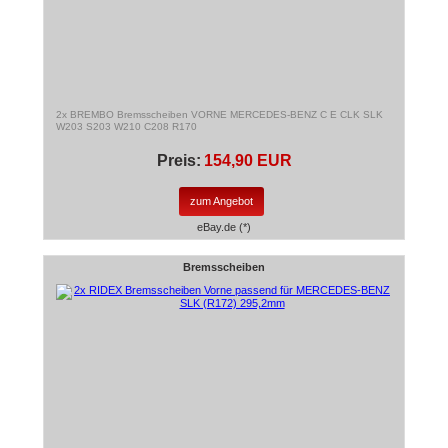
2x BREMBO Bremsscheiben VORNE MERCEDES-BENZ C E CLK SLK
W203 S203 W210 C208 R170
Preis:
154,90 EUR
zum Angebot
eBay.de (*)
Bremsscheiben