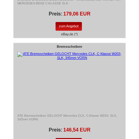
MERCEDES-BENZ C-KLASSE SLK
Preis:
179,06 EUR
zum Angebot
eBay.de (*)
Bremsscheiben
ATE Bremsscheiben GELOCHT Mercedes CLK, C-Klasse W203, SLK,
345mm VORN
Preis:
146,54 EUR