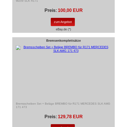
W209 SLK R171
Preis:
100,00 EUR
zum Angebot
eBay.de (*)
Bremsenkomplettsätze
Bremsscheiben Set + Beläge BREMBO für R171 MERCEDES SLK AMG
171 473
Preis:
129,78 EUR