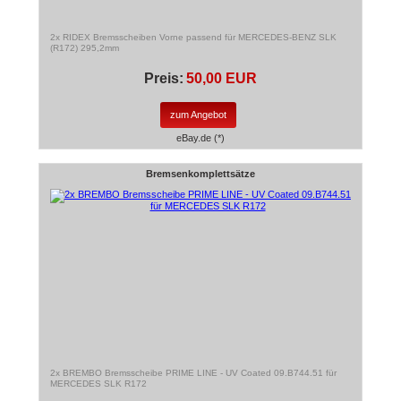
2x RIDEX Bremsscheiben Vorne passend für MERCEDES-BENZ SLK
(R172) 295,2mm
Preis:
50,00 EUR
zum Angebot
eBay.de (*)
Bremsenkomplettsätze
2x BREMBO Bremsscheibe PRIME LINE - UV Coated 09.B744.51 für
MERCEDES SLK R172