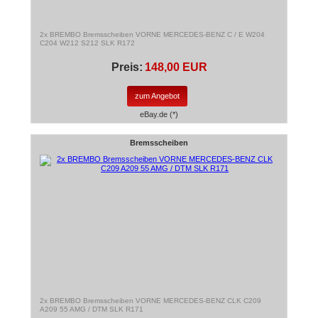
2x BREMBO Bremsscheiben VORNE MERCEDES-BENZ C / E W204
C204 W212 S212 SLK R172
Preis:
148,00 EUR
zum Angebot
eBay.de (*)
Bremsscheiben
2x BREMBO Bremsscheiben VORNE MERCEDES-BENZ CLK C209
A209 55 AMG / DTM SLK R171