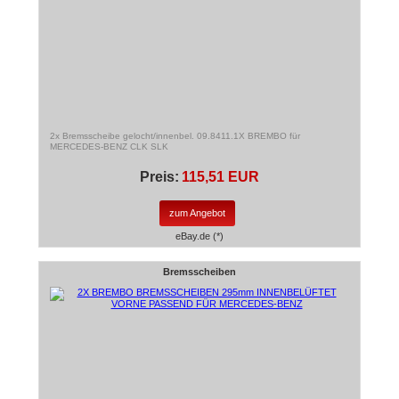
2x Bremsscheibe gelocht/innenbel. 09.8411.1X BREMBO für
MERCEDES-BENZ CLK SLK
Preis:
115,51 EUR
zum Angebot
eBay.de (*)
Bremsscheiben