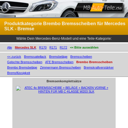
Produktkategorie Brembo Bremsscheiben für Mercedes
SLK - Bremse
Wähle Dein Mercedes-Benz-Modell und eine Teile-Kategorie:
Alle
Mercedes SLK
R170
R171
R172
<< Bitte auswählen
<< zurück
Bremssattellack
Bremsbeläge
Bremsscheiben
Gelochte Bremsscheiben
ATE Bremsscheiben
Brembo Bremsscheiben
Brembo Bremsbeläge
Zimmermann Bremsscheiben
Bremskraftverstärker
Bremsflüssigkeit
Bremsenkomplettsätze