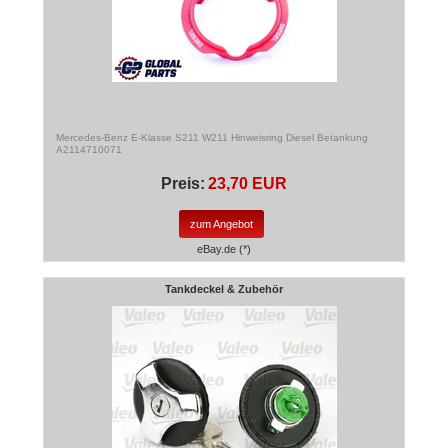
Mercedes-Benz E-Klasse S211 W211 Hinweisring Diesel Betankung
A2114710071
Preis:
23,70 EUR
zum Angebot
eBay.de (*)
Tankdeckel & Zubehör