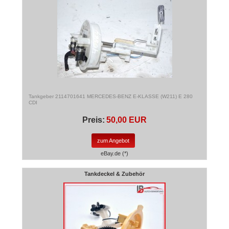
Tankgeber 2114701641 MERCEDES-BENZ E-KLASSE (W211) E 280
CDI
Preis:
50,00 EUR
zum Angebot
eBay.de (*)
Tankdeckel & Zubehör