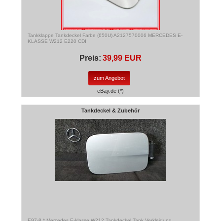
Tankklappe Tankdeckel Farbe (650U) A2127570006 MERCEDES E-
KLASSE W212 E220 CDI
Preis:
39,99 EUR
zum Angebot
eBay.de (*)
Tankdeckel & Zubehör
E97-8 * Mercedes E-klasse W212 Tankdeckel Tank Verkleidung