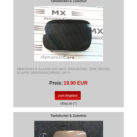
Tankdeckel & Zubehör
MERCEDES E KLASSE E55 W211 TANKDECKEL TANK DECKEL
KLAPPE OBSIDIANSCHWARZ 197 U
Preis:
19,90 EUR
zum Angebot
eBay.de (*)
Tankdeckel & Zubehör