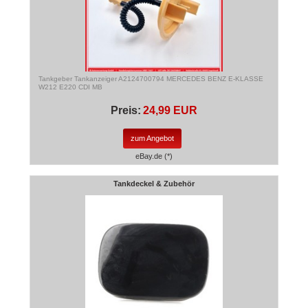
Tankgeber Tankanzeiger A2124700794 MERCEDES BENZ E-KLASSE
W212 E220 CDI MB
Preis:
24,99 EUR
zum Angebot
eBay.de (*)
Tankdeckel & Zubehör