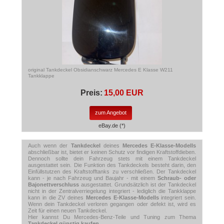
original Tankdeckel Obsidianschwarz Mercedes E Klasse W211
Tankklappe
Preis:
15,00 EUR
zum Angebot
eBay.de (*)
Auch wenn der
Tankdeckel
deines
Mercedes E-Klasse-Modells
abschließbar ist, bietet er keinen Schutz vor findigen Kraftstoffdieben.
Dennoch sollte dein Fahrzeug stets mit einem Tankdeckel
ausgestattet sein. Die Funktion des Tankdeckels besteht darin, den
Einfüllstutzen des Kraftstofftanks zu verschließen. Der Tankdeckel
kann - je nach Fahrzeug und Baujahr - mit einem
Schraub- oder
Bajonettverschluss
ausgestattet. Grundsätzlich ist der Tankdeckel
nicht in der Zentralverriegelung integriert - lediglich die Tankklappe
kann in die ZV deines
Mercedes E-Klasse-Modells
integriert sein.
Wenn dein Tankdeckel verloren gegangen oder defekt ist, wird es
Zeit für einen neuen Tankdeckel.
Hier kannst Du Mercedes-Benz-Teile und Tuning zum Thema
Tankdeckel günstig kaufen
.