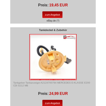
Preis:
19,45 EUR
zum Angebot
eBay.de (*)
Tankdeckel & Zubehör
Tankgeber Tankanzeiger A2124700794 MERCEDES E-KLASSE E200
CDI S212 MB
Preis:
24,99 EUR
zum Angebot