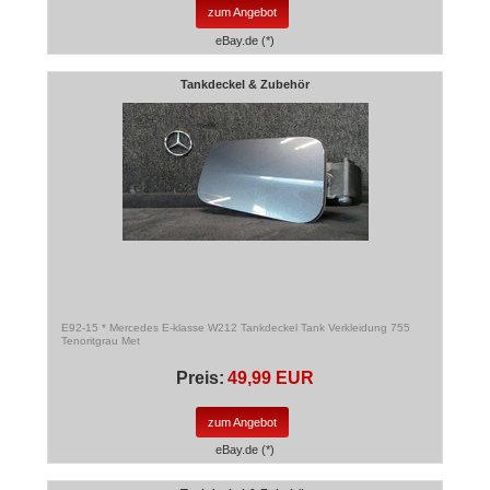
zum Angebot
eBay.de (*)
Tankdeckel & Zubehör
E92-15 * Mercedes E-klasse W212 Tankdeckel Tank Verkleidung 755
Tenoritgrau Met
Preis:
49,99 EUR
zum Angebot
eBay.de (*)