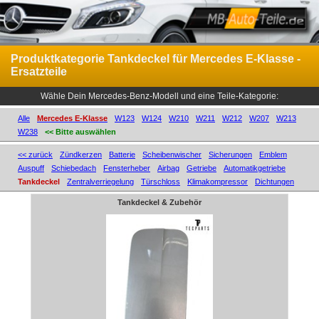
Produktkategorie Tankdeckel für Mercedes E-Klasse -
Ersatzteile
Wähle Dein Mercedes-Benz-Modell und eine Teile-Kategorie:
Alle
Mercedes E-Klasse
W123
W124
W210
W211
W212
W207
W213
W238
<< Bitte auswählen
<< zurück
Zündkerzen
Batterie
Scheibenwischer
Sicherungen
Emblem
Auspuff
Schiebedach
Fensterheber
Airbag
Getriebe
Automatikgetriebe
Tankdeckel
Zentralverriegelung
Türschloss
Klimakompressor
Dichtungen
Tankdeckel & Zubehör