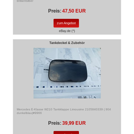
Brillantsilber
Preis:
47,50 EUR
zum Angebot
eBay.de (*)
Tankdeckel & Zubehör
Mercedes E-Klasse W210 Tankklappe Limousine 2105840339 ( 904
dunkelblau)#9966
Preis:
39,99 EUR