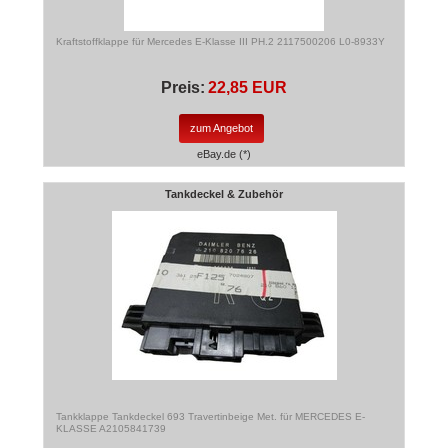
Kraftstoffklappe für Mercedes E-Klasse III PH.2 2117500206 L0-8933Y
Preis:
22,85 EUR
zum Angebot
eBay.de (*)
Tankdeckel & Zubehör
Tankklappe Tankdeckel 693 Travertinbeige Met. für MERCEDES E-
KLASSE A2105841739