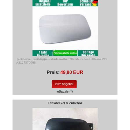
Tankdeckel Tankklappe Palladiumsilber 792 Mercedes E-Klasse 212
A2127570006
Preis:
49,90 EUR
zum Angebot
eBay.de (*)
Tankdeckel & Zubehör