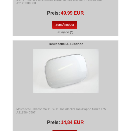
A2126300000
Preis:
49,99 EUR
zum Angebot
eBay.de (*)
Tankdeckel & Zubehör
Mercedes E-Klasse W211 S211 Tankdeckel Tankklappe Silber 775
A2115840507
Preis:
14,84 EUR