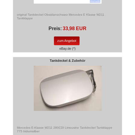
original Tankdeckel Obsidianschwarz Mercedes E Klasse W211
Tankklappe
Preis:
33,98 EUR
zum Angebot
eBay.de (*)
Tankdeckel & Zubehör
Mercedes E-Klasse W211 280CDI Limousine Tankdeckel Tankklappe
775 Iridiumsilber