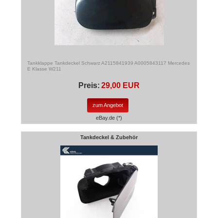
Tankklappe Tankdeckel Schwarz A2115841939 A0005843117 Mercedes
E Klasse W211
Preis:
29,00 EUR
zum Angebot
eBay.de (*)
Tankdeckel & Zubehör