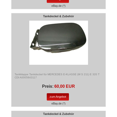
eBay.de (*)
Tankdeckel & Zubehör
Tankklappe Tankdeckel für MERCEDES E-KLASSE (W S 211) E 320 T
CDI A0005843117
Preis:
60,00 EUR
zum Angebot
eBay.de (*)
Tankdeckel & Zubehör