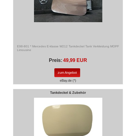
E98-801 * Mercedes E-klasse W212 Tankdeckel Tank Verkleidung MOPF
Limousine
Preis:
49,99 EUR
zum Angebot
eBay.de (*)
Tankdeckel & Zubehör