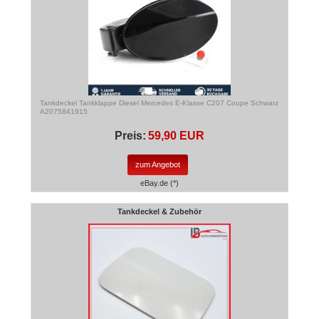
Tankdeckel Tankklappe Diesel Mercedes E-Klasse C207 Coupe Schwarz
A2075841915
Preis:
59,90 EUR
zum Angebot
eBay.de (*)
Tankdeckel & Zubehör