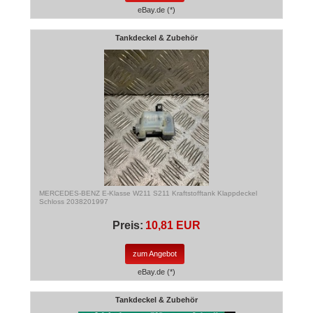
eBay.de (*)
Tankdeckel & Zubehör
MERCEDES-BENZ E-Klasse W211 S211 Kraftstofftank Klappdeckel
Schloss 2038201997
Preis:
10,81 EUR
zum Angebot
eBay.de (*)
Tankdeckel & Zubehör