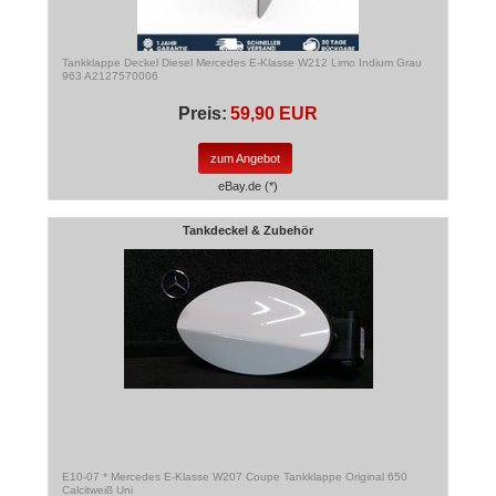
Tankklappe Deckel Diesel Mercedes E-Klasse W212 Limo Indium Grau
963 A2127570006
Preis:
59,90 EUR
zum Angebot
eBay.de (*)
Tankdeckel & Zubehör
E10-07 * Mercedes E-Klasse W207 Coupe Tankklappe Original 650
Calcitweiß Uni