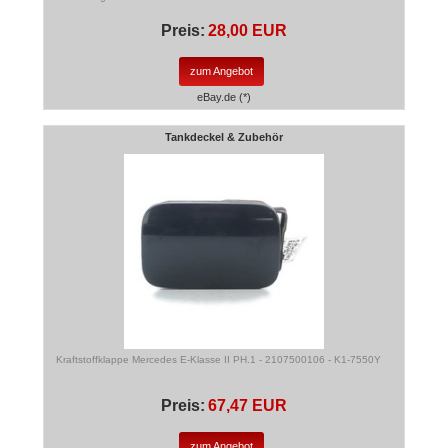
Preis:
28,00 EUR
zum Angebot
eBay.de (*)
Tankdeckel & Zubehör
Kraftstoffklappe Mercedes E-Klasse II PH.1 - 2107500106 - K1-7550Y
Preis:
67,47 EUR
zum Angebot