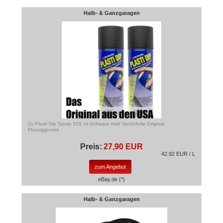
Halb- & Ganzgaragen
2x Plasti Dip Spray 325 ml Schwarz matt Sprühfolie Original
Flüssiggummi
Preis:
27,90 EUR
42.92 EUR / L
zum Angebot
eBay.de (*)
Halb- & Ganzgaragen