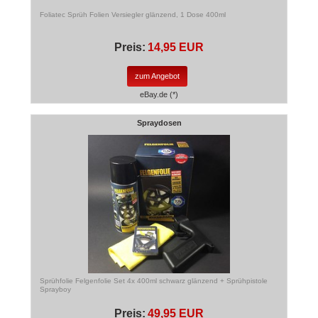
Foliatec Sprüh Folien Versiegler glänzend, 1 Dose 400ml
Preis:
14,95 EUR
zum Angebot
eBay.de (*)
Spraydosen
Sprühfolie Felgenfolie Set 4x 400ml schwarz glänzend + Sprühpistole
Sprayboy
Preis:
49,95 EUR