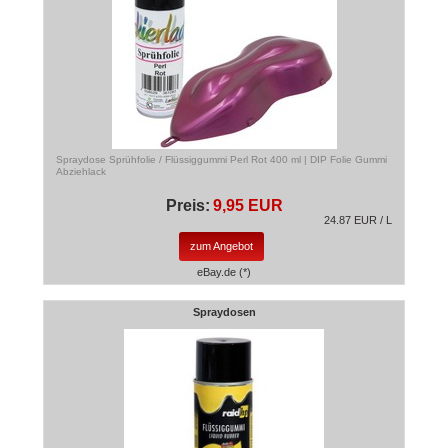
Spraydose Sprühfolie / Flüssiggummi Perl Rot 400 ml | DIP Folie Gummi
Abziehlack
Preis:
9,95 EUR
24.87 EUR / L
zum Angebot
eBay.de (*)
Spraydosen