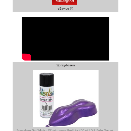
zum Angebot
eBay.de (*)
Spraydosen
Spraydose Sprühfolie / Flüssiggummi Perl Lila 400 ml | DIP Folie Gummi