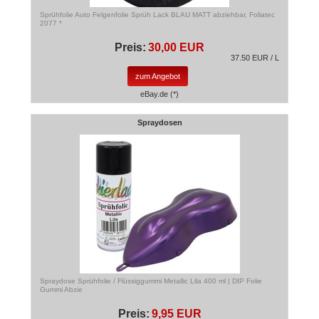
Sprühfolie Auto Felgenfolie Sprüh Lack BLAU MATT abziehbar, Foliatec
2077 *
Preis:
30,00 EUR
37.50 EUR / L
zum Angebot
eBay.de (*)
Spraydosen
Spraydose Sprühfolie / Flüssiggummi Metallic Lila 400 ml | DIP Folie
Gummi Abzie
Preis:
9,95 EUR