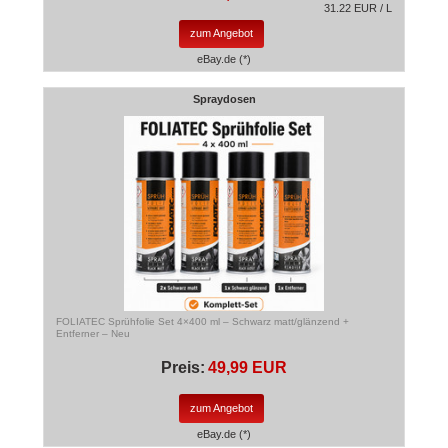
31.22 EUR / L
zum Angebot
eBay.de (*)
Spraydosen
FOLIATEC Sprühfolie Set 4×400 ml – Schwarz matt/glänzend +
Entferner – Neu
Preis:
49,99 EUR
zum Angebot
eBay.de (*)