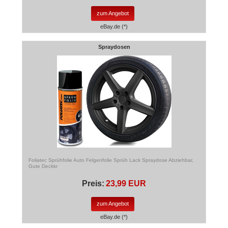
zum Angebot
eBay.de (*)
Spraydosen
Foliatec Sprühfolie Auto Felgenfolie Sprüh Lack Spraydose Abziehbar,
Gute Deckkr
Preis:
23,99 EUR
zum Angebot
eBay.de (*)