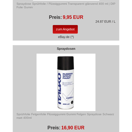
Spraydose Sprühfolie / Flüssiggummi Transparent glänzend 400 ml | DIP
Folie Gumm
Preis:
9,95 EUR
24.87 EUR / L
zum Angebot
eBay.de (*)
Spraydosen
Sprühfolie Felgenfolie Flüssiggummi Gummi Felgen Spraydose Schwarz
matt 400ml
Preis:
16,90 EUR