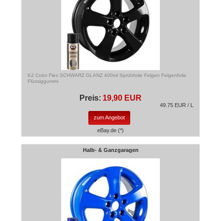
K2 Color Flex SCHWARZ GLANZ 400ml Sprühfolie Felgen Felgenfolie
Flüssiggummi
Preis:
19,90 EUR
49.75 EUR / L
zum Angebot
eBay.de (*)
Halb- & Ganzgaragen