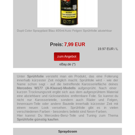
Dupli Color Sprayplast Blau 400ml Auto Felgen Sprühfolie abziehbar
Preis:
7,99 EUR
19.97 EUR / L
zum Angebot
eBay.de (*)
Unter
Sprühfolie
versteht man ein Produkt, das eine Folierung
innerhalb kürzester Zeit möglich macht. Sprühfolie wird - wie der
Name schon sagt - auf die betreffende Karosseriefläche deines
Mercedes W177 (A-Klasse)-Modells
aufgesprüht. Nach einer
kurzen Trocknungszeit ergibt sich aus dem aufgesprühtem Material
eine abziehbare und rückstandslos entfernbare Folie. So kannst du
nicht nur Karosserieteile, sondern auch Räder und Felgen,
Innenraum-Teile oder andere Bauteile innerhalb kürzester Zeit mit
einem neuen Look versehen. Sprühfolie gibt es in vielen
verschiedenen Farben - besonders beliebt sind Neon-Farben.
Hier kannst Du Mercedes-Benz-Teile und Tuning zum Thema
Sprühfolie günstig kaufen
.
Spraydosen