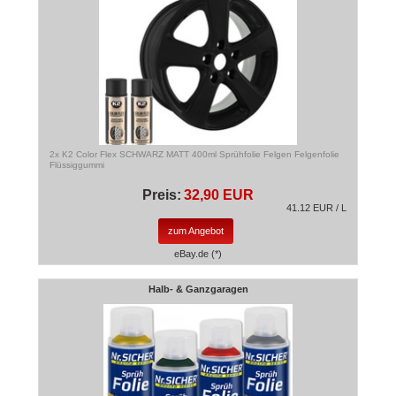
2x K2 Color Flex SCHWARZ MATT 400ml Sprühfolie Felgen Felgenfolie
Flüssiggummi
Preis:
32,90 EUR
41.12 EUR / L
zum Angebot
eBay.de (*)
Halb- & Ganzgaragen