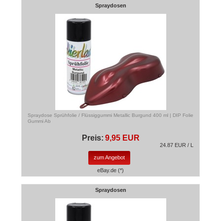
Spraydosen
Spraydose Sprühfolie / Flüssiggummi Metallic Burgund 400 ml | DIP Folie
Gummi Ab
Preis:
9,95 EUR
24.87 EUR / L
zum Angebot
eBay.de (*)
Spraydosen