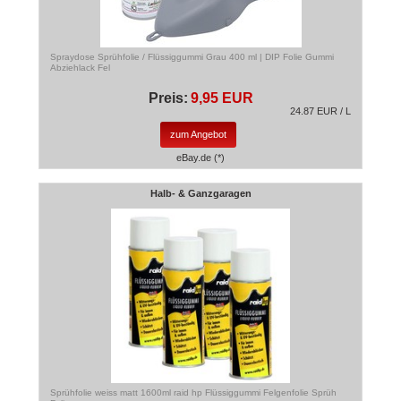
Spraydose Sprühfolie / Flüssiggummi Grau 400 ml | DIP Folie Gummi
Abziehlack Fel
Preis:
9,95 EUR
24.87 EUR / L
zum Angebot
eBay.de (*)
Halb- & Ganzgaragen
Sprühfolie weiss matt 1600ml raid hp Flüssiggummi Felgenfolie Sprüh