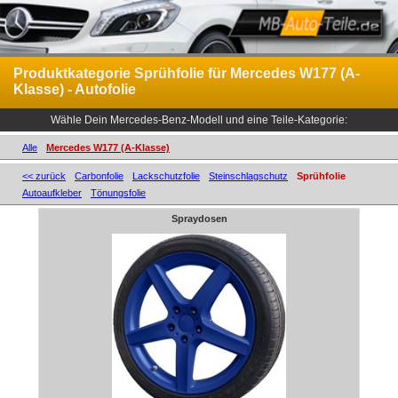
Produktkategorie Sprühfolie für Mercedes W177 (A-
Klasse) - Autofolie
Wähle Dein Mercedes-Benz-Modell und eine Teile-Kategorie:
Alle
Mercedes W177 (A-Klasse)
<< zurück
Carbonfolie
Lackschutzfolie
Steinschlagschutz
Sprühfolie
Autoaufkleber
Tönungsfolie
Spraydosen