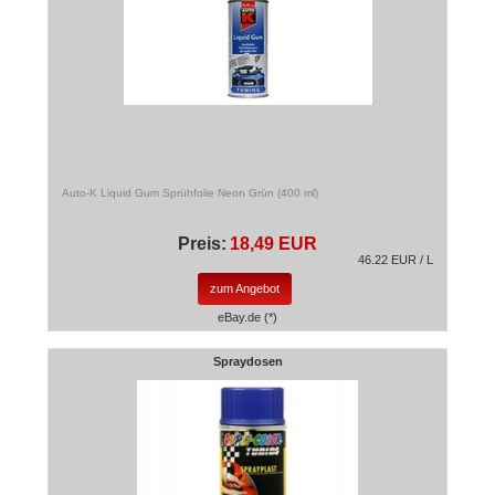
Auto-K Liquid Gum Sprühfolie Neon Grün (400 ml)
Preis:
18,49 EUR
46.22 EUR / L
zum Angebot
eBay.de (*)
Spraydosen