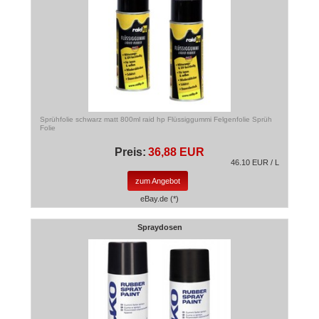
Sprühfolie schwarz matt 800ml raid hp Flüssiggummi Felgenfolie Sprüh
Folie
Preis:
36,88 EUR
46.10 EUR / L
zum Angebot
eBay.de (*)
Spraydosen