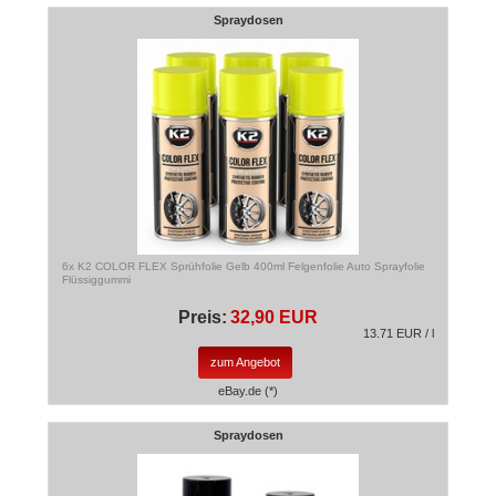
Spraydosen
6x K2 COLOR FLEX Sprühfolie Gelb 400ml Felgenfolie Auto Sprayfolie
Flüssiggummi
Preis:
32,90 EUR
13.71 EUR / l
zum Angebot
eBay.de (*)
Spraydosen