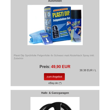
Autofolien
Plasti Dip Sprühfolie Felgenfolie 4x Schwarz matt Abziehlack Spray inkl.
Zubehör
Preis:
49,90 EUR
38.38 EUR / L
zum Angebot
eBay.de (*)
Halb- & Ganzgaragen