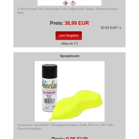
3 Stück Plasti Skin Sprühfolie Folie Felgenfolie Felgen 400ml Schwarz
Matt
Preis:
36,99 EUR
30.83 EUR / L
zum Angebot
eBay.de (*)
Spraydosen
Spraydose Sprühfolie / Flüssiggummi Neon Gelb 400 ml | DIP Folie
Gummi Abziehlac