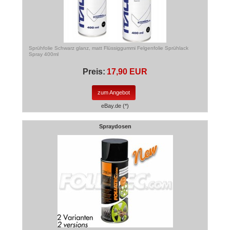
Sprühfolie Schwarz glanz, matt Flüssiggummi Felgenfolie Sprühlack
Spray 400ml
Preis:
17,90 EUR
zum Angebot
eBay.de (*)
Spraydosen