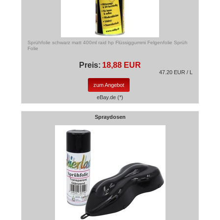
Sprühfolie schwarz matt 400ml raid hp Flüssiggummi Felgenfolie Sprüh
Folie
Preis:
18,88 EUR
47.20 EUR / L
zum Angebot
eBay.de (*)
Spraydosen