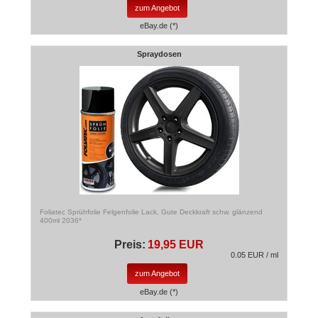
zum Angebot
eBay.de (*)
Spraydosen
Foliatec Sprühfolie Felgenfolie Lack, Gute Deckkraft schw. glänzend
400ml 2036*
Preis:
19,95 EUR
0.05 EUR / ml
zum Angebot
eBay.de (*)