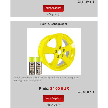
24.87 EUR / L
zum Angebot
eBay.de (*)
Halb- & Ganzgaragen
2x K2 Color Flex GELB 400ml Sprühfolie Felgen Felgenfolie
Flüssiggummi Spraydose
Preis:
34,00 EUR
42.50 EUR / L
zum Angebot
eBay.de (*)