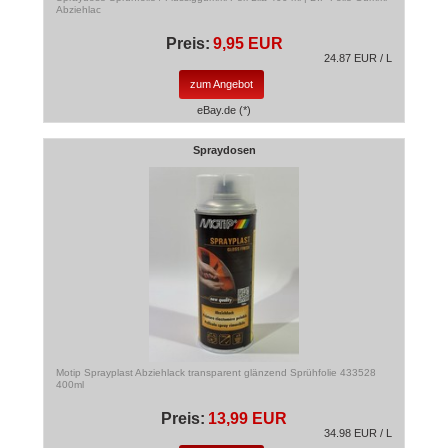
Abziehlac
Preis:
9,95 EUR
24.87 EUR / L
zum Angebot
eBay.de (*)
Spraydosen
Motip Sprayplast Abziehlack transparent glänzend Sprühfolie 433528
400ml
Preis:
13,99 EUR
34.98 EUR / L