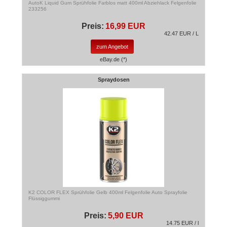
AutoK Liquid Gum Sprühfolie Farblos matt 400ml Abziehlack Felgenfolie
233256
Preis:
16,99 EUR
42.47 EUR / L
zum Angebot
eBay.de (*)
Spraydosen
K2 COLOR FLEX Sprühfolie Gelb 400ml Felgenfolie Auto Sprayfolie
Flüssiggummi
Preis:
5,90 EUR
14.75 EUR / l