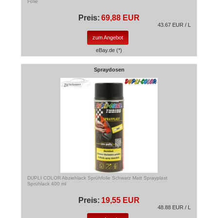
Folie
Preis:
69,88 EUR
43.67 EUR / L
zum Angebot
eBay.de (*)
Spraydosen
DUPLI COLOR Abziehlack Sprühfolie Schwarz Matt Sprayplast
Sprühlack 400 ml
Preis:
19,55 EUR
48.88 EUR / L