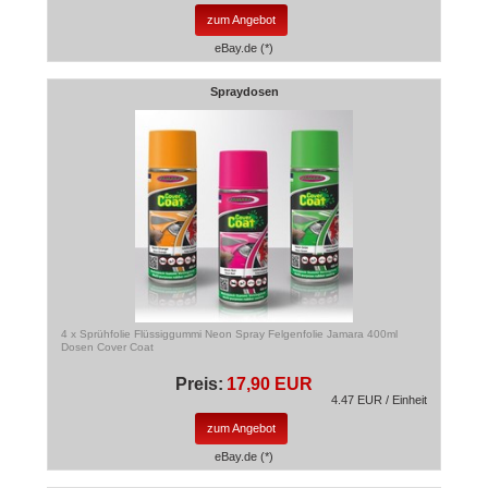
zum Angebot
eBay.de (*)
Spraydosen
4 x Sprühfolie Flüssiggummi Neon Spray Felgenfolie Jamara 400ml
Dosen Cover Coat
Preis:
17,90 EUR
4.47 EUR / Einheit
zum Angebot
eBay.de (*)