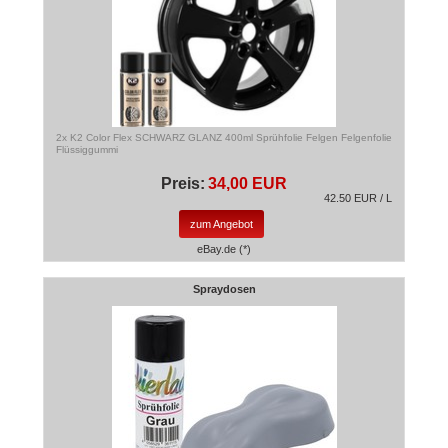
2x K2 Color Flex SCHWARZ GLANZ 400ml Sprühfolie Felgen Felgenfolie
Flüssiggummi
Preis:
34,00 EUR
42.50 EUR / L
zum Angebot
eBay.de (*)
Spraydosen