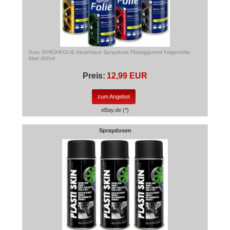
Auto SPRÜHFOLIE Abziehlack Spraydose Flüssiggummi Felgenfolie
Matt 400ml
Preis:
12,99 EUR
zum Angebot
eBay.de (*)
Spraydosen