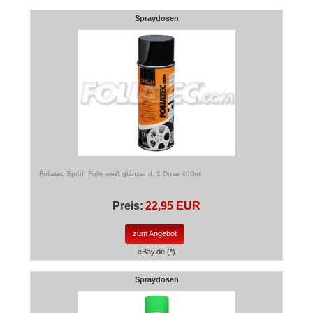
Spraydosen
Foliatec Sprüh Folie weiß glänzend, 1 Dose 400ml
Preis:
22,95 EUR
zum Angebot
eBay.de (*)
Spraydosen