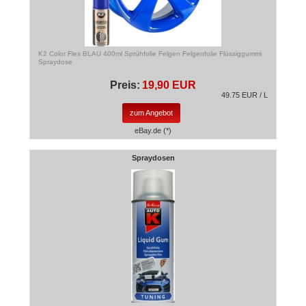
K2 Color Flex BLAU 400ml Sprühfolie Felgen Felgenfolie Flüssiggummi
Spraydose
Preis:
19,90 EUR
49.75 EUR / L
zum Angebot
eBay.de (*)
Spraydosen