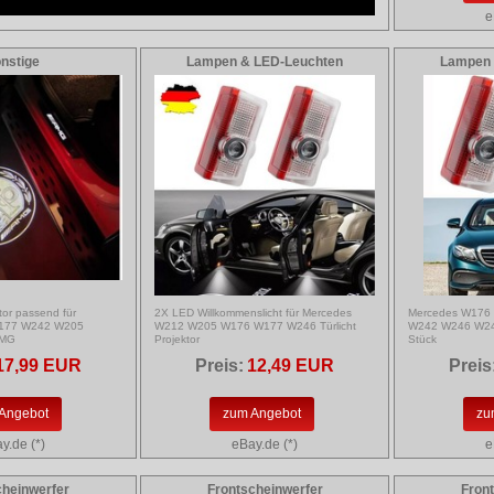
e
nstige
Lampen & LED-Leuchten
Lampen 
tor passend für
2X LED Willkommenslicht für Mercedes
Mercedes W176
177 W242 W205
W212 W205 W176 W177 W246 Türlicht
W242 W246 W247
AMG
Projektor
Stück
17,99 EUR
Preis:
12,49 EUR
Preis
Angebot
zum Angebot
zu
y.de (*)
eBay.de (*)
e
cheinwerfer
Frontscheinwerfer
Fron