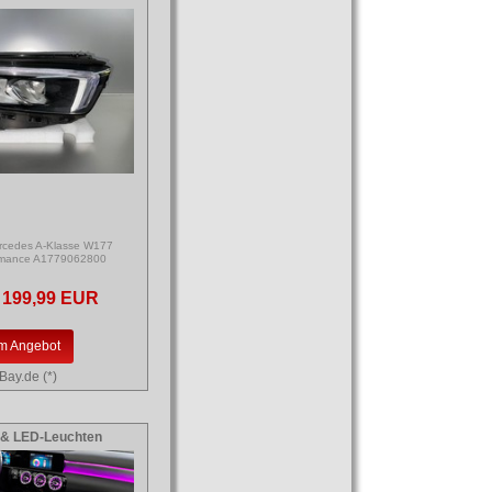
rcedes A-Klasse W177
rmance A1779062800
199,99 EUR
m Angebot
Bay.de (*)
& LED-Leuchten