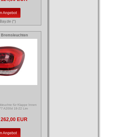
m Angebot
Bay.de (*)
 Bremsleuchten
kleuchte für Klappe Innen
77 A200d 18-22 Lim
262,00 EUR
m Angebot