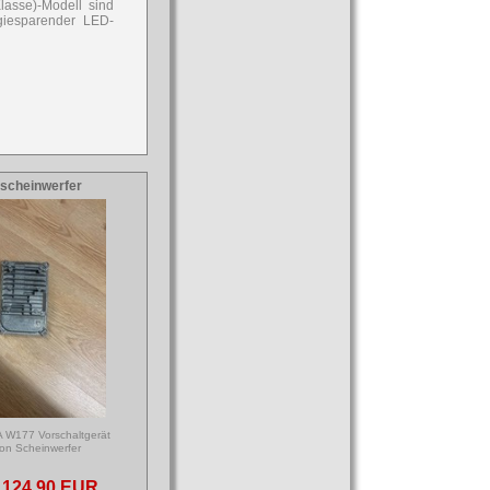
lasse)-Modell sind
giesparender LED-
tscheinwerfer
 W177 Vorschaltgerät
on Scheinwerfer
124,90 EUR