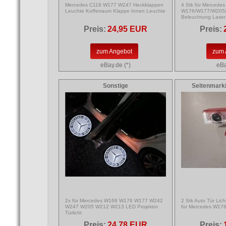
Mercedes C118 W177 W247 Heckklappen
4 Stk für Mercedes
Leuchte Kofferraum Klappe Innen Leuchte
W176/W177/W205/W
Beleuchtung Laser 
Preis:
24,95 EUR
Preis:
zum Angebot
zum 
eBay.de (*)
eBa
Sonstige
Seitenmark
2x für Mercedes W166 W176 W177 W242
2 Stk Auto Tür Lich
W247 W205 W212 W213 LED Projektor
für Mercedes W1
Türlicht
Preis:
24,78 EUR
Preis: