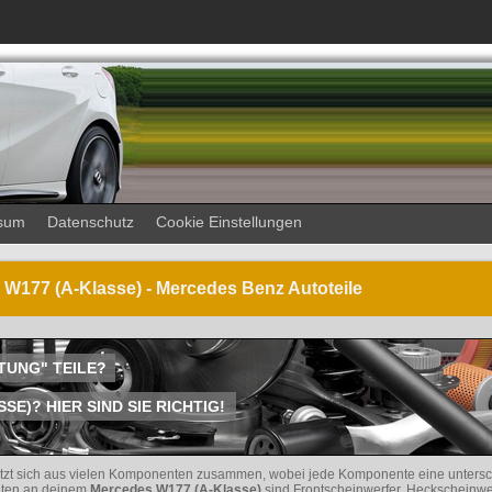
sum
Datenschutz
Cookie Einstellungen
 W177 (A-Klasse) - Mercedes Benz Autoteile
HTUNG" TEILE?
)? HIER SIND SIE RICHTIG!
tzt sich aus vielen Komponenten zusammen, wobei jede Komponente eine untersc
eiten an deinem
Mercedes W177 (A-Klasse)
sind Frontscheinwerfer, Heckscheinwe