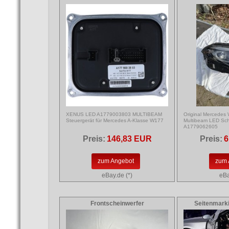
XENUS LED A1779003803 MULTIBEAM
Original Mercedes
Steuergerät für Mercedes A-Klasse W177
Multibeam LED Sch
A1779062605
Preis:
146,83 EUR
Preis:
6
zum Angebot
zum 
eBay.de (*)
eBa
Frontscheinwerfer
Seitenmark