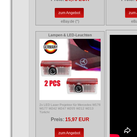
zum Angebot
zum 
eBay.de (*)
eBa
Lampen & LED-Leuchten
2x LED Laser Projektor für Mercedes W176
W177 W242 W247 W205 W212 W213
Türlicht
Preis:
15,97 EUR
zum Angebot