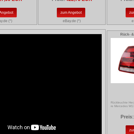
Angebot
zum Angebot
zu
y.de (*)
eBay.de (*)
e
Rück- &
Rückleuchte Hec
re Mercedes W1
Preis:
zu