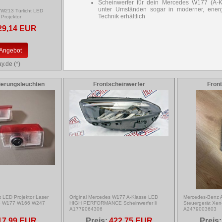
Scheinwerfer für dein Mercedes W177 (A-K
unter Umständen sogar in moderner, ener
213 Türlicht LED
Technik erhältlich
Projektor
29,14 EUR
Angebot
y.de (*)
ierungsleuchten
Frontscheinwerfer
Fron
t LED Projektor Laser
Original Mercedes W177 A-Klasse LED
Mercedes-Benz A
76 W177 W166 W247
HIGH PERFORMANCE Scheinwerfer li
Steuergerät Xen
A1779064306
A2479003603
17,99 EUR
Preis:
422,75 EUR
Preis: