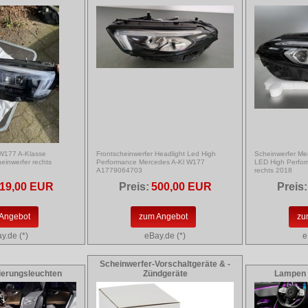
 W177 A-Klasse
Frontscheinwerfer Headlight Led High
Scheinwerfer Me
einwerfer rechts
Performance Mercedes A-Kl W177
LED High Perfo
A1779064703
rechts 2018
19,00 EUR
Preis:
500,00 EUR
Preis:
Angebot
zum Angebot
zu
y.de (*)
eBay.de (*)
e
Scheinwerfer-Vorschaltgeräte & -
ierungsleuchten
Zündgeräte
Lampen 