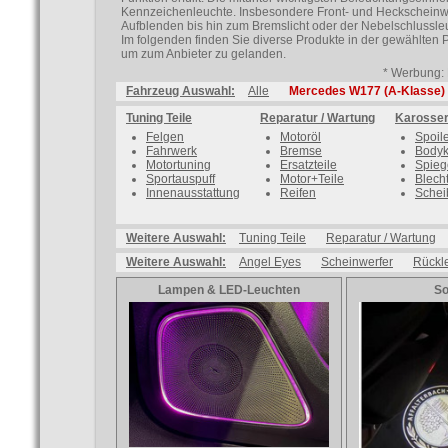
Kennzeichenleuchte. Insbesondere Front- und Heckscheinwer
Aufblenden bis hin zum Bremslicht oder der Nebelschlussle
Im folgenden finden Sie diverse Produkte in der gewählten 
um zum Anbieter zu gelanden.
* Werbung: 
Fahrzeug Auswahl:
Alle
Mercedes W177 (A-Klasse)
Tuning Teile
Reparatur / Wartung
Karosser
Felgen
Motoröl
Spoil
Fahrwerk
Bremse
Bodyk
Motortuning
Ersatzteile
Spieg
Sportauspuff
Motor+Teile
Blecht
Innenausstattung
Reifen
Schei
Weitere Auswahl:
Tuning Teile
Reparatur / Wartung
Weitere Auswahl:
Angel Eyes
Scheinwerfer
Rückl
Lampen & LED-Leuchten
So