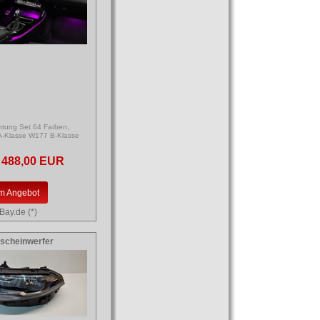
tung Set 64 Farben,
A-Klasse W177 B-Klasse
488,00 EUR
m Angebot
Bay.de (*)
tscheinwerfer