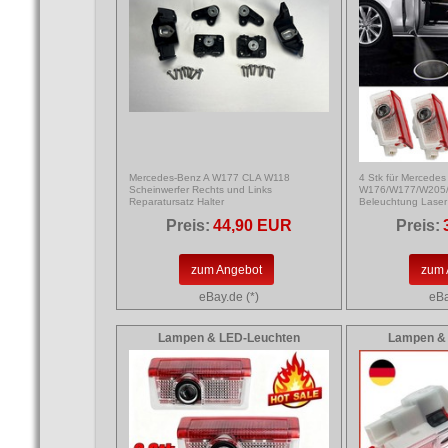
Mercedes-Benz A W177 CLA W118
4 Stk für Mercedes
Scheinwerfer Rechts und Links
W176/W177/W205/W
Reparatursatz Halter
Beleuchtung Laser 
Preis:
44,90 EUR
Preis:
zum Angebot
zum 
eBay.de (*)
eBa
Lampen & LED-Leuchten
Lampen &