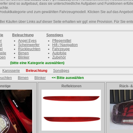
fer sind so aufgebaut, dass sie unterschiedliche Aufgaben und Funktionen erfül
uchte.
Produktkategorie und zum gewählten Fahrzeugmodell. Klicken Sie auf das Angebot 
Bei Käufen über Links auf dieser Seite erhalten wir ggf. eine Provision. Für Sie en
ie
Beleuchtung
Sonstiges
er
Angel Eyes
Pflegemittel
it
Scheinwerfer
Hifi / Navigation
el
Rückleuchten
Fahrzeuge
eile
Birnen
Autofolie
ben
Blinker
Zubehör
(bitte eine Kategorie auswählen)
Karosserie
Beleuchtung
Sonstiges
euchten
Birnen
Blinker
<< Bitte auswählen
nstige
Reflektoren
Rück- &