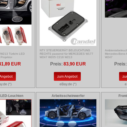
NTY STEUERGERÄT BELEUCHTUNG
Ambientebeleuch
213 Türlicht LED
RECHTS passend für MERCEDES W177
Mercedes-Benz 
Projektor
W247 W205 C218 W213
W247
31,89 EUR
Preis:
83,90 EUR
Preis:
Angebot
zum Angebot
zu
y.de (*)
eBay.de (*)
e
 LED-Leuchten
Arbeitsscheinwerfer
Fron