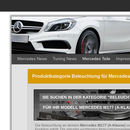
Mercedes News
Tuning News
Mercedes Teile
Impres
Produktkategorie Beleuchtung für Mercedes
SIE SUCHEN IN DER KATEGORIE "BELEUC
FÜR IHR MODELL MERCEDES W177 (A-KLASSE
Die Beleuchtung an deinem
Mercedes W177 (A-Klasse)
se
Funktion erfüllt. Die mitunter wichtigsten Beleuchtungseinh