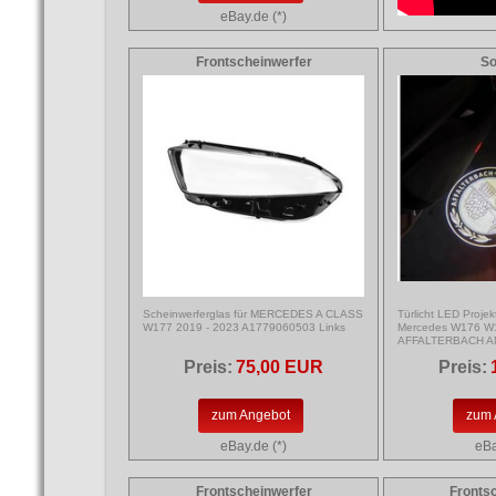
eBay.de (*)
Frontscheinwerfer
So
Scheinwerferglas für MERCEDES A CLASS
Türlicht LED Projek
W177 2019 - 2023 A1779060503 Links
Mercedes W176 W
AFFALTERBACH 
Preis:
75,00 EUR
Preis:
zum Angebot
zum 
eBay.de (*)
eBa
Frontscheinwerfer
Fronts