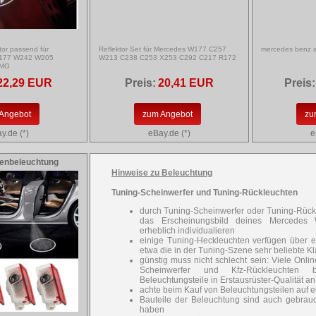
tor passend für
Reflektor Set für Mercedes W177 C257
mercedes benz a
177 W242 W205
W213 C238 C253 X253 C292 C217 R172
AMG
22,29 EUR
Preis:
20,41 EUR
Preis:
Angebot
zum Angebot
zu
y.de (*)
eBay.de (*)
e
enbeleuchtung
Hinweise zu Beleuchtung
Tuning-Scheinwerfer und Tuning-Rückleuchten
durch Tuning-Scheinwerfer oder Tuning-Rück
das Erscheinungsbild deines Mercedes 
erheblich individualieren
einige Tuning-Heckleuchten verfügen über ei
etwa die in der Tuning-Szene sehr beliebte Kl
günstig muss nicht schlecht sein: Viele Onlin
Scheinwerfer und Kfz-Rückleuchten bi
Beleuchtungsteile in Erstausrüster-Qualität an
achte beim Kauf von Beleuchtungsteilen auf e
Bauteile der Beleuchtung sind auch gebrauc
haben