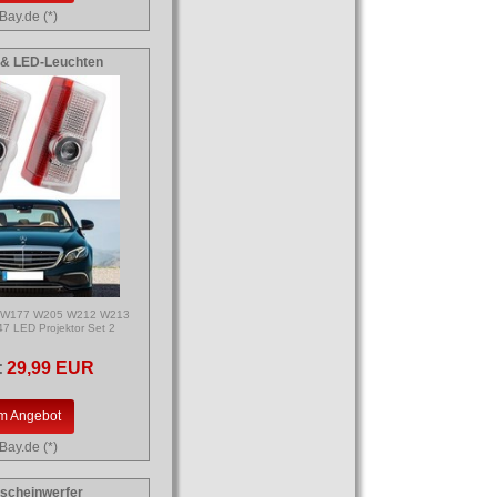
Bay.de (*)
& LED-Leuchten
 W177 W205 W212 W213
 LED Projektor Set 2
:
29,99 EUR
m Angebot
Bay.de (*)
tscheinwerfer