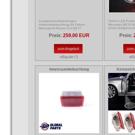
Lautsprecherabdeckungen
Türlicht LED Projek
Ambientebeleuchtung 64 Farben
Mercedes W176 W
Mercedes A-Klasse CLA W177
AFFALTERBACH 
Preis:
259,00 EUR
Preis:
zum Angebot
zum 
eBay.de (*)
eBa
Innenraumbeleuchtung
Kennzeich