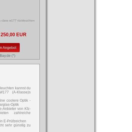
 class w177 rückleuchten
250,00 EUR
m Angebot
Bay.de (*)
leuchten kannst du
W177 (A-Klasse)s
ne coolere Optik -
arglas-Optik
e-Anbieter von Kfz-
eten zahlreiche
in E-Prüfzeichen
ht sehr günstig zu