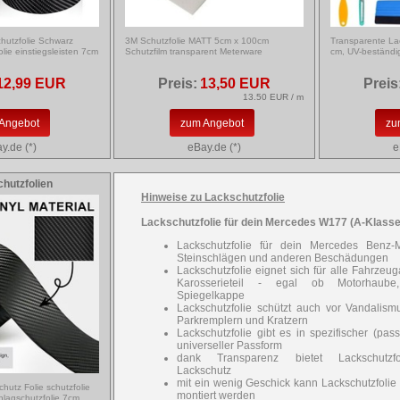
chutzfolie Schwarz
3M Schutzfolie MATT 5cm x 100cm
Transparente Lac
lie einstiegsleisten 7cm
Schutzfilm transparent Meterware
cm, UV-beständig
12,99 EUR
Preis:
13,50 EUR
Preis
13.50 EUR / m
Angebot
zum Angebot
zu
y.de (*)
eBay.de (*)
e
hutzfolien
Hinweise zu Lackschutzfolie
Lackschutzfolie für dein Mercedes W177 (A-Klasse
Lackschutzfolie für dein Mercedes Benz-M
Steinschlägen und anderen Beschädungen
Lackschutzfolie eignet sich für alle Fahrzeug
Karosserieteil - egal ob Motorhaube,
Spiegelkappe
Lackschutzfolie schützt auch vor Vandalism
Parkremplern und Kratzern
Lackschutzfolie gibt es in spezifischer (pa
universeller Passform
dank Transparenz bietet Lackschutzfo
Lackschutz
mit ein wenig Geschick kann Lackschutzfolie
chutz Folie schutzfolie
montiert werden
hlagschutzfolie 7cm