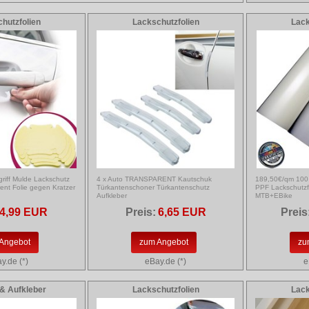
hutzfolien
Lackschutzfolien
Lack
riff Mulde Lackschutz
4 x Auto TRANSPARENT Kautschuk
189,50€/qm 100
ent Folie gegen Kratzer
Türkantenschoner Türkantenschutz
PPF Lackschutzf
Aufkleber
MTB+EBike
4,99 EUR
Preis:
6,65 EUR
Preis
Angebot
zum Angebot
zu
y.de (*)
eBay.de (*)
e
 & Aufkleber
Lackschutzfolien
Lack