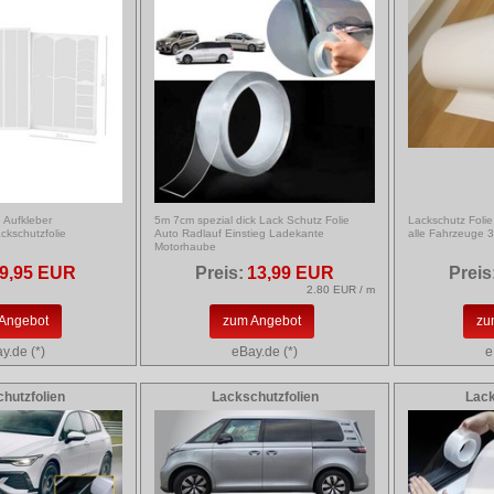
 Aufkleber
5m 7cm spezial dick Lack Schutz Folie
Lackschutz Folie
ckschutzfolie
Auto Radlauf Einstieg Ladekante
alle Fahrzeuge
Motorhaube
9,95 EUR
Preis:
13,99 EUR
Preis
2.80 EUR / m
Angebot
zum Angebot
zu
y.de (*)
eBay.de (*)
e
hutzfolien
Lackschutzfolien
Lack