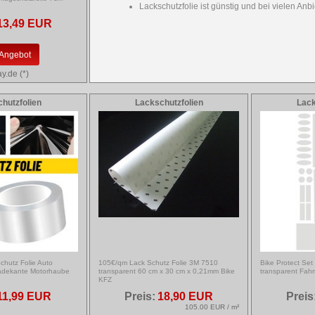
Lackschutzfolie ist günstig und bei vielen Anbi
13,49 EUR
Angebot
y.de (*)
hutzfolien
Lackschutzfolien
Lack
chutz Folie Auto
105€/qm Lack Schutz Folie 3M 7510
Bike Protect Se
Ladekante Motorhaube
transparent 60 cm x 30 cm x 0,21mm Bike
transparent Fah
KFZ
11,99 EUR
Preis:
18,90 EUR
Preis
105.00 EUR / m²