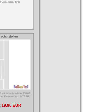
etern erhältlich
schutzfolien
t 3M Lackschutzfolie 7510E
rrad Kettenschutz MTBRR
:
19,90 EUR