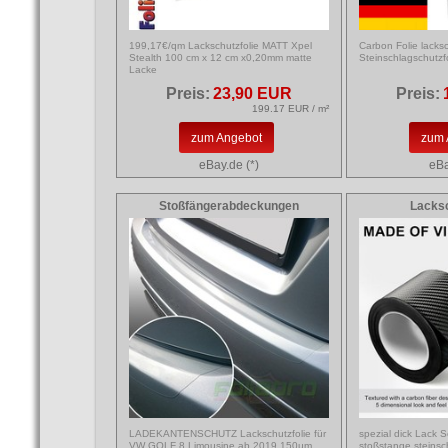
199,17€/qm Lackschutzfolie MATT Xpel
Carbon Folie lacks
Stealth 100 cm x 12 cm x0,20mm matte
Steinschlagschutzfo
Lacke
Preis:
23,90 EUR
Preis:
199.17 EUR / m²
zum Angebot
zum 
eBay.de (*)
eBa
Stoßfängerabdeckungen
Lacksc
LADEKANTENSCHUTZ Lackschutzfolie für
spezial dick Lack S
VW GOLF 8 Limousine ab 2019 150µm
stoßstange steinsc