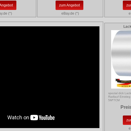
Angebot
zum Angebot
zu
y.de (*)
eBay.de (*)
e
Lack
spezial dick Lac
Radlauf Einstie
5M*7CM
Prei
zu
e