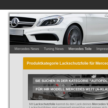
Mercedes News
Tuning News
Mercedes Teile
Impres
Produktkategorie Lackschutzfolie für Merced
SIE SUCHEN IN DER KATEGORIE "AUTOFO
FÜR IHR MODELL MERCEDES W177 (A-KLASSE
Mit
Lackschutzfolie
kannst du den Lack deines
Mercedes W
Lackschutzfolien sind universell einsetzbar und eignen sich