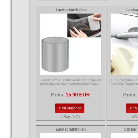
Lackschutzfolien
Lacksc
Lackschutzfolie Transparent 5m 10cm Auto
KFZ PKW Auto Türg
Steinschlagschutz Kratzschutz Ladekante
Pads Klar Transpar
Preis:
15,90 EUR
Preis:
zum Angebot
zum 
eBay.de (*)
eBa
Lackschutzfolien
Sticker