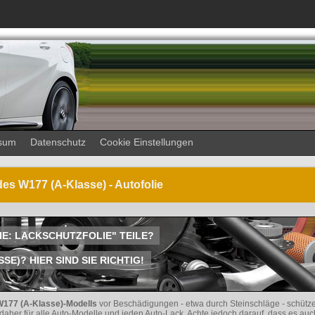
sum
Datenschutz
Cookie Einstellungen
es W177 (A-Klasse) - Autofolie
LIE: LACKSCHUTZFOLIE" TEILE?
)? HIER SIND SIE RICHTIG!
177 (A-Klasse)-Modells
vor Beschädigungen - etwa durch Steinschläge - schütze
 daher für alle Auto-Modelle und jeden Auto-Lack. Achte jedoch darauf, dass es auc