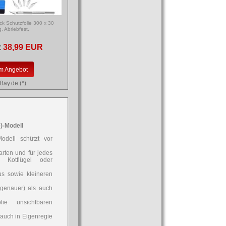
k Schutzfolie 300 x 30
, Abriebfest,
:
38,99 EUR
m Angebot
Bay.de (*)
)-Modell
odell schützt vor
arten und für jedes
 Kotflügel oder
us sowie kleineren
ssgenauer) als auch
lie unsichtbaren
 auch in Eigenregie