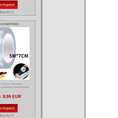
m Angebot
Bay.de (*)
schutzfolien
k Schutz Folie Auto
g Ladekante Motorhaube
s:
8,99 EUR
m Angebot
Bay.de (*)