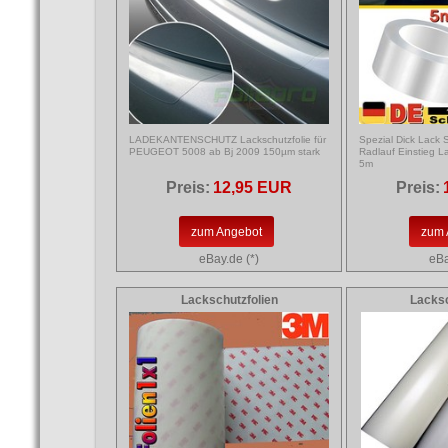
LADEKANTENSCHUTZ Lackschutzfolie für
Spezial Dick Lack 
PEUGEOT 5008 ab Bj 2009 150µm stark
Radlauf Einstieg 
5m
Preis:
12,95 EUR
Preis:
zum Angebot
zum 
eBay.de (*)
eBa
Lackschutzfolien
Lacksc