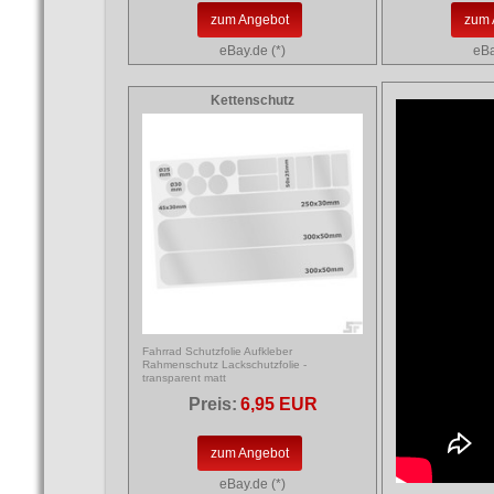
zum Angebot
zum 
eBay.de (*)
eBa
Kettenschutz
Fahrrad Schutzfolie Aufkleber
Rahmenschutz Lackschutzfolie -
transparent matt
Preis:
6,95 EUR
zum Angebot
eBay.de (*)