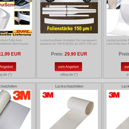
Schutz Folie Auto
Lackschutzfolien Komplett Set transparent
Lackschutzfolie
Ladekante Motorhaube
passend für VW ID.BUZZ ab 2022 150 µm
Lack Folie Auto
11,99 EUR
Preis:
29,90 EUR
Prei
Angebot
zum Angebot
zu
y.de (*)
eBay.de (*)
e
hutzfolien
Lackschutzfolien
Lack