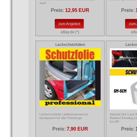
stark
Preis:
12,95 EUR
Preis:
zum Angebot
zum 
eBay.de (*)
eBa
Lackschutzfolien
Lacksc
Lackschutzfolie Ladekantenschutz
Spezial dick Lack S
transparent für alle Fahrzeuge
Radlauf Einstieg 
5m DE
Preis:
7,90 EUR
Preis: