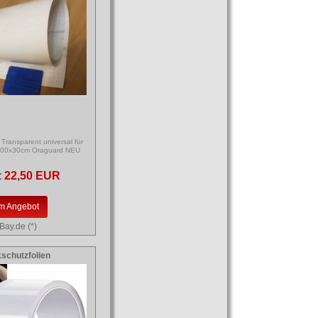
 Transparent universal für
 300x30cm Oraguard NEU
:
22,50 EUR
m Angebot
Bay.de (*)
schutzfolien