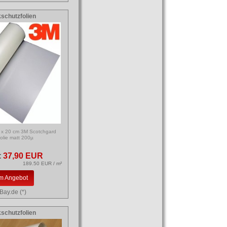
schutzfolien
 x 20 cm 3M Scotchgard
olie matt 200µ
:
37,90 EUR
189.50 EUR / m²
m Angebot
Bay.de (*)
schutzfolien