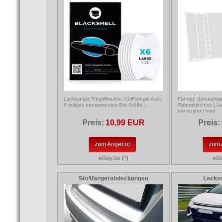
Lackschutz Türgriffmulde / Griffschale Auto
Fahrrad Schutzfolie
6 teiliges transparentes Set Größe L
Rahmenschutz | La
transparent matt
Preis:
10,99 EUR
Preis:
zum Angebot
zum 
eBay.de (*)
eBa
Stoßfängerabdeckungen
Lacksc