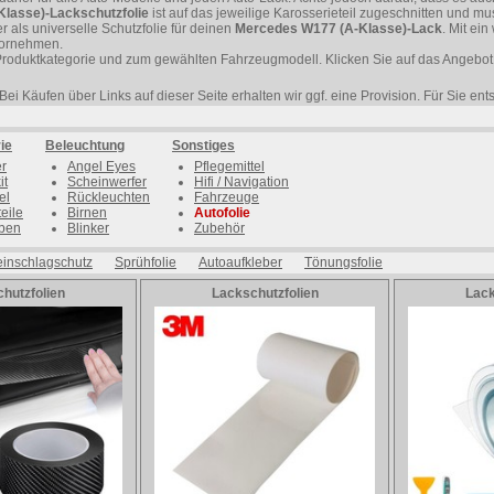
lasse)-Lackschutzfolie
ist auf das jeweilige Karosserieteil zugeschnitten und m
 als universelle Schutzfolie für deinen
Mercedes W177 (A-Klasse)-Lack
. Mit ei
 vornehmen.
Produktkategorie und zum gewählten Fahrzeugmodell. Klicken Sie auf das Angebot 
Bei Käufen über Links auf dieser Seite erhalten wir ggf. eine Provision. Für Sie en
ie
Beleuchtung
Sonstiges
er
Angel Eyes
Pflegemittel
it
Scheinwerfer
Hifi / Navigation
el
Rückleuchten
Fahrzeuge
eile
Birnen
Autofolie
ben
Blinker
Zubehör
einschlagschutz
Sprühfolie
Autoaufkleber
Tönungsfolie
hutzfolien
Lackschutzfolien
Lack