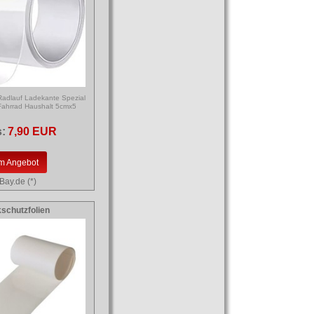
 Radlauf Ladekante Spezial
 Fahrrad Haushalt 5cmx5
s:
7,90 EUR
m Angebot
Bay.de (*)
schutzfolien