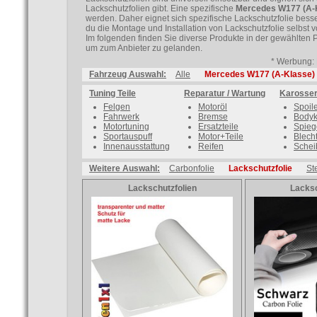
Lackschutzfolien gibt. Eine spezifische
Mercedes W177 (A-K
werden. Daher eignet sich spezifische Lackschutzfolie besser
du die Montage und Installation von Lackschutzfolie selbst
Im folgenden finden Sie diverse Produkte in der gewählten 
um zum Anbieter zu gelanden.
* Werbung: 
Fahrzeug Auswahl:
Alle
Mercedes W177 (A-Klasse)
Tuning Teile
Reparatur / Wartung
Karosser
Felgen
Motoröl
Spoil
Fahrwerk
Bremse
Bodyk
Motortuning
Ersatzteile
Spieg
Sportauspuff
Motor+Teile
Blecht
Innenausstattung
Reifen
Schei
Weitere Auswahl:
Carbonfolie
Lackschutzfolie
St
Lackschutzfolien
Lacksc