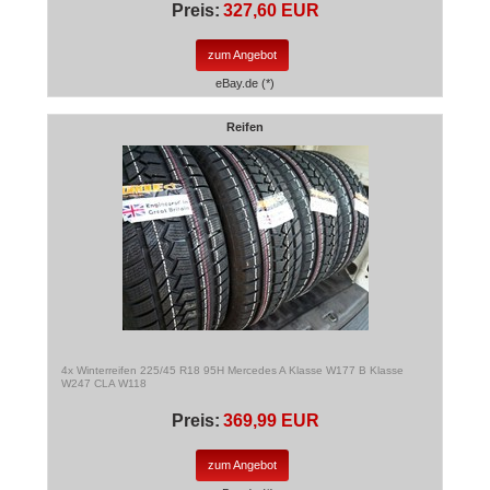
Preis:
327,60 EUR
zum Angebot
eBay.de (*)
Reifen
4x Winterreifen 225/45 R18 95H Mercedes A Klasse W177 B Klasse
W247 CLA W118
Preis:
369,99 EUR
zum Angebot