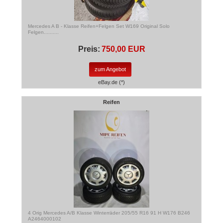
Mercedes A B - Klasse Reifen+Felgen Set W169 Original Solo
Felgen..........
Preis:
750,00 EUR
zum Angebot
eBay.de (*)
Reifen
4 Orig Mercedes A/B Klasse Winterräder 205/55 R16 91 H W176 B246
A2464000102