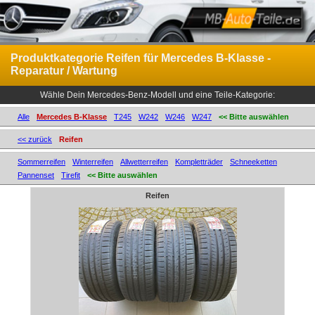
Produktkategorie Reifen für Mercedes B-Klasse -
Reparatur / Wartung
Wähle Dein Mercedes-Benz-Modell und eine Teile-Kategorie:
Alle
Mercedes B-Klasse
T245
W242
W246
W247
<< Bitte auswählen
<< zurück
Reifen
Sommerreifen
Winterreifen
Allwetterreifen
Kompletträder
Schneeketten
Pannenset
Tirefit
<< Bitte auswählen
Reifen