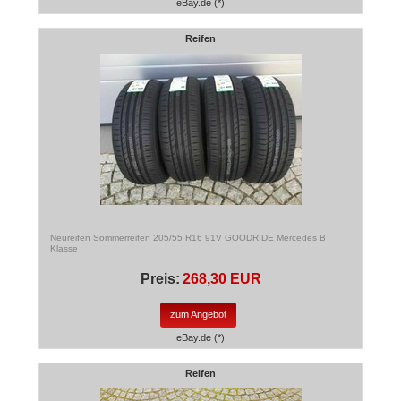
eBay.de (*)
Reifen
Neureifen Sommerreifen 205/55 R16 91V GOODRIDE Mercedes B
Klasse
Preis:
268,30 EUR
zum Angebot
eBay.de (*)
Reifen