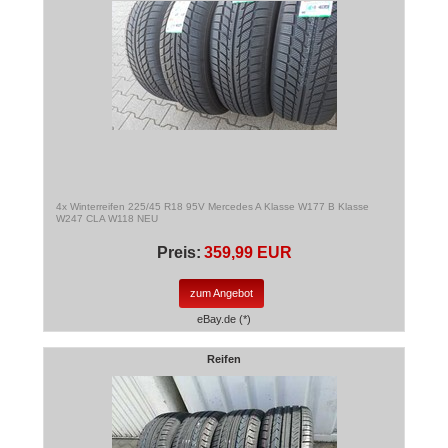
4x Winterreifen 225/45 R18 95V Mercedes A Klasse W177 B Klasse
W247 CLA W118 NEU
Preis:
359,99 EUR
zum Angebot
eBay.de (*)
Reifen