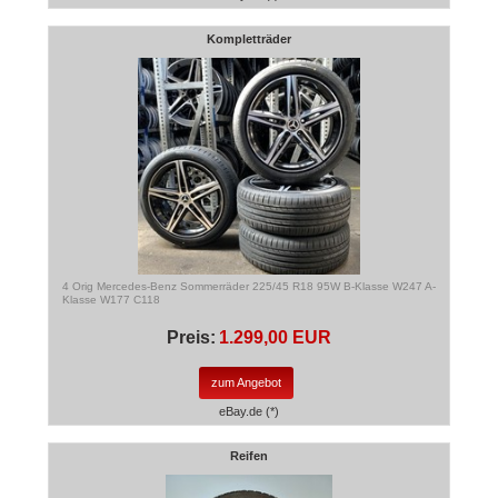
Kompletträder
4 Orig Mercedes-Benz Sommerräder 225/45 R18 95W B-Klasse W247 A-
Klasse W177 C118
Preis:
1.299,00 EUR
zum Angebot
eBay.de (*)
Reifen