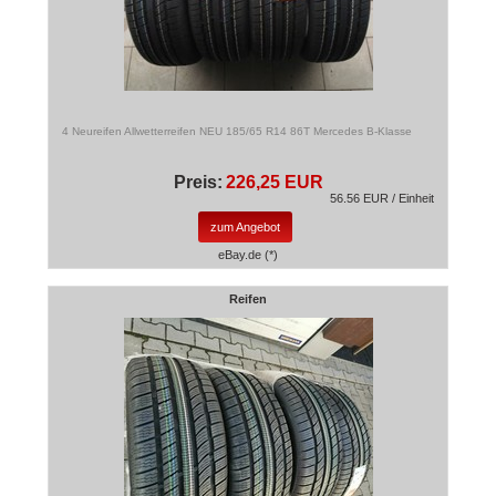
4 Neureifen Allwetterreifen NEU 185/65 R14 86T Mercedes B-Klasse
Preis:
226,25 EUR
56.56 EUR / Einheit
zum Angebot
eBay.de (*)
Reifen