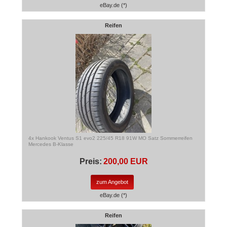
eBay.de (*)
Reifen
4x Hankook Ventus S1 evo2 225/45 R18 91W MO Satz Sommerreifen
Mercedes B-Klasse
Preis:
200,00 EUR
zum Angebot
eBay.de (*)
Reifen