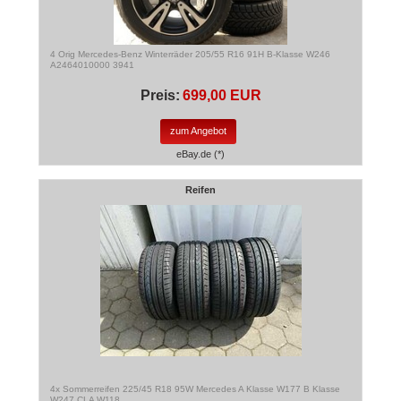
4 Orig Mercedes-Benz Winterräder 205/55 R16 91H B-Klasse W246
A2464010000 3941
Preis:
699,00 EUR
zum Angebot
eBay.de (*)
Reifen
4x Sommerreifen 225/45 R18 95W Mercedes A Klasse W177 B Klasse
W247 CLA W118