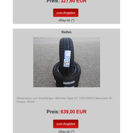
Preis:
327,60 EUR
zum Angebot
eBay.de (*)
Reifen
Winterräder auf Stahlfelgen Michelin Alpin A7 195/65R15 Mercedes B-
Klasse W245
Preis:
639,00 EUR
zum Angebot
eBay.de (*)