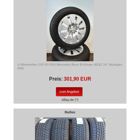
4 Winterreifen 205 60 R16 Mercedes Benz B-Klasse W242 16" Alufelgen
RDK
Preis:
301,90 EUR
zum Angebot
eBay.de (*)
Reifen