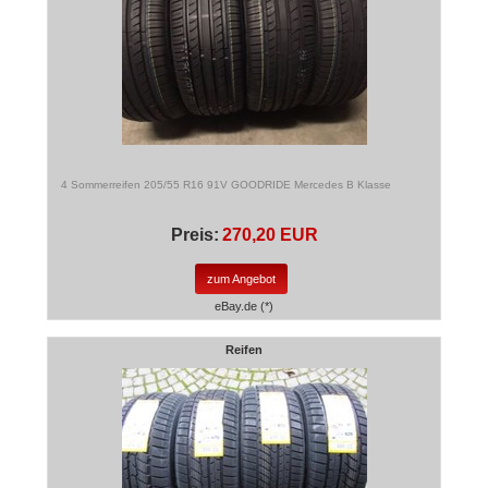
4 Sommerreifen 205/55 R16 91V GOODRIDE Mercedes B Klasse
Preis:
270,20 EUR
zum Angebot
eBay.de (*)
Reifen