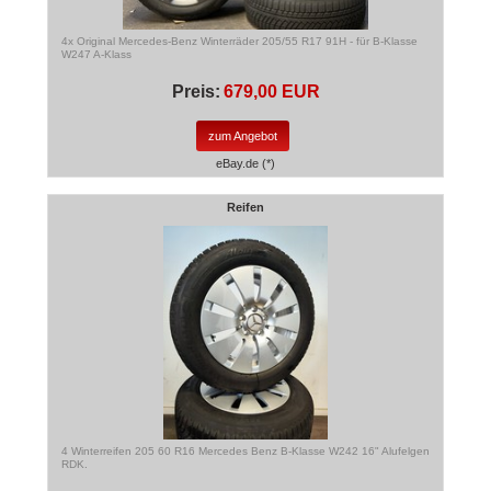
4x Original Mercedes-Benz Winterräder 205/55 R17 91H - für B-Klasse
W247 A-Klass
Preis:
679,00 EUR
zum Angebot
eBay.de (*)
Reifen
4 Winterreifen 205 60 R16 Mercedes Benz B-Klasse W242 16" Alufelgen
RDK.