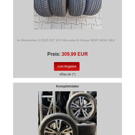
4x Winterreifen 215/45 R17 91V Mercedes B Klasse W245 W246 NEU
Preis:
309,99 EUR
zum Angebot
eBay.de (*)
Kompletträder