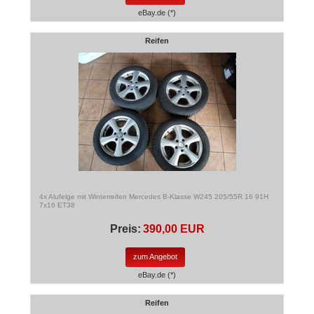
eBay.de (*)
Reifen
4x Alufelge mit Winterreifen Mercedes B-Klasse W245 205/55R 16 91H
7x16 ET38
Preis:
390,00 EUR
zum Angebot
eBay.de (*)
Reifen