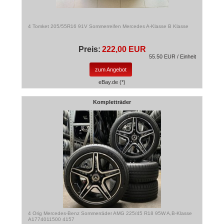
4 Tomket 205/55R16 91V Sommerreifen Mercedes A-Klasse B Klasse
Preis:
222,00 EUR
55.50 EUR / Einheit
zum Angebot
eBay.de (*)
Kompletträder
4 Orig Mercedes-Benz Sommerräder AMG 225/45 R18 95W A,B-Klasse
A1774011500 4157