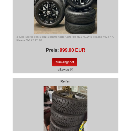
4 Orig Mercedes-Benz Sommerräder 205/55 R17 91W B-Klasse W247 A-
Klasse W177 C118
Preis:
999,00 EUR
zum Angebot
eBay.de (*)
Reifen