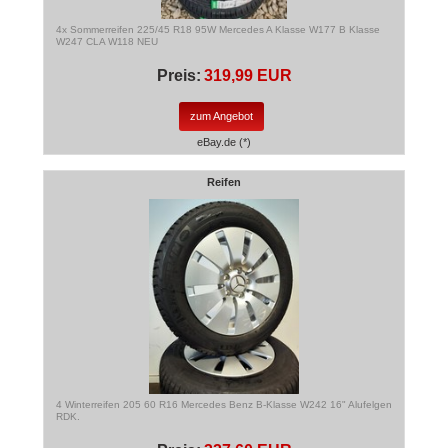
4x Sommerreifen 225/45 R18 95W Mercedes A Klasse W177 B Klasse
W247 CLA W118 NEU
Preis:
319,99 EUR
zum Angebot
eBay.de (*)
Reifen
4 Winterreifen 205 60 R16 Mercedes Benz B-Klasse W242 16" Alufelgen
RDK.