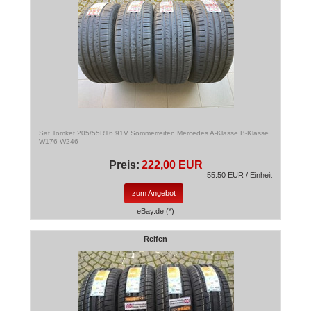
Sat Tomket 205/55R16 91V Sommerreifen Mercedes A-Klasse B-Klasse
W176 W246
Preis:
222,00 EUR
55.50 EUR / Einheit
zum Angebot
eBay.de (*)
Reifen