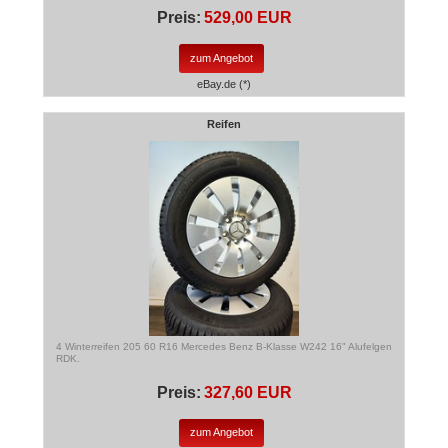
Preis:
529,00 EUR
zum Angebot
eBay.de (*)
Reifen
4 Winterreifen 205 60 R16 Mercedes Benz B-Klasse W242 16" Alufelgen
RDK.
Preis:
327,60 EUR
zum Angebot