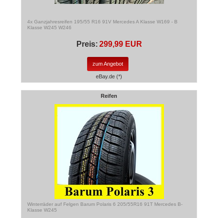
4x Ganzjahresreifen 195/55 R16 91V Mercedes A Klasse W169 - B
Klasse W245 W246
Preis:
299,99 EUR
zum Angebot
eBay.de (*)
Reifen
Winterräder auf Felgen Barum Polaris 6 205/55R16 91T Mercedes B-
Klasse W245