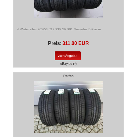
4 Winterreifen 205/50 R17 93V SP 901 Mercedes B-Klasse
Preis:
311,00 EUR
zum Angebot
eBay.de (*)
Reifen