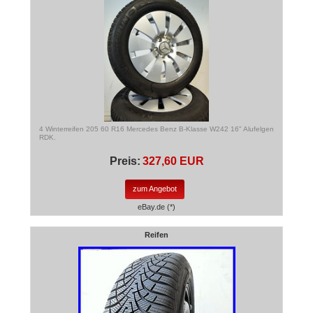
4 Winterreifen 205 60 R16 Mercedes Benz B-Klasse W242 16" Alufelgen
RDK.
Preis:
327,60 EUR
zum Angebot
eBay.de (*)
Reifen