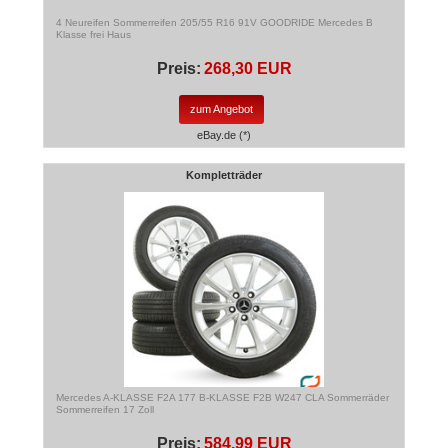
4 Neureifen Sommerreifen 205/55 R16 91V GOODRIDE Mercedes B
Klasse frei Haus
Preis:
268,30 EUR
zum Angebot
eBay.de (*)
Kompletträder
Mercedes A-KLASSE F2A 177 B-KLASSE F2B W247 CLA Sommerräder
Sommerreifen 17 Zoll
Preis:
584,99 EUR