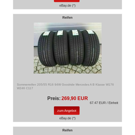
eBay.de (*)
Reifen
Sommerreifen 205/55 R16 94W Goodride Mercedes A B Klasse W176
W246 C117
Preis:
269,90 EUR
67.47 EUR / Einheit
zum Angebot
eBay.de (*)
Reifen