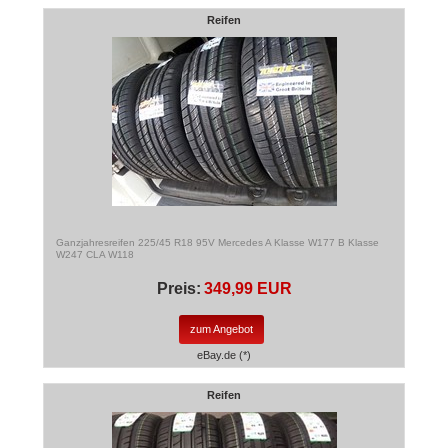
Reifen
Ganzjahresreifen 225/45 R18 95V Mercedes A Klasse W177 B Klasse
W247 CLA W118
Preis:
349,99 EUR
zum Angebot
eBay.de (*)
Reifen