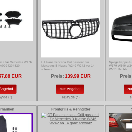
rne für Mercedes W176
GT Panamericana Grill passend für
Spiegelkappe Au
 A0064204820
Mercedes B-Klasse W246 W242 vor 14
W176 W246 W2
schwarz
W221 Rechts
57,88 EUR
Preis:
139,99 EUR
Preis
Angebot
zum Angebot
zu
y.de (*)
eBay.de (*)
e
orhauben
Frontgrills & Renngitter