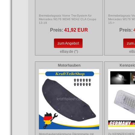
Bremsbelagsatz Vorne Trw-System für
Bremsbelagsatz Vo
Mercedes W176 W246 W242 CLA Coupe
Mercedes W176 W
13-19
15->
Preis:
41,92 EUR
Preis:
zum Angebot
zum 
eBay.de (*)
eBa
Motorhauben
Kennzei
Motorhaubendämmung Dämmmatte mit
2x KENNZEICHEN