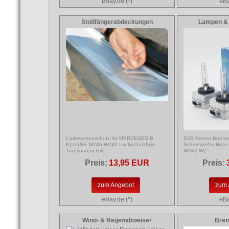
eBay.de (*)
eBa
Stoßfängerabdeckungen
Lampen &
Ladekantenschutz für MERCEDES B
D3S Xenon Brenne
KLASSE W246 W242 Lackschutzfolie
Scheinwerfer Birne
Transparent Ext
W242 W2
Preis:
13,95 EUR
Preis:
zum Angebot
zum 
eBay.de (*)
eBa
Wind- & Regenabweiser
Bre