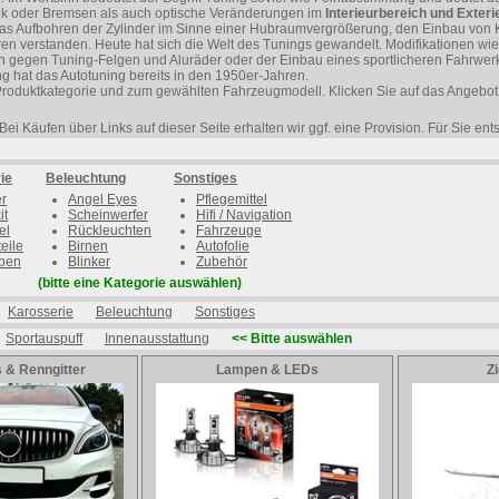
ik oder Bremsen als auch optische Veränderungen im
Interieurbereich und Exter
 das Aufbohren der Zylinder im Sinne einer Hubraumvergrößerung, den Einbau von
en verstanden. Heute hat sich die Welt des Tunings gewandelt. Modifikationen wie
n gegen Tuning-Felgen und Aluräder oder der Einbau eines sportlicheren Fahrwerk
g hat das Autotuning bereits in den 1950er-Jahren.
Produktkategorie und zum gewählten Fahrzeugmodell. Klicken Sie auf das Angebot 
Bei Käufen über Links auf dieser Seite erhalten wir ggf. eine Provision. Für Sie en
ie
Beleuchtung
Sonstiges
er
Angel Eyes
Pflegemittel
it
Scheinwerfer
Hifi / Navigation
el
Rückleuchten
Fahrzeuge
eile
Birnen
Autofolie
ben
Blinker
Zubehör
(bitte eine Kategorie auswählen)
Karosserie
Beleuchtung
Sonstiges
Sportauspuff
Innenausstattung
<< Bitte auswählen
s & Renngitter
Lampen & LEDs
Z