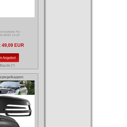
Schutzleiste Für
6 W242 13-18
:
49,09 EUR
m Angebot
Bay.de (*)
spiegelkappen