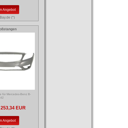
m Angebot
Bay.de (*)
oßstangen
e für Mercedes-Benz B-
242
253,34 EUR
m Angebot