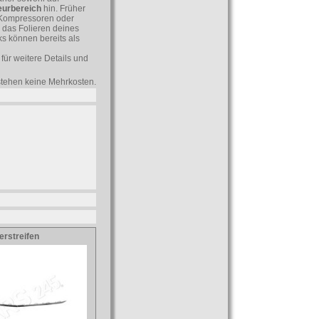
ieurbereich
hin. Früher
 Kompressoren oder
 das Folieren deines
s können bereits als
für weitere Details und
tstehen keine Mehrkosten.
ierstreifen