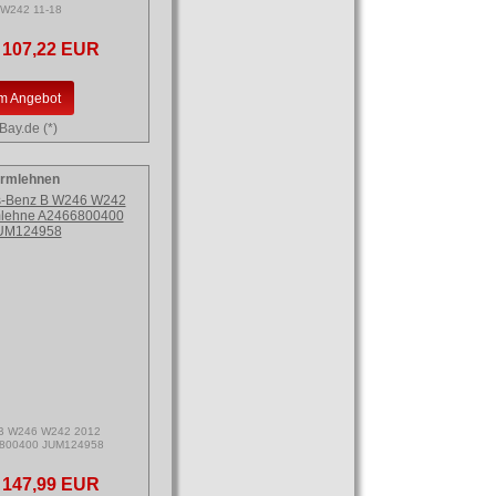
 W242 11-18
107,22 EUR
m Angebot
Bay.de (*)
rmlehnen
 B W246 W242 2012
6800400 JUM124958
147,99 EUR