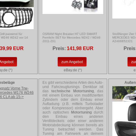
ill passend für
OSRAM Night Breaker H7 LED SMART
Stoßfänger Zier 
e W246 W242 vor 14
Fernlicht SET für Mercedes W242 / W246
MERCEDES W24
2011-201
A2468852321
39,99 EUR
Preis:
141,98 EUR
Preis
Angebot
zum Angebot
zu
y.de (*)
eBay.de (*)
e
msbeläge
Es gibt verschiedene Arten des Auto-
Außen
und Fahrzeugtunings. Denkbar ist
das
technische Motortuning
, das
mit einem Einbau von modifizierten
Zylindern oder dem Einbau einer
Aufladung (z.B. mittels Turbolader
oder Kompressor) einhergeht. Aber
auch optisches
Motortuning
durch
den Einbau eines anderen
Ventildeckels oder einer anderen
Motorabdeckung können bereits als
Tuning betrachtet werden. Das
Tuning am Fahrwerk an deinem