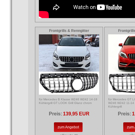
Frontgrills & Renngitter
Frontgrill
für Mercedes B Klasse W246 W242 14-18
für Mercedes GT LO
Kühlergrill GT LOOK Grill Glanz chrom
W246 W242 11-1
Kühlergrill
Preis:
139,95 EUR
Preis:
1
zum Angebot
zum 