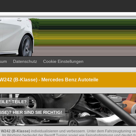
sum
Datenschutz
Cookie Einstellungen
 W242 (B-Klasse) - Mercedes Benz Autoteile
EILE" TEILE?
)? HIER SIND SIE RICHTIG!
W242 (B-Klasse)
individualisieren und verbessern. Unter dem Fahrzeugtuning v
. Im Wortsinn bedeutet der Begriff Tuning soviel wie Feinabstimmung und deutet d