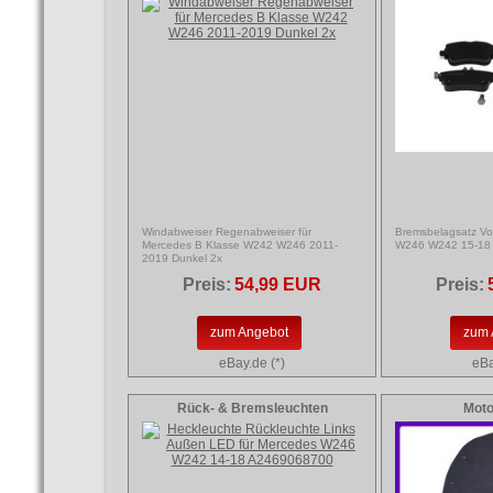
Windabweiser Regenabweiser für
Bremsbelagsatz Vo
Mercedes B Klasse W242 W246 2011-
W246 W242 15-18
2019 Dunkel 2x
Preis:
54,99 EUR
Preis:
zum Angebot
zum 
eBay.de (*)
eBa
Rück- & Bremsleuchten
Mot