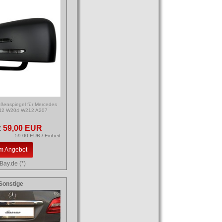
ßenspiegel für Mercedes
42 W204 W212 A207
:
59,00 EUR
59.00 EUR / Einheit
m Angebot
Bay.de (*)
Sonstige