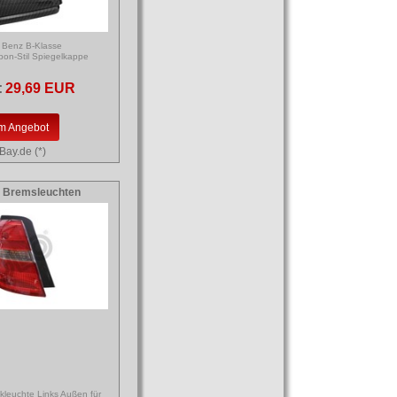
 Benz B-Klasse
on-Stil Spiegelkappe
:
29,69 EUR
m Angebot
Bay.de (*)
 Bremsleuchten
kleuchte Links Außen für