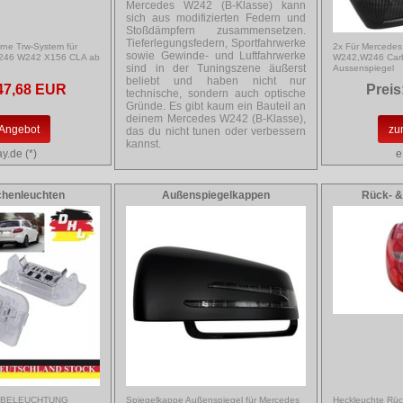
Mercedes W242 (B-Klasse) kann
sich aus modifizierten Federn und
Stoßdämpfern zusammensetzen.
Tieferlegungsfedern, Sportfahrwerke
rne Trw-System für
2x Für Mercedes
sowie Gewinde- und Luftfahrwerke
246 W242 X156 CLA ab
W242,W246 Carb
sind in der Tuningszene äußerst
Aussenspiegel
beliebt und haben nicht nur
47,68 EUR
Preis
technische, sondern auch optische
Gründe. Es gibt kaum ein Bauteil an
deinem Mercedes W242 (B-Klasse),
Angebot
zu
das du nicht tunen oder verbessern
kannst.
y.de (*)
e
chenleuchten
Außenspiegelkappen
Rück- &
 BELEUCHTUNG
Spiegelkappe Außenspiegel für Mercedes
Heckleuchte Rüc