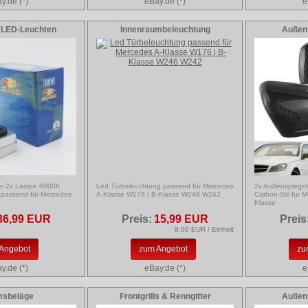
y.de (*)
eBay.de (*)
e
 LED-Leuchten
Innenraumbeleuchtung
Außen
r 2x Lampe 6000K
Led Türbeleuchtung passend für Mercedes
2x Außenspiege
 passend für Mercedes
A-Klasse W176 | B-Klasse W246 W242
Carbon-Stil für
Klasse
36,99 EUR
Preis:
15,99 EUR
Preis
8.00 EUR / Einheit
Angebot
zum Angebot
zu
y.de (*)
eBay.de (*)
e
msbeläge
Frontgrills & Renngitter
Außen