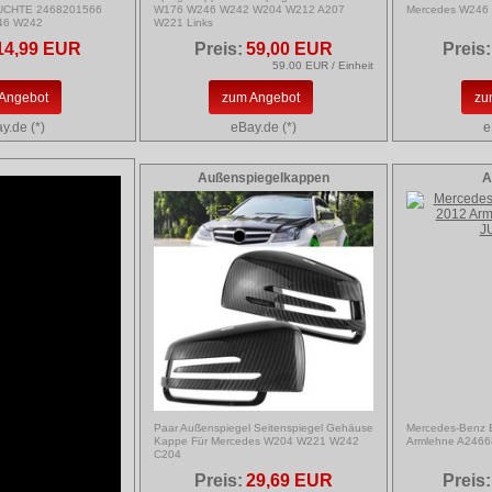
CHTE 2468201566
W176 W246 W242 W204 W212 A207
Mercedes W246
46 W242
W221 Links
14,99 EUR
Preis:
59,00 EUR
Preis:
59.00 EUR / Einheit
Angebot
zum Angebot
zu
y.de (*)
eBay.de (*)
e
Außenspiegelkappen
A
Paar Außenspiegel Seitenspiegel Gehäuse
Mercedes-Benz
Kappe Für Mercedes W204 W221 W242
Armlehne A246
C204
Preis:
29,69 EUR
Preis: