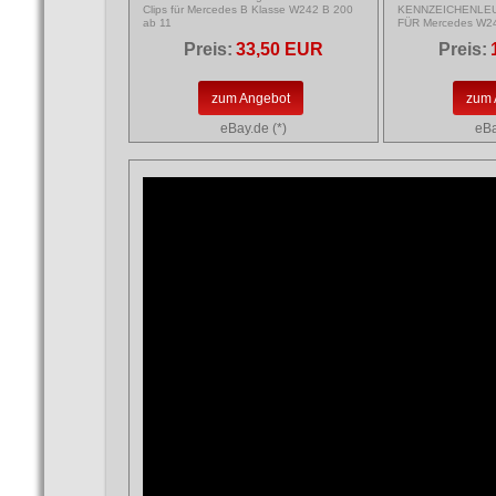
Clips für Mercedes B Klasse W242 B 200
KENNZEICHENLEU
ab 11
FÜR Mercedes W2
Preis:
33,50 EUR
Preis:
zum Angebot
zum 
eBay.de (*)
eBa