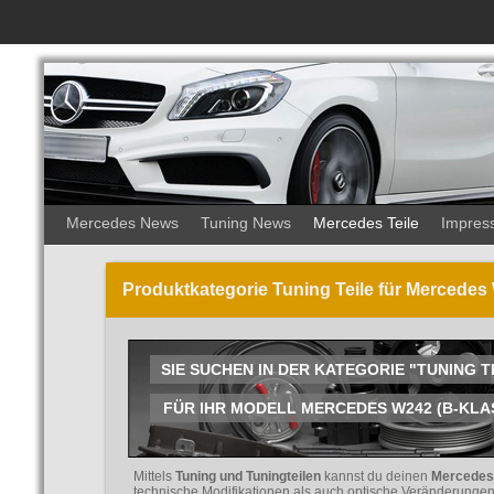
Mercedes News
Tuning News
Mercedes Teile
Impres
Produktkategorie Tuning Teile für Mercedes
SIE SUCHEN IN DER KATEGORIE "TUNING T
FÜR IHR MODELL MERCEDES W242 (B-KLASSE
Mittels
Tuning und Tuningteilen
kannst du deinen
Mercedes 
technische Modifikationen als auch optische Veränderungen