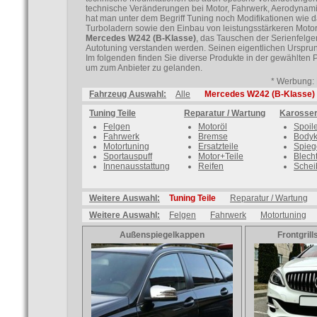
technische Veränderungen bei Motor, Fahrwerk, Aerodynam
hat man unter dem Begriff Tuning noch Modifikationen wie
Turboladern sowie den Einbau von leistungsstärkeren Motor
Mercedes W242 (B-Klasse)
, das Tauschen der Serienfelge
Autotuning verstanden werden. Seinen eigentlichen Ursprun
Im folgenden finden Sie diverse Produkte in der gewählten 
um zum Anbieter zu gelanden.
* Werbung: 
Fahrzeug Auswahl:
Alle
Mercedes W242 (B-Klasse)
Tuning Teile
Reparatur / Wartung
Karosser
Felgen
Motoröl
Spoil
Fahrwerk
Bremse
Bodyk
Motortuning
Ersatzteile
Spieg
Sportauspuff
Motor+Teile
Blecht
Innenausstattung
Reifen
Schei
Weitere Auswahl:
Tuning Teile
Reparatur / Wartung
Weitere Auswahl:
Felgen
Fahrwerk
Motortuning
Außenspiegelkappen
Frontgrill