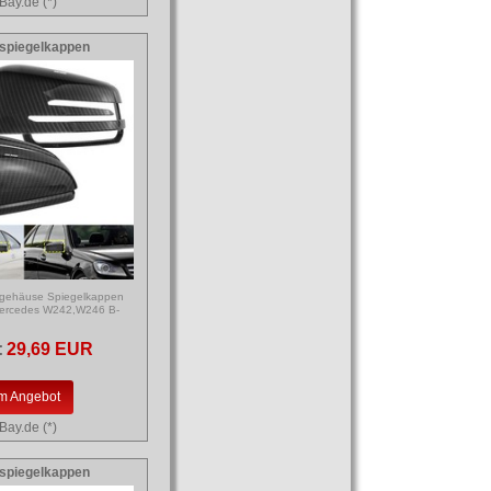
Bay.de (*)
spiegelkappen
lgehäuse Spiegelkappen
 Mercedes W242,W246 B-
:
29,69 EUR
m Angebot
Bay.de (*)
spiegelkappen