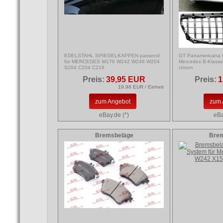
EDELSTAHL SPIEGELKAPPEN passend
GT Panamericana Gr
für MERCEDES W176 W242 W246 W204
Mercedes B-Klass
S204 C204 C216
chrom
Preis:
39,95 EUR
Preis:
1
19.98 EUR / Einheit
zum Angebot
zum 
eBay.de (*)
eBa
Bremsbeläge
Bre