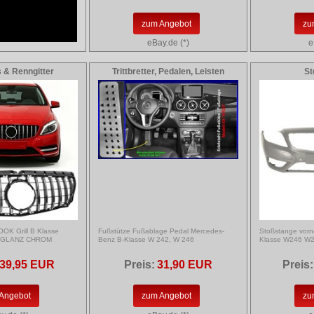
zum Angebot
zu
eBay.de (*)
e
s & Renngitter
Trittbretter, Pedalen, Leisten
St
OK Grill B Klasse
Fußstütze Fußablage Pedal Mercedes-
Stoßstange vorn
4 GLANZ CHROM
Benz B-Klasse W 242, W 246
Klasse W246 W
39,95 EUR
Preis:
31,90 EUR
Preis:
Angebot
zum Angebot
zu