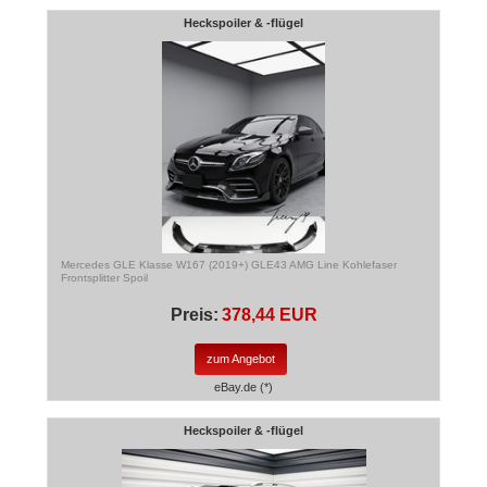
Heckspoiler & -flügel
Mercedes GLE Klasse W167 (2019+) GLE43 AMG Line Kohlefaser
Frontsplitter Spoil
Preis:
378,44 EUR
zum Angebot
eBay.de (*)
Heckspoiler & -flügel