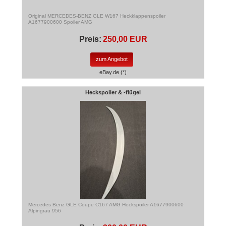
Original MERCEDES-BENZ GLE W167 Heckklappenspoiler
A1677900600 Spoiler AMG
Preis:
250,00 EUR
zum Angebot
eBay.de (*)
Heckspoiler & -flügel
Mercedes Benz GLE Coupe C167 AMG Heckspoiler A1677900600
Alpingrau 956