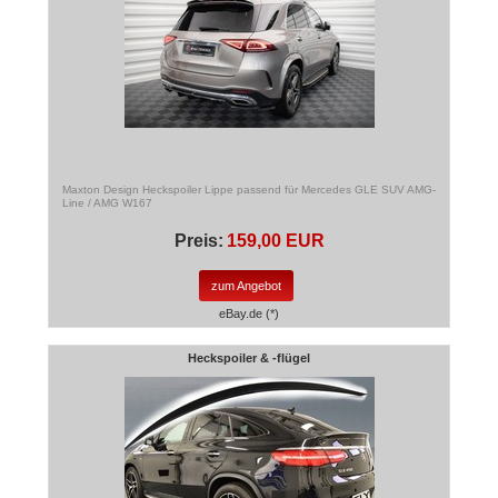
Maxton Design Heckspoiler Lippe passend für Mercedes GLE SUV AMG-
Line / AMG W167
Preis:
159,00 EUR
zum Angebot
eBay.de (*)
Heckspoiler & -flügel