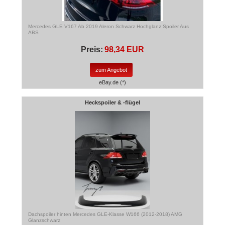
Mercedes GLE V167 Ab 2019 Aleron Schwarz Hochglanz Spoiler Aus
ABS
Preis:
98,34 EUR
zum Angebot
eBay.de (*)
Heckspoiler & -flügel
Dachspoiler hinten Mercedes GLE-Klasse W166 (2012-2018) AMG
Glanzschwarz