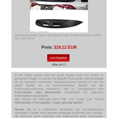
Dachkantenspoiler Carbon Dachspoiler Lippe für Mercedes Benz W167
GLE SUV 20-23
Preis:
319,12 EUR
zum Angebot
eBay.de (*)
In der Regel spricht man bei einem Spoiler auch von einem so
genannten Flügel. So werden die Begriffe Heckspoiler und Heckflügel
oft als Synonym verwendet. Klassischerweise handelt es sich bei
einem Spoiler um ein karosserienahes Bauteil, das die
Fahrzeugumströmung verbessern soll. Im Tuningbereich sind
Frontspoiler oder Heckspoiler
vornehmlich zur optischen
Individualisierung geeignet.
Hier kannst Du Mercedes-Benz-Teile und Tuning zum Thema
Heckspoiler / Frontspoiler / Lippe günstig kaufen
.
Spoiler
gibt es in zahlreichen Variationen von verschiedensten
Herstellern. Spoiler sind spezielle Anbauteile im Bereich des Tunings,
die einerseits einen optischen und andererseits einen funktionalen