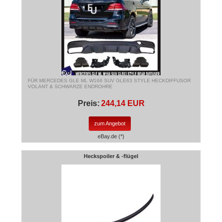
FÜR MERCEDES GLE ML W166 SUV GLE63 STYLE HECKDIFFUSOR
VOLANT & SCHWARZE ENDROHRE
Preis:
244,14 EUR
zum Angebot
eBay.de (*)
Heckspoiler & -flügel