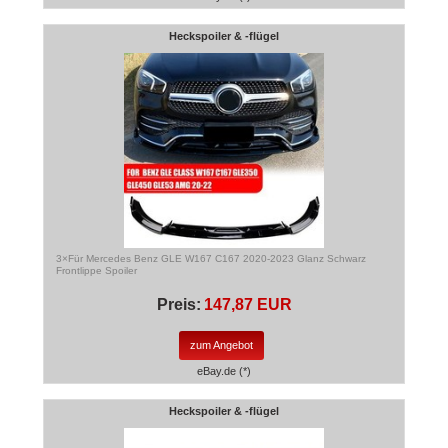
Heckspoiler & -flügel
3×Für Mercedes Benz GLE W167 C167 2020-2023 Glanz Schwarz
Frontlippe Spoiler
Preis:
147,87 EUR
zum Angebot
eBay.de (*)
Heckspoiler & -flügel