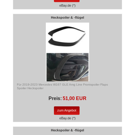
eBay.de (*)
Heckspoiler & -flügel
Für 2019-2023 Mercedes W167 GLE Amg Line Frontspoiler Flaps
Spoiler Heckspoiler
Preis:
51,00 EUR
zum Angebot
eBay.de (*)
Heckspoiler & -flügel