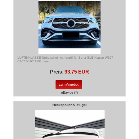
LÜFTEINLASSE Nebelscheinwerfergrill für Benz GLE-Klasse W167
C167 V167 AMG Line
Preis:
93,75 EUR
zum Angebot
eBay.de (*)
Heckspoiler & -flügel