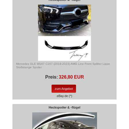
Mercedes GLE W167 C167 (2019-2023) AMG Line Front Splitter Lippe
Stoßstange Spoiler
Preis:
326,80 EUR
zum Angebot
eBay.de (*)
Heckspoiler & -flügel