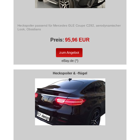
Heckspoiler passend für Mercedes GLE Coupe C292, aerodynamischer
Look, Obsidians
Preis:
95,96 EUR
zum Angebot
eBay.de (*)
Heckspoiler & -flügel