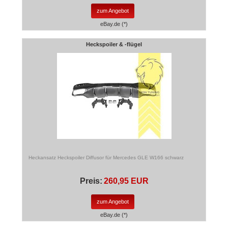
zum Angebot
eBay.de (*)
Heckspoiler & -flügel
Heckansatz Heckspoiler Diffusor für Mercedes GLE W166 schwarz
Preis:
260,95 EUR
zum Angebot
eBay.de (*)