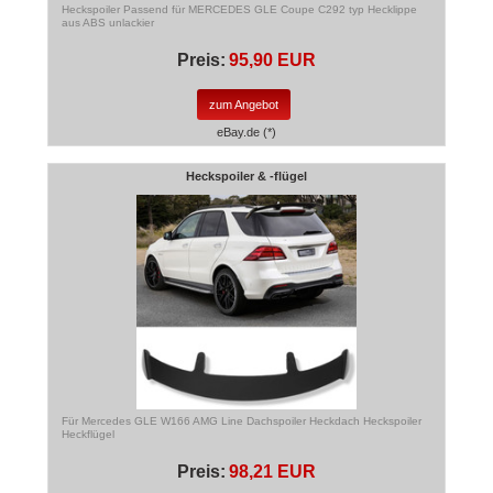
Heckspoiler Passend für MERCEDES GLE Coupe C292 typ Hecklippe
aus ABS unlackier
Preis:
95,90 EUR
zum Angebot
eBay.de (*)
Heckspoiler & -flügel
Für Mercedes GLE W166 AMG Line Dachspoiler Heckdach Heckspoiler
Heckflügel
Preis:
98,21 EUR