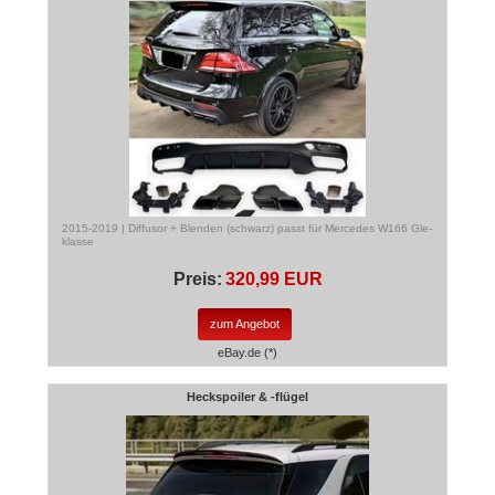
2015-2019 | Diffusor + Blenden (schwarz) passt für Mercedes W166 Gle-
klasse
Preis:
320,99 EUR
zum Angebot
eBay.de (*)
Heckspoiler & -flügel