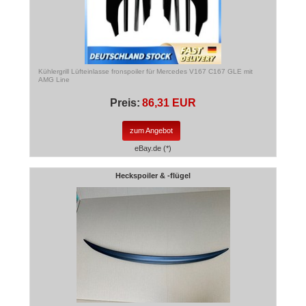
Kühlergrill Lüfteinlasse fronspoiler für Mercedes V167 C167 GLE mit
AMG Line
Preis:
86,31 EUR
zum Angebot
eBay.de (*)
Heckspoiler & -flügel