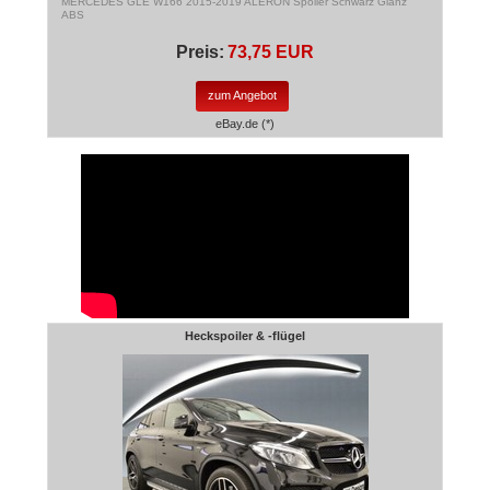
MERCEDES GLE W166 2015-2019 ALERON Spoiler Schwarz Glanz
ABS
Preis:
73,75 EUR
zum Angebot
eBay.de (*)
Heckspoiler & -flügel