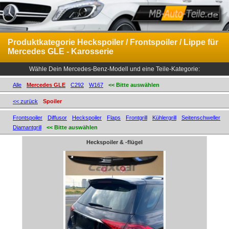
Produktkategorie Heckspoiler / Frontspoiler / Lippe für
Mercedes GLE - Karosserie
Wähle Dein Mercedes-Benz-Modell und eine Teile-Kategorie:
Alle
Mercedes GLE
C292
W167
<< Bitte auswählen
<< zurück
Spoiler
Frontspoiler
Diffusor
Heckspoiler
Flaps
Frontgrill
Kühlergrill
Seitenschweller
Diamantgrill
<< Bitte auswählen
Heckspoiler & -flügel