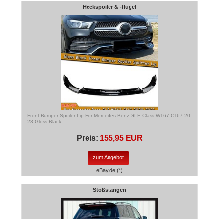
Heckspoiler & -flügel
Front Bumper Spoiler Lip For Mercedes Benz GLE Class W167 C167 20-
23 Gloss Black
Preis:
155,95 EUR
zum Angebot
eBay.de (*)
Stoßstangen