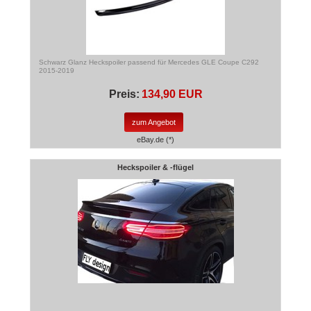
Schwarz Glanz Heckspoiler passend für Mercedes GLE Coupe C292
2015-2019
Preis:
134,90 EUR
zum Angebot
eBay.de (*)
Heckspoiler & -flügel