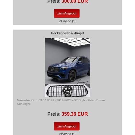
Preis:
300,00 EUR
zum Angebot
eBay.de (*)
Heckspoiler & -flügel
Mercedes GLE C167 V167 (2019-2023) GT Style Glanz Chrom
Kühlergrill
Preis:
359,36 EUR
zum Angebot
eBay.de (*)