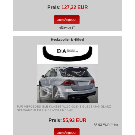
Preis:
127,22 EUR
zum Angebot
eBay.de (*)
Heckspoiler & -flügel
FÜR MERCEDES GLE KLASSE W166 GLE43 GLE63 AMG GLANZ
SCHWARZ HECK DACHSPOILER 15-18
Preis:
55,93 EUR
55.93 EUR / Unit
zum Angebot