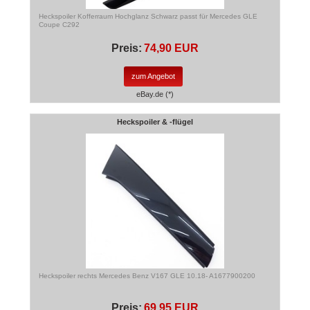
Heckspoiler Kofferraum Hochglanz Schwarz passt für Mercedes GLE
Coupe C292
Preis:
74,90 EUR
zum Angebot
eBay.de (*)
Heckspoiler & -flügel
Heckspoiler rechts Mercedes Benz V167 GLE 10.18- A1677900200
Preis:
69,95 EUR