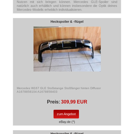
Nutzen mit sich bringen können. Mercedes GLE-Spoiler sind
natürlich auch erhältlich und können insbesondere die Optik deines
Mercedes-Modells erheblich individualisieren.
Heckspoiler & -flügel
Mercedes W167 GLE Stoßstange Stoßfänger hinten Diffusor
A1678858104 A1678858403
Preis:
309,99 EUR
zum Angebot
eBay.de (*)
Heckspoiler & -flügel