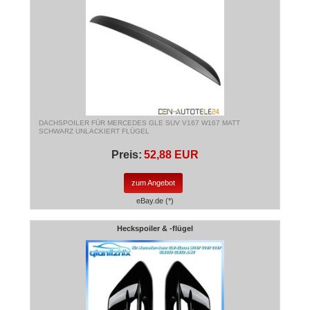
DACHSPOILER FÜR MERCEDES GLE SUV V167 W167 MATT
SCHWARZ UNLACKIERT FLÜGEL
Preis:
52,88 EUR
zum Angebot
eBay.de (*)
Heckspoiler & -flügel