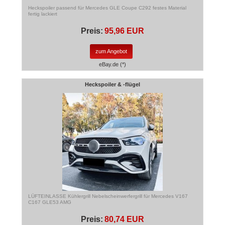
Heckspoiler passend für Mercedes GLE Coupe C292 festes Material
fertig lackiert
Preis:
95,96 EUR
zum Angebot
eBay.de (*)
Heckspoiler & -flügel
LÜFTEINLASSE Kühlergrill Nebelscheinwerfergrill für Mercedes V167
C167 GLE53 AMG
Preis:
80,74 EUR