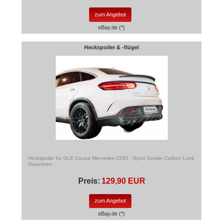
zum Angebot
eBay.de (*)
Heckspoiler & -flügel
Heckspoiler für GLE Coupe Mercedes C292 - Sport Spoiler Carbon Look
Gutachten
Preis:
129,90 EUR
zum Angebot
eBay.de (*)