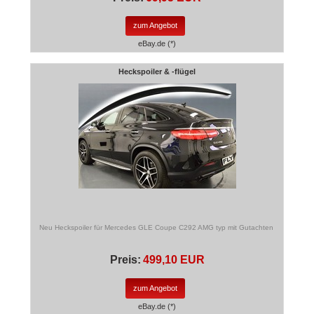
zum Angebot
eBay.de (*)
Heckspoiler & -flügel
Neu Heckspoiler für Mercedes GLE Coupe C292 AMG typ mit Gutachten
Preis:
499,10 EUR
zum Angebot
eBay.de (*)