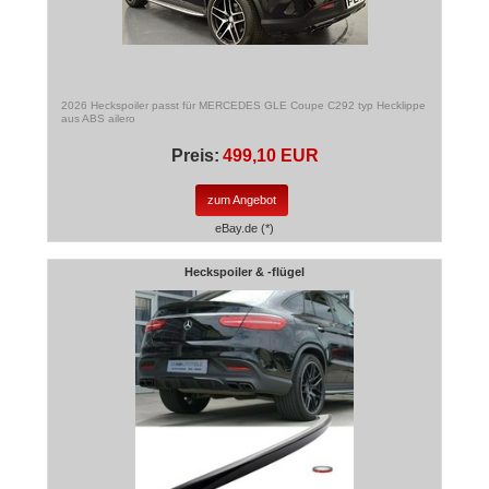
2026 Heckspoiler passt für MERCEDES GLE Coupe C292 typ Hecklippe
aus ABS ailero
Preis:
499,10 EUR
zum Angebot
eBay.de (*)
Heckspoiler & -flügel