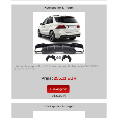
Heckspoiler & -flügel
Heckstoßstangendiffusor Schwarz passend für Mercedes GLE W166
SUV 2015-2018
Preis:
255,11 EUR
zum Angebot
eBay.de (*)
Heckspoiler & -flügel