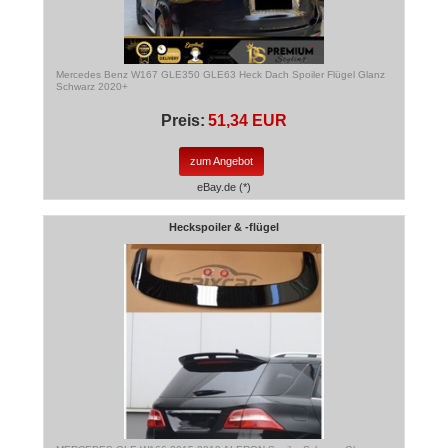
Mercedes Benz W167 GLE350 GLE63 Heck Dach Spoiler Flügel Glanz
Schwarz 2020+
Preis:
51,34 EUR
zum Angebot
eBay.de (*)
Heckspoiler & -flügel