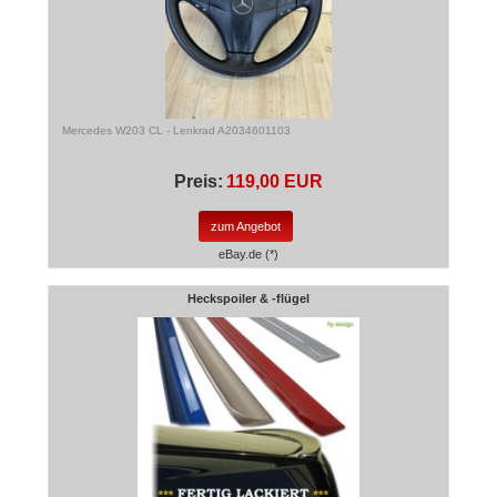
Mercedes W203 CL - Lenkrad A2034601103
Preis:
119,00 EUR
zum Angebot
eBay.de (*)
Heckspoiler & -flügel