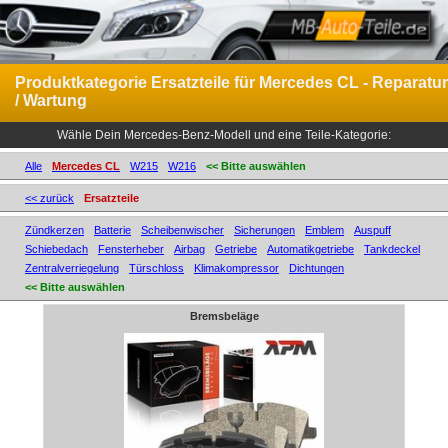
Produktkategorie Ersatzteile für Mercedes CL - Reparatur
/ Wartung
Wähle Dein Mercedes-Benz-Modell und eine Teile-Kategorie:
Alle
Mercedes CL
W215
W216
<< Bitte auswählen
<< zurück
Ersatzteile
Zündkerzen
Batterie
Scheibenwischer
Sicherungen
Emblem
Auspuff
Schiebedach
Fensterheber
Airbag
Getriebe
Automatikgetriebe
Tankdeckel
Zentralverriegelung
Türschloss
Klimakompressor
Dichtungen
<< Bitte auswählen
Bremsbeläge