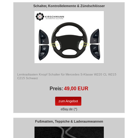
Schalter, Kontrollelemente & Zündschlösser
Lenkradtasten Knopf Schalter für Mercedes S-Klasse W220 CL W215
C215 Schwarz
Preis:
49,00 EUR
zum Angebot
eBay.de (*)
Fußmatten, Teppiche & Laderaumwannen