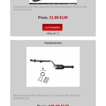
Lenkstockschalter Wischerschalter für Mercedes-Benz W203 CL203
S203 C209 A209
Preis:
31,99 EUR
zum Angebot
eBay.de (*)
Katalysatoren
NEU Katalysator KAT Mercedes C CLK Klasse 180 200 230er
A2094901719