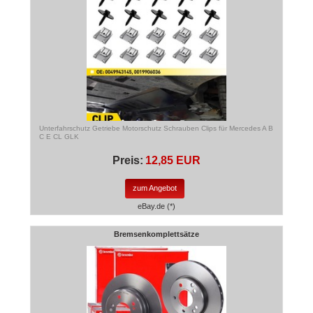
Unterfahrschutz Getriebe Motorschutz Schrauben Clips für Mercedes A B
C E CL GLK
Preis:
12,85 EUR
zum Angebot
eBay.de (*)
Bremsenkomplettsätze