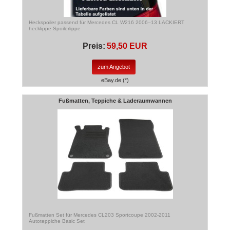
Heckspoiler passend für Mercedes CL W216 2006–13 LACKIERT
hecklippe Spoilerlippe
Preis:
59,50 EUR
zum Angebot
eBay.de (*)
Fußmatten, Teppiche & Laderaumwannen
Fußmatten Set für Mercedes CL203 Sportcoupe 2002-2011
Autoteppiche Basic Set