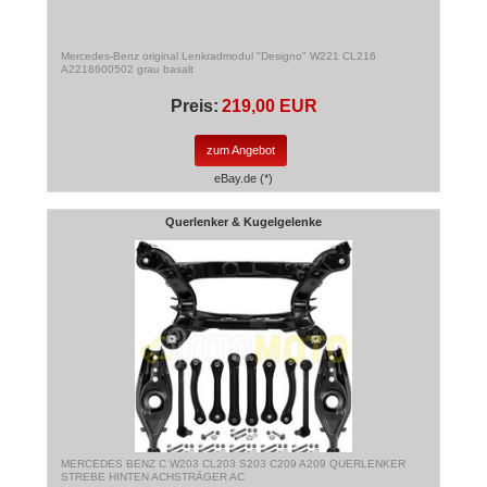
Mercedes-Benz original Lenkradmodul "Designo" W221 CL216
A2218600502 grau basalt
Preis:
219,00 EUR
zum Angebot
eBay.de (*)
Querlenker & Kugelgelenke
MERCEDES BENZ C W203 CL203 S203 C209 A209 QUERLENKER
STREBE HINTEN ACHSTRÄGER AC