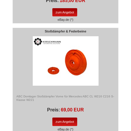
Preis:
185,00 EUR
zum Angebot
eBay.de (*)
Stoßdämpfer & Federbeine
ABC Domlager Stoßdämpfer Vorne für Mercedes ABC CL W216 C216 S-
Klasse W221
Preis:
69,00 EUR
zum Angebot
eBay.de (*)