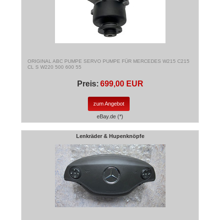
ORIGINAL ABC PUMPE SERVO PUMPE FÜR MERCEDES W215 C215
CL S W220 500 600 55
Preis:
699,00 EUR
zum Angebot
eBay.de (*)
Lenkräder & Hupenknöpfe