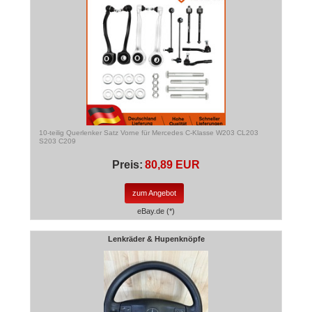
10-teilig Querlenker Satz Vorne für Mercedes C-Klasse W203 CL203
S203 C209
Preis:
80,89 EUR
zum Angebot
eBay.de (*)
Lenkräder & Hupenknöpfe