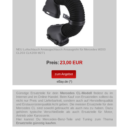
NEU Luftschlauch Ansaugschlauch Ansaugrohr für Mercedes W203
CL203 CLK209 M271
Preis:
23,00 EUR
zum Angebot
eBay.de (*)
Günstige Ersatzteile für dein
Mercedes CL-Modell
findest du im
Internet und im Online-Handel. Beim Kauf von Ersatzteilen solltest du
nicht nur Preis und Lieferbarkeit, sondern auch auf Herstellerqualität
und Erstausrüsterqualität Acht geben. Die meisten Ersatzteile für dein
Mercedes CL sind sowohl gebraucht als auch neu zu haben. Dazu
gehören typische Verschleißteile als auch Ersatzteile für Motor,
Antrieb oder Karosserie.
Hier kannst Du Mercedes-Benz-Teile und Tuning zum Thema
Ersatzteile günstig kaufen
.