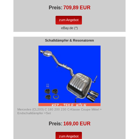
Preis:
709,89 EUR
zum Angebot
eBay.de (*)
Schalldämpfer & Resonatoren
Mercedes (CL203) C 180 200 230 C-Klasse Coupe Mittel +
Endschalldämpfer +Set
Preis:
169,00 EUR
zum Angebot