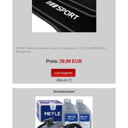
SPORT Velour Fußmatten Satz für Mercedes CL C215 (1998-2006) -
Passgenau
Preis:
39,99 EUR
zum Angebot
eBay.de (*)
Servopumpen