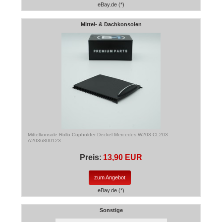
eBay.de (*)
Mittel- & Dachkonsolen
Mittelkonsole Rollo Cupholder Deckel Mercedes W203 CL203
A2036800123
Preis:
13,90 EUR
zum Angebot
eBay.de (*)
Sonstige