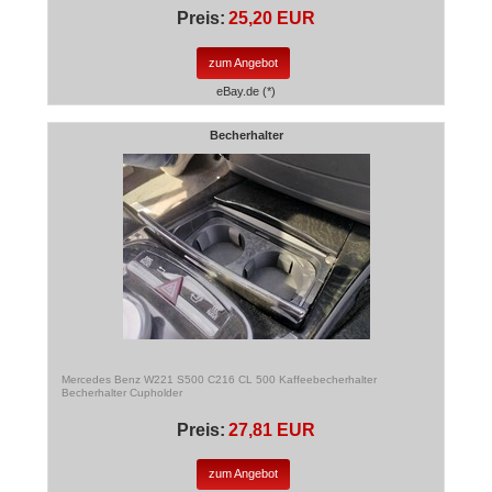
Preis:
25,20 EUR
zum Angebot
eBay.de (*)
Becherhalter
Mercedes Benz W221 S500 C216 CL 500 Kaffeebecherhalter
Becherhalter Cupholder
Preis:
27,81 EUR
zum Angebot