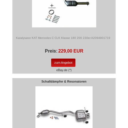
Katalysator KAT Mercedes C CLK Klasse 180 200 230er A2094901719
Preis:
229,00 EUR
zum Angebot
eBay.de (*)
Schalldämpfer & Resonatoren