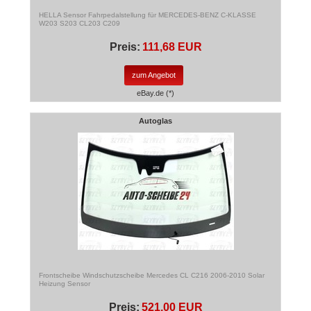
HELLA Sensor Fahrpedalstellung für MERCEDES-BENZ C-KLASSE
W203 S203 CL203 C209
Preis:
111,68 EUR
zum Angebot
eBay.de (*)
Autoglas
Frontscheibe Windschutzscheibe Mercedes CL C216 2006-2010 Solar
Heizung Sensor
Preis:
521,00 EUR