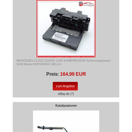
MERCEDES CL203 COUPE C200 KOMPRESSOR Sicherungskasten
SAM Modul 0025459301 HELLA
Preis:
164,99 EUR
zum Angebot
eBay.de (*)
Katalysatoren