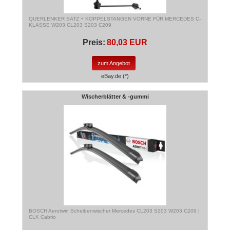
QUERLENKER SATZ + KOPPELSTANGEN VORNE FÜR MERCEDES C-
KLASSE W203 CL203 S203 C209
Preis:
80,03 EUR
zum Angebot
eBay.de (*)
Wischerblätter & -gummi
BOSCH Aerotwin Scheibenwischer Mercedes CL203 S203 W203 C209 |
CLK Cabrio