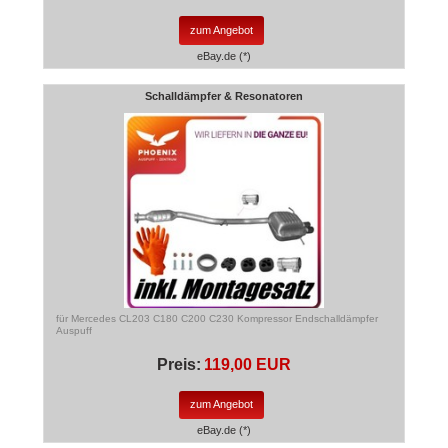
zum Angebot
eBay.de (*)
Schalldämpfer & Resonatoren
für Mercedes CL203 C180 C200 C230 Kompressor Endschalldämpfer
Auspuff
Preis:
119,00 EUR
zum Angebot
eBay.de (*)