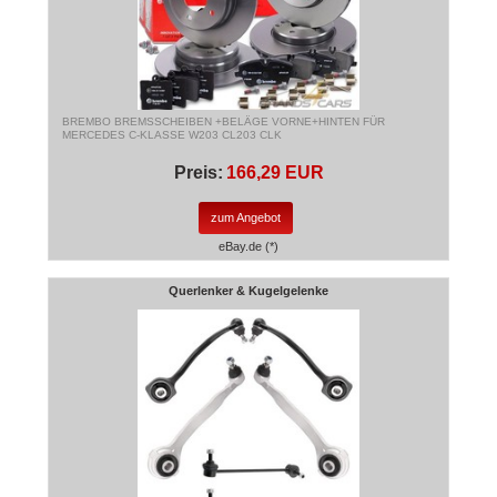
BREMBO BREMSSCHEIBEN +BELÄGE VORNE+HINTEN FÜR
MERCEDES C-KLASSE W203 CL203 CLK
Preis:
166,29 EUR
zum Angebot
eBay.de (*)
Querlenker & Kugelgelenke