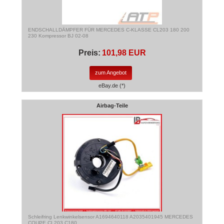
ENDSCHALLDÄMPFER FÜR MERCEDES C-KLASSE CL203 180 200
230 Kompressor BJ 02-08
Preis:
101,98 EUR
zum Angebot
eBay.de (*)
Airbag-Teile
Schleifring Lenkwinkelsensor A1694640118 A2035401945 MERCEDES
COUPE CL203 C180