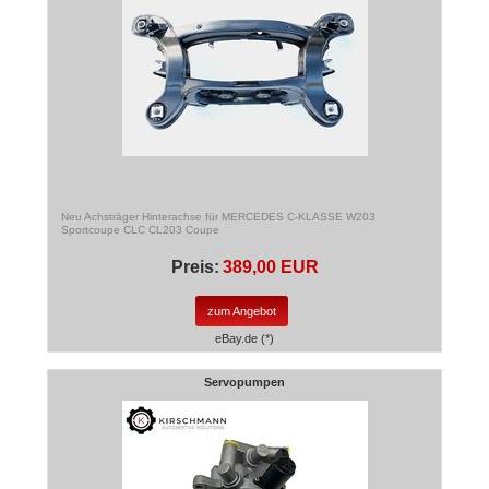
Neu Achsträger Hinterachse für MERCEDES C-KLASSE W203
Sportcoupe CLC CL203 Coupe
Preis:
389,00 EUR
zum Angebot
eBay.de (*)
Servopumpen