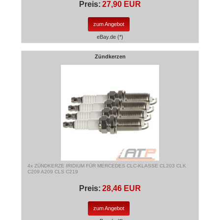
Preis:
27,90 EUR
zum Angebot
eBay.de (*)
Zündkerzen
4x ZÜNDKERZE IRIDIUM FÜR MERCEDES CLC-KLASSE CL203 CLK
C209 A209 CLS C219
Preis:
28,46 EUR
zum Angebot