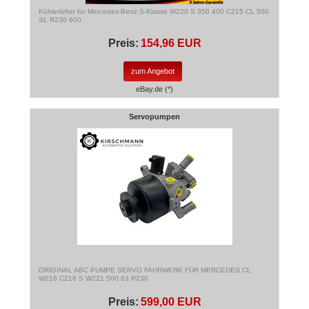
Kühlerlüfter für Mercedes-Benz S-Klasse W220 S 350 400 C215 CL 500
SL R230 600
Preis:
154,96 EUR
zum Angebot
eBay.de (*)
Servopumpen
ORIGINAL ABC PUMPE SERVO FAHRWERK FÜR MERCEDES CL
W216 C216 S W221 500 63 R230
Preis:
599,00 EUR