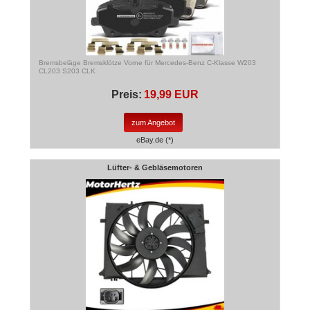
Bremsbeläge Bremsklötze Vorne für Mercedes-Benz C-Klasse W203
CL203 S203 CLK
Preis:
19,99 EUR
zum Angebot
eBay.de (*)
Lüfter- & Gebläsemotoren