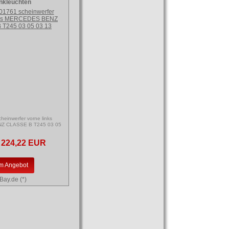
inkleuchten
einwerfer vorne links
Z CLASSE B T245 03 05
224,22 EUR
m Angebot
Bay.de (*)