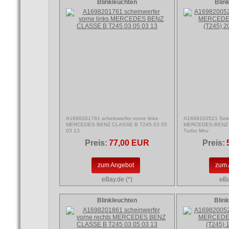
Blinkleuchten
Blin
A1698201761 scheinwerfer vorne links
A1698200521 Seiten
MERCEDES BENZ CLASSE B T245 03 05
MERCEDES-BENZ C
03 13
Turbo Mnv
Preis:
77,00 EUR
Preis:
zum Angebot
zum 
eBay.de (*)
eBa
Blinkleuchten
Blin