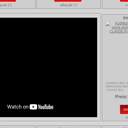
y.de (*)
eBay.de (*)
e
Bl
A1698201861 sch
MERCEDES BENZ
170/180 Mnv
Preis:
zu
e