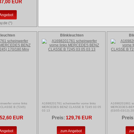
87,00 EUR
Angebot
y.de (*)
kleuchten
Blinkleuchten
Bl
nwerfer vorne links
A1698201761 scheinwerfer vorne links
A1698201861 sc
CLASSE B (T245)
MERCEDES BENZ CLASSE B T245 03 05
MERCEDES-BEN
03 13
(03/05-03/13) 2
52,60 EUR
Preis:
129,76 EUR
Preis
Angebot
zum Angebot
zu