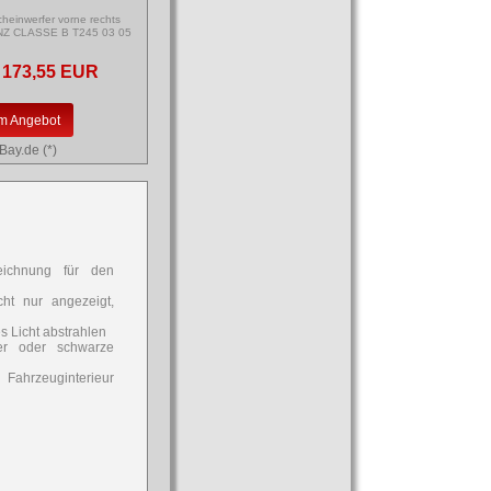
einwerfer vorne rechts
Z CLASSE B T245 03 05
173,55 EUR
m Angebot
Bay.de (*)
eichnung für den
cht nur angezeigt,
s Licht abstrahlen
ker oder schwarze
 Fahrzeuginterieur