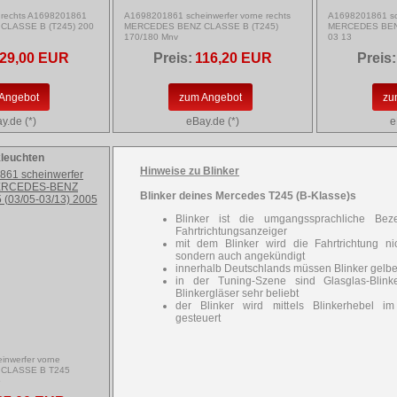
e rechts A1698201861
A1698201861 scheinwerfer vorne rechts
A1698201861 sch
LASSE B (T245) 200
MERCEDES BENZ CLASSE B (T245)
MERCEDES BEN
170/180 Mnv
03 13
29,00 EUR
Preis:
116,20 EUR
Preis:
Angebot
zum Angebot
zu
y.de (*)
eBay.de (*)
e
kleuchten
Hinweise zu Blinker
Blinker deines Mercedes T245 (B-Klasse)s
Blinker ist die umgangssprachliche Bez
Fahrtrichtungsanzeiger
mit dem Blinker wird die Fahrtrichtung ni
sondern auch angekündigt
innerhalb Deutschlands müssen Blinker gelbe
in der Tuning-Szene sind Glasglas-Blin
Blinkergläser sehr beliebt
der Blinker wird mittels Blinkerhebel im
gesteuert
nwerfer vorne
CLASSE B T245
5