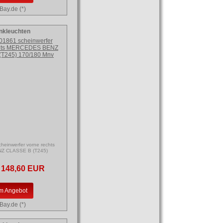
Bay.de (*)
inkleuchten
einwerfer vorne rechts
 CLASSE B (T245)
148,60 EUR
m Angebot
Bay.de (*)