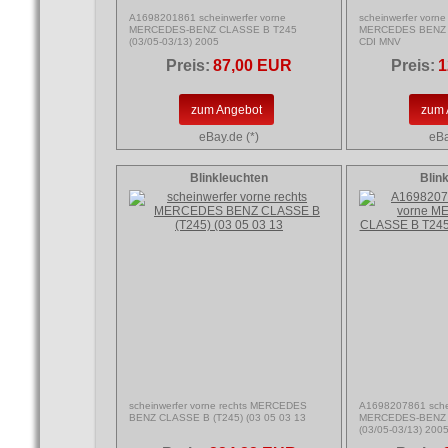
A1698201861 scheinwerfer vorne
scheinwerfer vorn
MERCEDES-BENZ CLASSE B T245
MERCEDES BENZ C
(03/05-03/13) 2005
CDI MNV
Preis:
87,00 EUR
Preis:
1
zum Angebot
zum 
eBay.de (*)
eBa
Blinkleuchten
Blin
scheinwerfer vorne rechts MERCEDES
A1698207861 schei
BENZ CLASSE B (T245) (03 05 03 13
MERCEDES-BENZ 
(03/05-03/13) 200