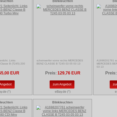
kleuchten
Blinkleuchten
Bl
licht. Links
scheinwerfer vorne rechts MERCEDES
A1698201761 sch
lasse B (T245) 200
BENZ CLASSE B T245 03 05 03 13
MERCEDES BEN
03 13
55,00 EUR
Preis:
129,76 EUR
Preis:
Angebot
zum Angebot
zu
y.de (*)
eBay.de (*)
e
kleuchten
Blinkleuchten