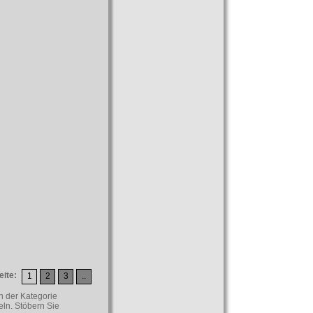
eite:
1
2
3
..
n der Kategorie
ln. Stöbern Sie