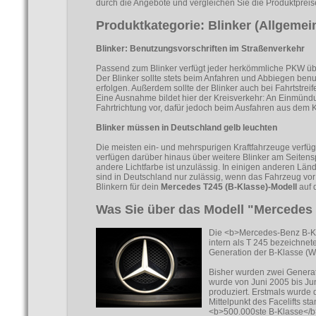
durch die Angebote und vergleichen Sie die Produktpreis
Produktkategorie: Blinker (Allgemei
Blinker: Benutzungsvorschriften im Straßenverkehr
Passend zum Blinker verfügt jeder herkömmliche PKW übe
Der Blinker sollte stets beim Anfahren und Abbiegen benut
erfolgen. Außerdem sollte der Blinker auch bei Fahrtstr
Eine Ausnahme bildet hier der Kreisverkehr: An Einmün
Fahrtrichtung vor, dafür jedoch beim Ausfahren aus dem K
Blinker müssen in Deutschland gelb leuchten
Die meisten ein- und mehrspurigen Kraftfahrzeuge verfüg
verfügen darüber hinaus über weitere Blinker am Seitenspi
andere Lichtfarbe ist unzulässig. In einigen anderen Län
sind in Deutschland nur zulässig, wenn das Fahrzeug vo
Blinkern für dein
Mercedes T245 (B-Klasse)-Modell
auf d
Was Sie über das Modell "Mercedes 
Die <b>Mercedes-Benz B-Kla
intern als T 245 bezeichnet
Generation der B-Klasse (
Bisher wurden zwei Generat
wurde von Juni 2005 bis J
produziert. Erstmals wurde 
Mittelpunkt des Facelifts s
<b>500.000ste B-Klasse</b>