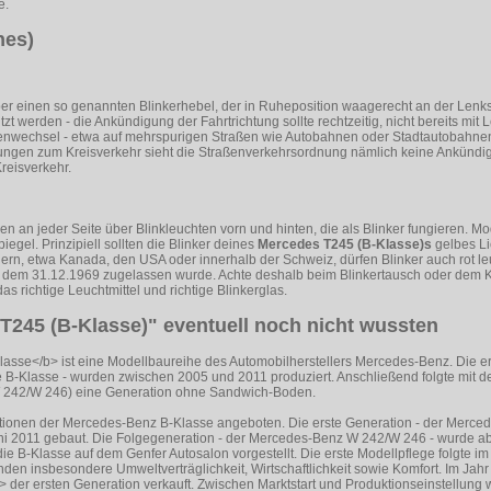
e.
nes)
r einen so genannten Blinkerhebel, der in Ruheposition waagerecht an der Lenks
zt werden - die Ankündigung der Fahrtrichtung sollte rechtzeitig, nicht bereits mit
eifenwechsel - etwa auf mehrspurigen Straßen wie Autobahnen oder Stadtautobahnen
dungen zum Kreisverkehr sieht die Straßenverkehrsordnung nämlich keine Ankündi
reisverkehr.
en an jeder Seite über Blinkleuchten vorn und hinten, die als Blinker fungieren. 
egel. Prinzipiell sollten die Blinker deines
Mercedes T245 (B-Klasse)s
gelbes Li
dern, etwa Kanada, den USA oder innerhalb der Schweiz, dürfen Blinker auch rot le
r dem 31.12.1969 zugelassen wurde. Achte deshalb beim Blinkertausch oder dem 
as richtige Leuchtmittel und richtige Blinkerglas.
T245 (B-Klasse)" eventuell noch nicht wussten
sse</b> ist eine Modellbaureihe des Automobilherstellers Mercedes-Benz. Die ers
e B-Klasse - wurden zwischen 2005 und 2011 produziert. Anschließend folgte mit d
W 242/W 246) eine Generation ohne Sandwich-Boden.
ionen der Mercedes-Benz B-Klasse angeboten. Die erste Generation - der Merced
uni 2011 gebaut. Die Folgegeneration - der Mercedes-Benz W 242/W 246 - wurde 
die B-Klasse auf dem Genfer Autosalon vorgestellt. Die erste Modellpflege folgte im
tanden insbesondere Umweltverträglichkeit, Wirtschaftlichkeit sowie Komfort. Im Jah
 der ersten Generation verkauft. Zwischen Marktstart und Produktionseinstellung