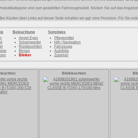
Produktkategorie und zum gewählten Fahrzeugmodell. Klicken Sie auf das Angebot 
Bei Käufen über Links auf dieser Seite erhalten wir ggf. eine Provision. Für Sie en
ie
Beleuchtung
Sonstiges
er
Angel Eyes
Pflegemittel
it
Scheinwerfer
Hifi / Navigation
el
Rückleuchten
Fahrzeuge
eile
Birnen
Autofolie
ben
Blinker
Zubehör
kleuchten
Blinkleuchten
Bl