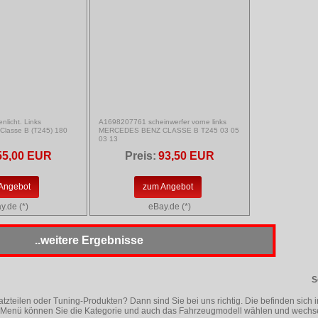
licht. Links
A1698207761 scheinwerfer vorne links
asse B (T245) 180
MERCEDES BENZ CLASSE B T245 03 05
03 13
55,00 EUR
Preis:
93,50 EUR
Angebot
zum Angebot
y.de (*)
eBay.de (*)
..weitere Ergebnisse
S
tzteilen oder Tuning-Produkten? Dann sind Sie bei uns richtig. Die befinden sich i
Im Menü können Sie die Kategorie und auch das Fahrzeugmodell wählen und wechse