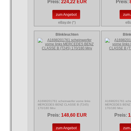
Preis:
224,22 EUR
Preis:
zum Angebot
zum 
eBay.de (*)
eBa
Blinkleuchten
Blin
A1698201761 scheinwerfer vorne links
A1698201761 schei
MERCEDES BENZ CLASSE B (T245)
MERCEDES BENZ 
170/180 Mnv
170/180 Mnv
Preis:
148,60 EUR
Preis:
1
zum Angebot
zum 