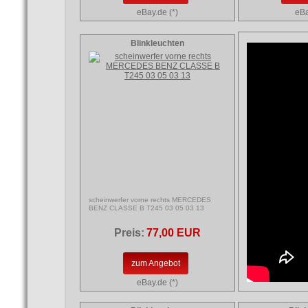
eBay.de (*)
eBa
Blinkleuchten
scheinwerfer vorne rechts MERCEDES
BENZ CLASSE B T245 03 05 03 13
Preis:
77,00 EUR
zum Angebot
eBay.de (*)