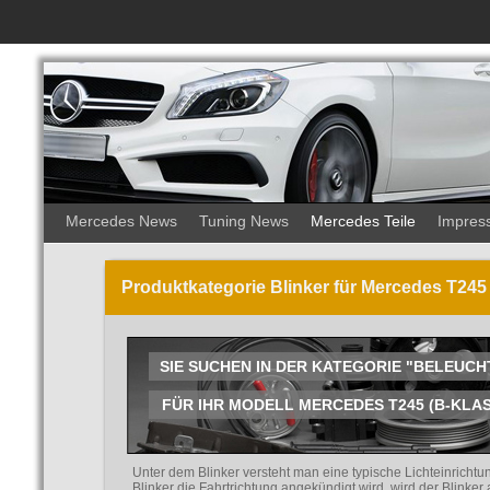
Mercedes News
Tuning News
Mercedes Teile
Impres
Produktkategorie Blinker für Mercedes T245
SIE SUCHEN IN DER KATEGORIE "BELEUCH
FÜR IHR MODELL MERCEDES T245 (B-KLASSE
Unter dem Blinker versteht man eine typische Lichteinrichtu
Blinker die Fahrtrichtung angekündigt wird, wird der Blinker