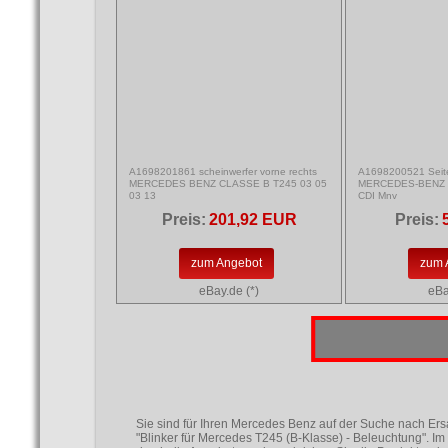
A1698201861 scheinwerfer vorne rechts
A1698200521 Seiten
MERCEDES BENZ CLASSE B T245 03 05
MERCEDES-BENZ Cl
03 13
CDI Mnv
Preis:
201,92 EUR
Preis:
zum Angebot
zum 
eBay.de (*)
eBa
Sie sind für Ihren Mercedes Benz auf der Suche nach Ersa
"Blinker für Mercedes T245 (B-Klasse) - Beleuchtung". 