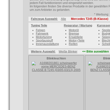
jedem Fall funktionieren und eingesetzt werden.
Im folgenden finden Sie diverse Produkte in der gewählten 
um zum Anbieter zu gelanden.
* Werbung: 
Fahrzeug Auswahl:
Alle
Mercedes T245 (B-Klasse)
Tuning Teile
Reparatur / Wartung
Karosser
Felgen
Motoröl
Spoil
Fahrwerk
Bremse
Bodyk
Motortuning
Ersatzteile
Spieg
Sportauspuff
Motor+Teile
Blecht
Innenausstattung
Reifen
Schei
Weitere Auswahl:
Weiße Blinker
<< Bitte auswählen
Blinkleuchten
Blin