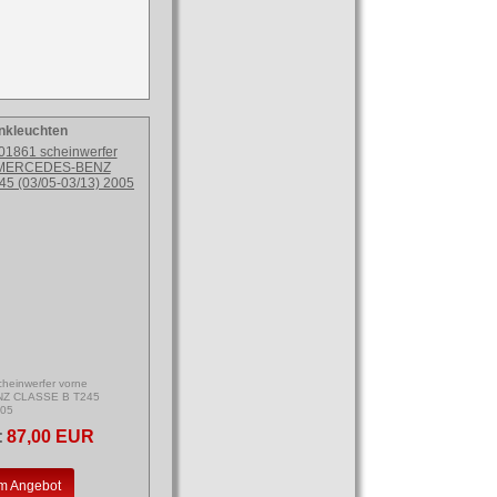
inkleuchten
heinwerfer vorne
Z CLASSE B T245
005
:
87,00 EUR
m Angebot