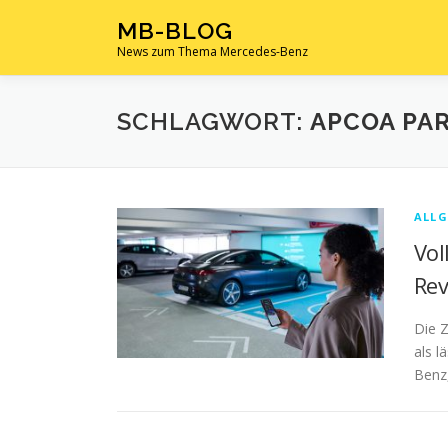
Zum
MB-BLOG
Inhalt
News zum Thema Mercedes-Benz
springen
SCHLAGWORT:
APCOA PA
ALLG
Vol
Rev
Die Z
als l
Benz,